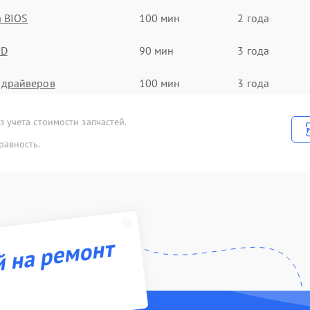
 BIOS
100 мин
2 года
SD
90 мин
3 года
 драйверов
100 мин
3 года
идеочипа
90 мин
1 год
 учета стоимости запчастей.
равность.
теринской платы
70 мин
2 года
лейфа матрицы
100 мин
3 года
пей питания
50 мин
2 года
й на ремонт
уковой карты
100 мин
3 года
роцессора
50 мин
2 года