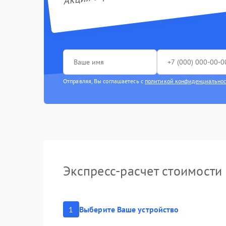
Замена ш
Замена ко
Замена с
Замена H
Отправляя, Вы соглашаетесь с
политикой конфиденциально
Замена ак
Замена в
Замена т
Замена эк
Экспресс-расчет стоимости
Замена оп
1
Выберите Ваше устройство
Замена же