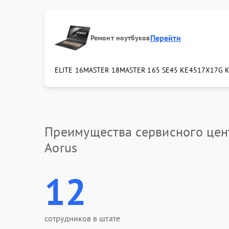
Перейти
Ремонт ноутбуков
ELITE 16
MASTER 18
MASTER 16
5 SE4
5 KE4
5
17X
17G 
Преимущества сервисного цен
Aorus
12
сотрудников в штате