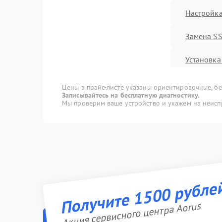
Настройка
Замена S
Установка
Замена в
Цены в прайс-листе указаны ориентировочные, без
Записывайтесь на бесплатную диагностику.
Мы проверим ваше устройство и укажем на неисп
Замена ма
Замена ш
Ремонт це
Получите 1500 рубле
Замена зв
Замена п
Акция сервисного центра Aorus