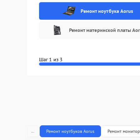
Замена в
Ремонт ноутбука Aorus
Замена US
Ремонт материнской платы Ao
Ремонт ра
Ремонт пе
Шаг 1 из 3
Замена ю
Замена се
Замена та
Замена ко
Поиск и у
←
Ремонт ноутбуков Aorus
Ремонт монитор