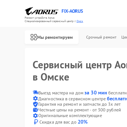
FIX-AORUS
Ремонт устройств Aorus
Специализированный cервисный центр г.
Омск
Мы ремонтируем
Срочный ремонт
Це
Сервисный центр Ao
в Омске
Ремонт материнских плат Aorus
за 30 мин
Выезд мастера на дом
бесплатн
бесплат
Диагностика в сервисном центре
Гарантия на ремонт и запчасти до 3х лет
Честные цены на ремонт - от 300 рублей
Оригинальные комплектующие
20%
Скидка для вас до