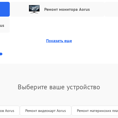
ебкамеры
100 мин
1 год
Ремонт монитора Aorus
B порта
50 мин
3 года
rus
зъема питания
100 мин
2 года
Показать еще
тель крышки ноутбука
30 мин
1 год
жного моста
50 мин
1 год
верного моста
100 мин
2 года
чпада
90 мин
1 год
Выберите ваше устройство
рпуса
80 мин
3 года
даление вирусов
40 мин
1 год
ов Aorus
Ремонт видеокарт Aorus
Ремонт материнских пла