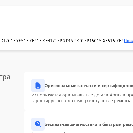
Пока
KD
17G
17 YE5
17 XE4
17 KE4
17
15P XD
15P KD
15P
15G
15 XE5
15 XE4
тра
Оригинальные запчасти и сертифициро
Используются оригинальные детали Aorus и п
гарантирует корректную работу после ремонта
Бесплатная диагностика и быстрый рем