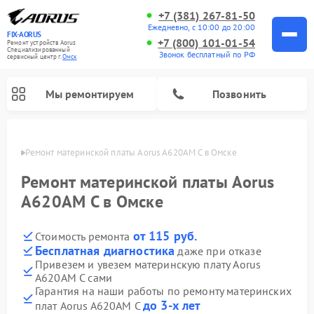
+7 (381) 267-81-50
Ежедневно, с 10:00 до 20:00
FIX-AORUS
+7 (800) 101-01-54
Ремонт устройств Aorus
Специализированный
Звонок бесплатный по РФ
cервисный центр г.
Омск
Мы ремонтируем
Позвонить
Омске
Ремонт материнской платы Aorus A620AM C в Омске
Ремонт материнской платы Aorus
A620AM C в Омске
от 115 руб.
Стоимость ремонта
Бесплатная диагностика
даже при отказе
Привезем и увезем материнскую плату Aorus
A620AM C сами
Гарантия на наши работы по ремонту материнских
до 3-х лет
плат Aorus A620AM C