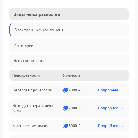
Виды неисправностей
Электронные компоненты
Интерфейсы
Электропитание
Неисправности
Стоимость
Корпус/Герметичность
Перегрев процессора
2000 ₽
Подробнее →
Механика
Не видит оперативную
ПО/Микропрограмма
2000 ₽
Подробнее →
память
Короткое замыкание
3000 ₽
Подробнее →