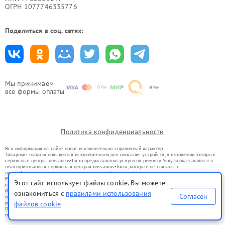
ОГРН 1077746335776
Поделиться в соц. сетях:
Мы принимаем
все формы оплаты
Политика конфиденциальности
Вся информация на сайте носит исключительно справочный характер.
Товарные знаки используются исключительно для описания устройств, в отношении которых
сервисные центры oms.aorus-fix.ru предоставляют услуги по ремонту. Услуги оказываются в
неавторизованных сервисных центрах oms.aorus-fix.ru, которые не связаны с
правообладателями товарных знаков или их официальными представителями.
Ремонт осуществляется для устройств, уже введенных в гражданский оборот в соответствии
Этот сайт использует файлы cookie. Вы можете
со статьей 1487 ГК РФ.
Использование товарных знаков не преследует цели индивидуализации услуг или введения
ознакомиться с
правилами использования
Согласен
потребителей в заблуждение, а служит для информирования о предоставляемых услугах по
ремонту техники указанных брендов.
файлов cookie
Представленная на сайте информация не является публичной офертой, определяемой
положениями Статьи 437(2) Гражданского кодекса РФ