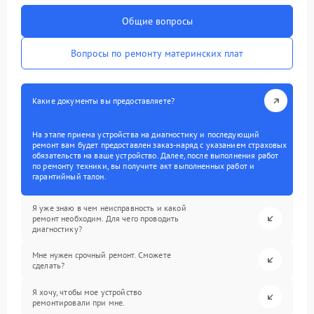
Общие вопросы
Вопросы по ремонту материнских плат
Какие документы вы предоставляете?
На этапе приема устройства на диагностику и последующий
ремонт вам будет предоставлен заказ-наряд с указанием страховых
обязательств на ваше устройство. Далее, после выполнения работ
по ремонту техники, вы получите акт выполненных работ и
гарантийный талон.
Я уже знаю в чем неисправность и какой
ремонт необходим. Для чего проводить
диагностику?
Мне нужен срочный ремонт. Сможете
сделать?
Я хочу, чтобы мое устройство
ремонтировали при мне.