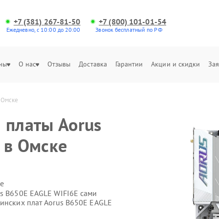
+7 (381) 267-81-50
+7 (800) 101-01-54
Ежедневно, с 10:00 до 20:00
Звонок бесплатный по РФ
ны
О нас
Отзывы
Доставка
Гарантии
Акции и скидки
Зая
 Омске
 платы Aorus
 в Омске
е
us B650E EAGLE WIFI6E сами
ринских плат Aorus B650E EAGLE