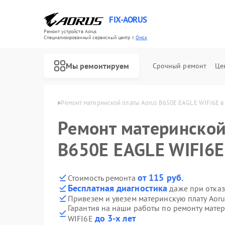
FIX-AORUS
Ремонт устройств Aorus
Специализированный cервисный центр г.
Омск
Мы ремонтируем
Срочный ремонт
Це
 плат Aorus в Омске
Ремонт материнской платы Aorus B650E EAGLE WIFI6E в
Ремонт материнской
B650E EAGLE WIFI6E
от 115 руб.
Стоимость ремонта
Бесплатная диагностика
даже при отказ
Привезем и увезем материнскую плату Aor
Гарантия на наши работы по ремонту мате
до 3-х лет
WIFI6E