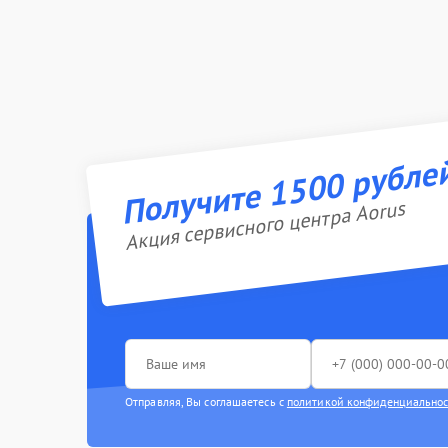
Получите 1500 рубле
Акция сервисного центра Aorus
Отправляя, Вы соглашаетесь с
политикой конфиденциально