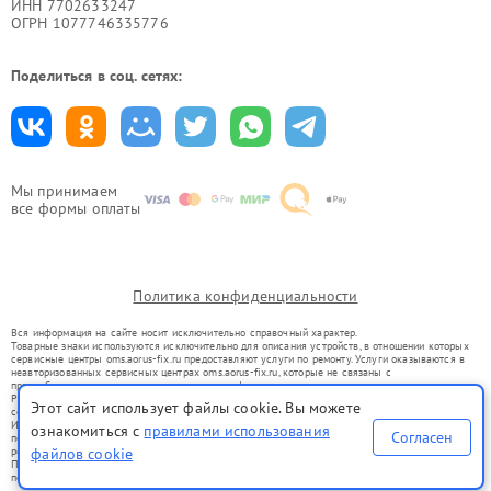
ИНН 7702633247
ОГРН 1077746335776
Поделиться в соц. сетях:
Мы принимаем
все формы оплаты
Политика конфиденциальности
Вся информация на сайте носит исключительно справочный характер.
Товарные знаки используются исключительно для описания устройств, в отношении которых
сервисные центры oms.aorus-fix.ru предоставляют услуги по ремонту. Услуги оказываются в
неавторизованных сервисных центрах oms.aorus-fix.ru, которые не связаны с
правообладателями товарных знаков или их официальными представителями.
Ремонт осуществляется для устройств, уже введенных в гражданский оборот в соответствии
Этот сайт использует файлы cookie. Вы можете
со статьей 1487 ГК РФ.
Использование товарных знаков не преследует цели индивидуализации услуг или введения
ознакомиться с
правилами использования
Согласен
потребителей в заблуждение, а служит для информирования о предоставляемых услугах по
ремонту техники указанных брендов.
файлов cookie
Представленная на сайте информация не является публичной офертой, определяемой
положениями Статьи 437(2) Гражданского кодекса РФ