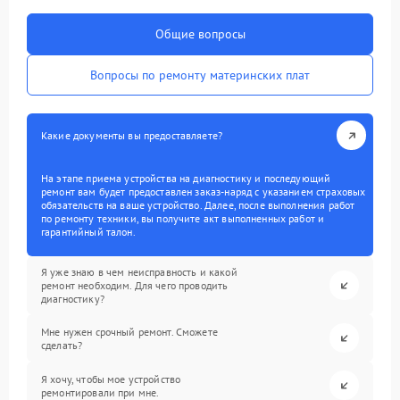
Общие вопросы
Вопросы по ремонту материнских плат
Какие документы вы предоставляете?
На этапе приема устройства на диагностику и последующий
ремонт вам будет предоставлен заказ-наряд с указанием страховых
обязательств на ваше устройство. Далее, после выполнения работ
по ремонту техники, вы получите акт выполненных работ и
гарантийный талон.
Я уже знаю в чем неисправность и какой
ремонт необходим. Для чего проводить
диагностику?
Мне нужен срочный ремонт. Сможете
сделать?
Я хочу, чтобы мое устройство
ремонтировали при мне.