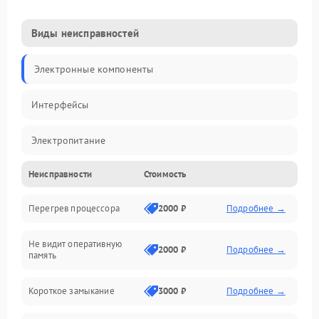
Виды неисправностей
Электронные компоненты
Интерфейсы
Электропитание
Неисправности
Стоимость
Корпус/Герметичность
Перегрев процессора
2000 ₽
Подробнее →
Механика
Не видит оперативную
ПО/Микропрограмма
2000 ₽
Подробнее →
память
Короткое замыкание
3000 ₽
Подробнее →