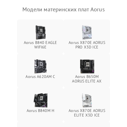
Модели материнских плат Aorus
Aorus B840 EAGLE
Aorus X870E AORUS
WIFI6E
PRO X3D ICE
Aorus A620AM C
Aorus B650M
AORUS ELITE AX
Aorus B840M H
Aorus X870E AORUS
ELITE X3D ICE