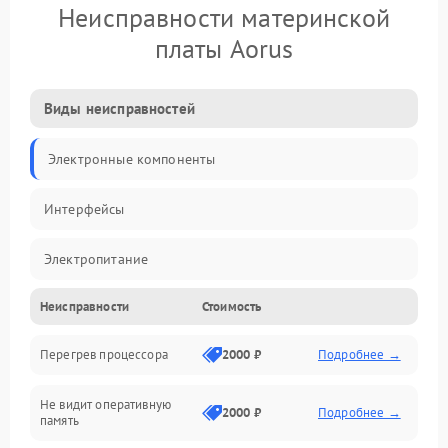
Неисправности материнской
платы Aorus
Виды неисправностей
Электронные компоненты
Интерфейсы
Электропитание
Неисправности
Стоимость
Корпус/Герметичность
Перегрев процессора
2000 ₽
Подробнее →
Механика
Не видит оперативную
ПО/Микропрограмма
2000 ₽
Подробнее →
память