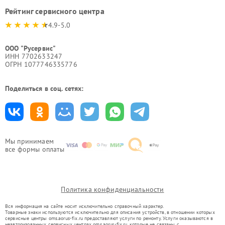
Рейтинг сервисного центра
4.9-5.0
ООО "Русервис"
ИНН 7702633247
ОГРН 1077746335776
Поделиться в соц. сетях:
Мы принимаем
все формы оплаты
Политика конфиденциальности
Вся информация на сайте носит исключительно справочный характер.
Товарные знаки используются исключительно для описания устройств, в отношении которых
сервисные центры oms.aorus-fix.ru предоставляют услуги по ремонту. Услуги оказываются в
неавторизованных сервисных центрах oms.aorus-fix.ru, которые не связаны с