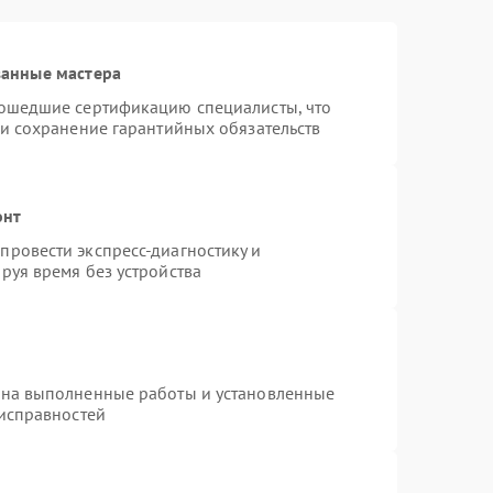
1000 ₽
Подробнее →
ванные мастера
рошедшие сертификацию специалисты, что
1000 ₽
Подробнее →
 и сохранение гарантийных обязательств
1000 ₽
Подробнее →
онт
ровести экспресс-диагностику и
руя время без устройства
1000 ₽
Подробнее →
1000 ₽
Подробнее →
 на выполненные работы и установленные
еисправностей
1000 ₽
Подробнее →