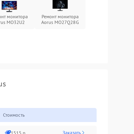
онт монитора
Ремонт монитора
rus MO32U2
Aorus MO27Q28G
us
Стоимость
Заказать
1515 р