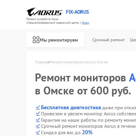
FIX-AORUS
Ремонт устройств Aorus
Специализированный cервисный центр г.
Омск
Мы ремонтируем
Срочный ремонт
Це
Главная
Ремонт мониторов Aorus в Омске
Ремонт мониторов
A
Ремонт материнских плат Aorus
в Омске от 600 руб.
Бесплатная диагностика
даже при отказ
Привезем и увезем монитор Aorus собстве
Гарантия на наши работы по ремонту мони
Срочный ремонт мониторов Aorus в течени
20%
Скидка для вас до