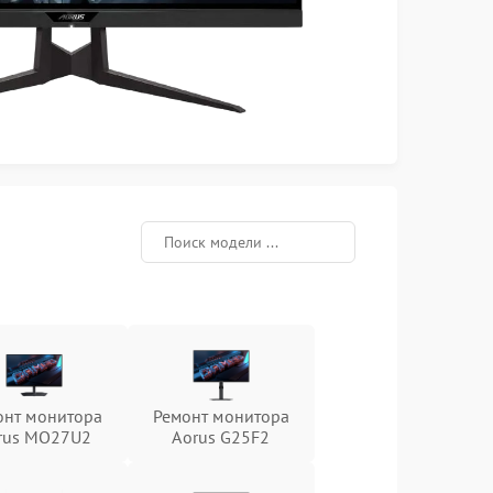
онт монитора
Ремонт монитора
rus MO27U2
Aorus G25F2