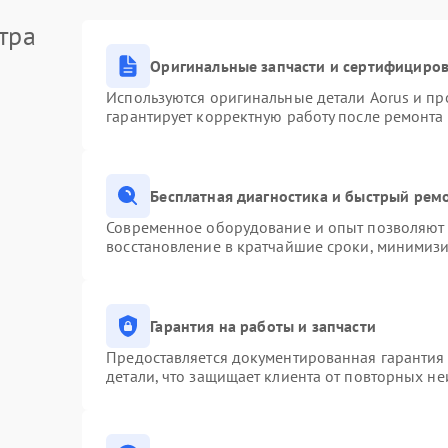
Неисправность системы защиты от
тра
60 мин
1 год
перенапряжения
Оригинальные запчасти и сертифициро
Неисправность системы защиты от
Используются оригинальные детали Aorus и п
60 мин
1 год
замыкания
гарантирует корректную работу после ремонта
Повреждение системы защиты от
60 мин
1 год
перегрузок
Бесплатная диагностика и быстрый рем
Современное оборудование и опыт позволяют п
Неисправность системы защиты от
восстановление в кратчайшие сроки, минимизи
60 мин
1 год
перегрева
Поломка системы защиты от
60 мин
1 год
Гарантия на работы и запчасти
перенапряжения
Предоставляется документированная гарантия
детали, что защищает клиента от повторных н
Поломка системы защиты от
60 мин
1 год
замыкания