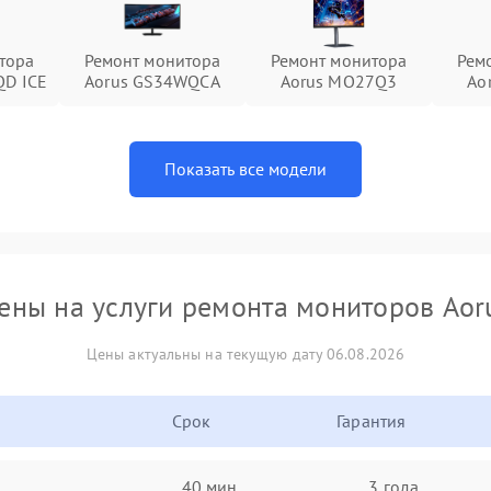
тора
Ремонт монитора
Ремонт монитора
Рем
QD ICE
Aorus GS34WQCA
Aorus MO27Q3
Ao
Показать все модели
ены на услуги ремонта мониторов Aor
Цены актуальны на текущую дату 06.08.2026
Срок
Гарантия
40 мин
3 года