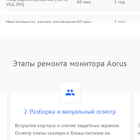
60 мин
1 год
VGA, DVI)
Неисправность кнопок управления
60 мин
1 год
Поломка инвертора
60 мин
1 год
Повреждение кабеля питания
60 мин
1 год
Этапы ремонта монитора Aorus
Неисправность системы защиты от
60 мин
1 год
перегрузок
Поломка системы автоматического
60 мин
1 год
отключения
2. Разборка и визуальный осмотр
Неисправность системы защиты от
60 мин
1 год
короткого замыкания
Вскрытие корпуса и снятие защитных экранов.
Осмотр платы скалера и блока питания на