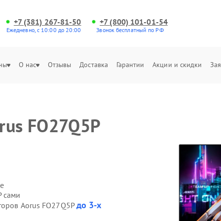
+7 (381) 267-81-50
+7 (800) 101-01-54
Ежедневно, с 10:00 до 20:00
Звонок бесплатный по РФ
ны
О нас
Отзывы
Доставка
Гарантии
Акции и скидки
Зая
rus FO27Q5P
е
P сами
до 3-х
иторов Aorus FO27Q5P