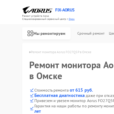
FIX-AORUS
Ремонт устройств Aorus
Специализированный cервисный центр г.
Омск
Мы ремонтируем
Срочный ремонт
Це
торов Aorus в Омске
Ремонт монитора Aorus FO27Q5P в Омске
Ремонт монитора Ao
Ремонт материнских плат Aorus
в Омске
от 615 руб.
Стоимость ремонта
Бесплатная диагностика
даже при отказ
Привезем и увезем монитор Aorus FO27Q5
Гарантия на наши работы по ремонту мон
лет