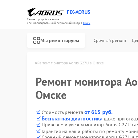
FIX-AORUS
Ремонт устройств Aorus
Специализированный cервисный центр г.
Омск
Мы ремонтируем
Срочный ремонт
Це
торов Aorus в Омске
Ремонт монитора Aorus G27U в Омске
Ремонт монитора Ao
Ремонт материнских плат Aorus
Омске
от 615 руб.
Стоимость ремонта
Бесплатная диагностика
даже при отказ
Привезем и увезем монитор Aorus G27U са
Гарантия на наши работы по ремонту мони
Срочный ремонт мониторов Aorus G27U в т