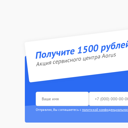
Получите 1500 рубле
Акция сервисного центра Aorus
Отправляя, Вы соглашаетесь с
политикой конфиденциально