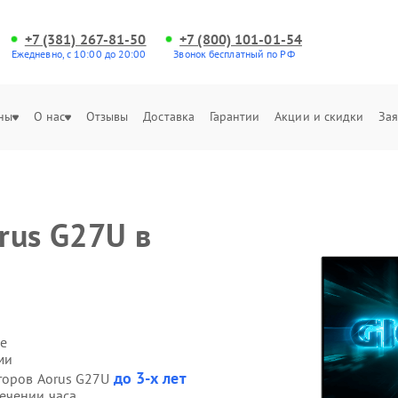
+7 (381) 267-81-50
+7 (800) 101-01-54
Ежедневно, с 10:00 до 20:00
Звонок бесплатный по РФ
ны
О нас
Отзывы
Доставка
Гарантии
Акции и скидки
Зая
rus G27U в
е
ми
до 3-х лет
торов Aorus G27U
ечении часа