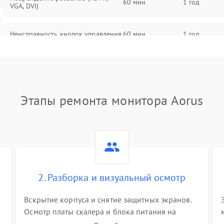
60 мин
1 год
VGA, DVI)
Неисправность кнопок управления
60 мин
1 год
Поломка инвертора
60 мин
1 год
Повреждение кабеля питания
60 мин
1 год
Этапы ремонта монитора Aorus
Неисправность системы защиты от
60 мин
1 год
перегрузок
Поломка системы автоматического
60 мин
1 год
отключения
2. Разборка и визуальный осмотр
Неисправность системы защиты от
60 мин
1 год
короткого замыкания
Вскрытие корпуса и снятие защитных экранов.
Осмотр платы скалера и блока питания на
К
наличие вздутых конденсаторов, прогаров,