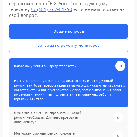
сервисный центр “FIX-Aorus” по следующему
телефону
+7 (381) 267-81-50
если не нашли ответ на
свой вопрос.
Общие вопросы
Вопросы по ремонту мониторов
Какие документы вы предоставляете?
На этапе приема устройства на диагностику и последующий
ремонт вам будет предоставлен заказ-наряд с указанием страховых
обязательств на ваше устройство. Далее, после выполнения работ
по ремонту техники, вы получите акт выполненных работ и
гарантийный талон.
Я уже знаю в чем неисправность и какой
ремонт необходим. Для чего проводить
диагностику?
Мне нужен срочный ремонт. Сможете