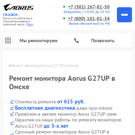
+7 (381) 267-81-50
Ежедневно, с 10:00 до 20:00
FIX-AORUS
+7 (800) 101-01-54
Ремонт устройств Aorus
Специализированный
Звонок бесплатный по РФ
cервисный центр г.
Омск
Мы ремонтируем
Позвонить
Омске
Ремонт монитора Aorus G27UP в Омске
Ремонт монитора Aorus G27UP в
Омске
от 615 руб.
Стоимость ремонта
Бесплатная диагностика
даже при отказе
Привезем и увезем монитор Aorus G27UP сами
Гарантия на наши работы по ремонту мониторов
до 3-х лет
Aorus G27UP
Срочный ремонт мониторов Aorus G27UP в