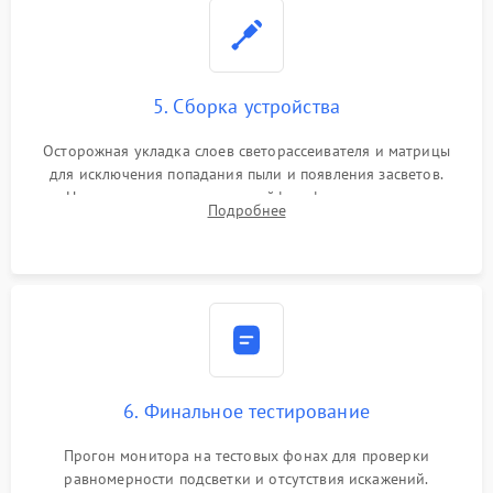
5. Сборка устройства
Осторожная укладка слоев светорассеивателя и матрицы
для исключения попадания пыли и появления засветов.
Надежное подключение шлейфов, фиксация плат и
Подробнее
аккуратное защелкивание пластикового корпуса монитора.
6. Финальное тестирование
Прогон монитора на тестовых фонах для проверки
равномерности подсветки и отсутствия искажений.