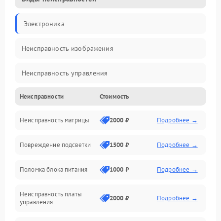
Электроника
Неисправность изображения
Неисправность управления
Неисправности
Стоимость
Неисправность интерфейсов
Неисправность матрицы
2000 ₽
Подробнее →
Прочие неисправности
Повреждение подсветки
1500 ₽
Подробнее →
Неисправность звука
Поломка блока питания
1000 ₽
Подробнее →
Механические повреждения
Неисправность платы
2000 ₽
Подробнее →
управления