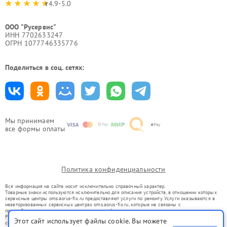
4.9-5.0
ООО "Русервис"
ИНН 7702633247
ОГРН 1077746335776
Поделиться в соц. сетях:
Мы принимаем
все формы оплаты
Политика конфиденциальности
Вся информация на сайте носит исключительно справочный характер.
Товарные знаки используются исключительно для описания устройств, в отношении которых
сервисные центры oms.aorus-fix.ru предоставляют услуги по ремонту. Услуги оказываются в
неавторизованных сервисных центрах oms.aorus-fix.ru, которые не связаны с
правообладателями товарных знаков или их официальными представителями.
Ремонт осуществляется для устройств, уже введенных в гражданский оборот в соответствии
Этот сайт использует файлы cookie. Вы можете
со статьей 1487 ГК РФ.