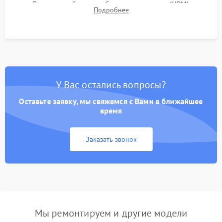
Проверка работоспособности всех портов (HDMI,
Подробнее
DisplayPort, VGA) и кнопок управления под нагрузкой в
течение пары часов.
У Вас остались вопросы?
Оставьте заявку, мы свяжемся с Вами в ближайшее
время
Заказать звонок
Мы ремонтируем и другие модели