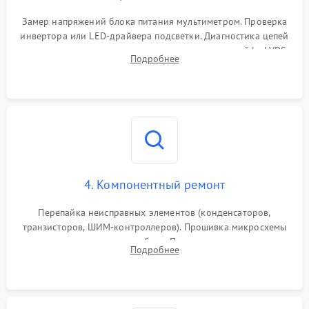
Поломка системы защиты
1000 ₽
Подробнее →
от замыкания
Замер напряжений блока питания мультиметром. Проверка
инвертора или LED-драйвера подсветки. Диагностика цепей
питания скалера и тестирование сигналов на шлейфе LVDS
Подробнее
4. Компонентный ремонт
Перепайка неисправных элементов (конденсаторов,
транзисторов, ШИМ-контроллеров). Прошивка микросхемы
памяти при программных сбоях. При поломке подсветки —
Подробнее
разборка матрицы и замена выгоревших светодиодов.