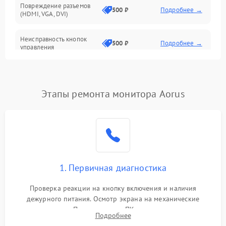
Повреждение разъемов
500 ₽
Подробнее →
(HDMI, VGA, DVI)
Неисправность кнопок
500 ₽
Подробнее →
управления
Поломка инвертора
1500 ₽
Подробнее →
Этапы ремонта монитора Aorus
Повреждение кабеля
500 ₽
Подробнее →
питания
Неисправность системы
1000 ₽
Подробнее →
защиты от перегрузок
Поломка системы
1. Первичная диагностика
автоматического
1000 ₽
Подробнее →
отключения
Проверка реакции на кнопку включения и наличия
дежурного питания. Осмотр экрана на механические
Неисправность системы
повреждения. Подключение к ПК для оценки вывода
защиты от короткого
1000 ₽
Подробнее →
Подробнее
изображения, работы подсветки и выявления артефактов на
замыкания