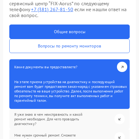
сервисный центр “FIX-Aorus” по следующему
телефону
+7 (381) 267-81-50
если не нашли ответ на
свой вопрос.
Общие вопросы
Вопросы по ремонту мониторов
Какие документы вы предоставляете?
На этапе приема устройства на диагностику и последующий
ремонт вам будет предоставлен заказ-наряд с указанием страховых
обязательств на ваше устройство. Далее, после выполнения работ
по ремонту техники, вы получите акт выполненных работ и
гарантийный талон.
Я уже знаю в чем неисправность и какой
ремонт необходим. Для чего проводить
диагностику?
Мне нужен срочный ремонт. Сможете