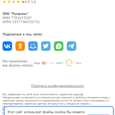
4.9-5.0
ООО "Русервис"
ИНН 7702633247
ОГРН 1077746335776
Поделиться в соц. сетях:
Мы принимаем
все формы оплаты
Политика конфиденциальности
Вся информация на сайте носит исключительно справочный характер.
Товарные знаки используются исключительно для описания устройств, в отношении которых
сервисные центры oms.aorus-fix.ru предоставляют услуги по ремонту. Услуги оказываются в
неавторизованных сервисных центрах oms.aorus-fix.ru, которые не связаны с
правообладателями товарных знаков или их официальными представителями.
Ремонт осуществляется для устройств, уже введенных в гражданский оборот в соответствии
Этот сайт использует файлы cookie. Вы можете
со статьей 1487 ГК РФ.