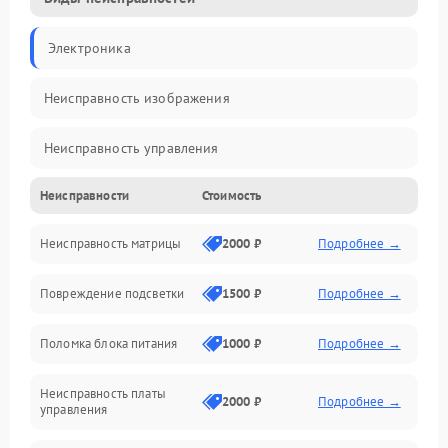
Электроника
Неисправность изображения
Неисправность управления
Неисправности
Стоимость
Неисправность интерфейсов
Неисправность матрицы
2000 ₽
Подробнее →
Прочие неисправности
Повреждение подсветки
1500 ₽
Подробнее →
Неисправность звука
Поломка блока питания
1000 ₽
Подробнее →
Механические повреждения
Неисправность платы
2000 ₽
Подробнее →
управления