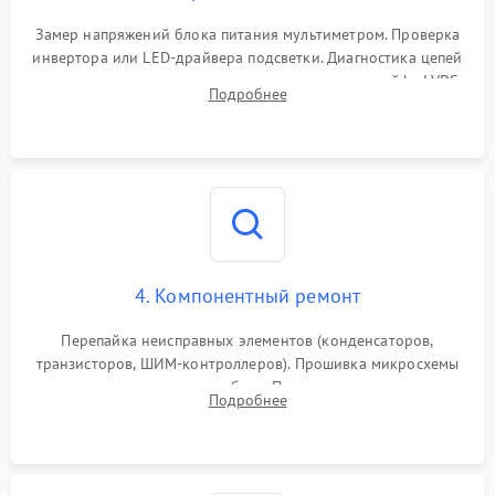
Поломка системы защиты
1000 ₽
Подробнее →
от замыкания
Замер напряжений блока питания мультиметром. Проверка
инвертора или LED-драйвера подсветки. Диагностика цепей
питания скалера и тестирование сигналов на шлейфе LVDS
Подробнее
4. Компонентный ремонт
Перепайка неисправных элементов (конденсаторов,
транзисторов, ШИМ-контроллеров). Прошивка микросхемы
памяти при программных сбоях. При поломке подсветки —
Подробнее
разборка матрицы и замена выгоревших светодиодов.