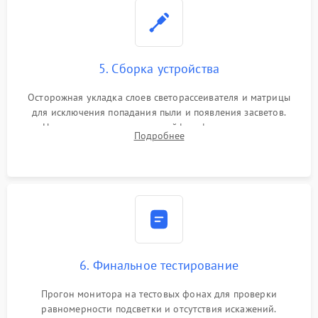
5. Сборка устройства
Осторожная укладка слоев светорассеивателя и матрицы
для исключения попадания пыли и появления засветов.
Надежное подключение шлейфов, фиксация плат и
Подробнее
аккуратное защелкивание пластикового корпуса монитора.
6. Финальное тестирование
Прогон монитора на тестовых фонах для проверки
равномерности подсветки и отсутствия искажений.