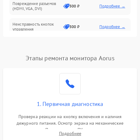
Повреждение разъемов
500 ₽
Подробнее →
(HDMI, VGA, DVI)
Неисправность кнопок
500 ₽
Подробнее →
управления
Поломка инвертора
1500 ₽
Подробнее →
Этапы ремонта монитора Aorus
Повреждение кабеля
500 ₽
Подробнее →
питания
Неисправность системы
1000 ₽
Подробнее →
защиты от перегрузок
Поломка системы
1. Первичная диагностика
автоматического
1000 ₽
Подробнее →
отключения
Проверка реакции на кнопку включения и наличия
дежурного питания. Осмотр экрана на механические
Неисправность системы
повреждения. Подключение к ПК для оценки вывода
защиты от короткого
1000 ₽
Подробнее →
Подробнее
изображения, работы подсветки и выявления артефактов на
замыкания