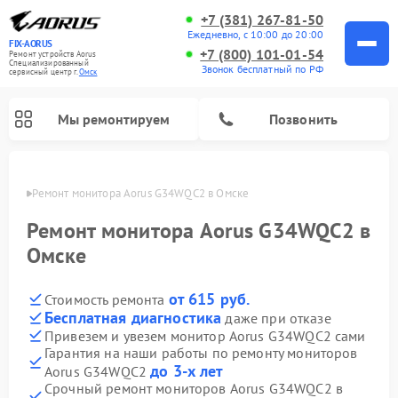
+7 (381) 267-81-50
Ежедневно, с 10:00 до 20:00
FIX-AORUS
+7 (800) 101-01-54
Ремонт устройств Aorus
Специализированный
Звонок бесплатный по РФ
cервисный центр г.
Омск
Мы ремонтируем
Позвонить
Омске
Ремонт монитора Aorus G34WQC2 в Омске
Ремонт монитора Aorus G34WQC2 в
Омске
от 615 руб.
Стоимость ремонта
Бесплатная диагностика
даже при отказе
Привезем и увезем монитор Aorus G34WQC2 сами
Гарантия на наши работы по ремонту мониторов
до 3-х лет
Aorus G34WQC2
Срочный ремонт мониторов Aorus G34WQC2 в