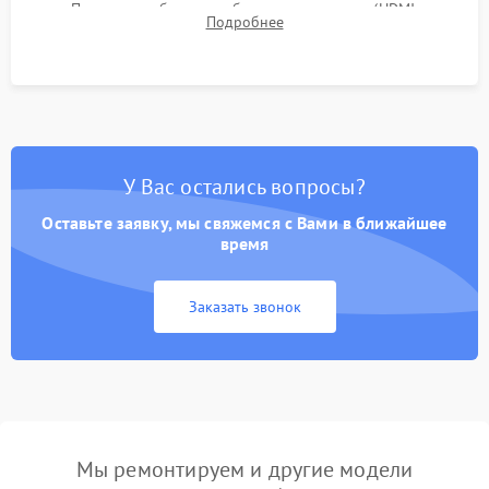
Проверка работоспособности всех портов (HDMI,
Подробнее
DisplayPort, VGA) и кнопок управления под нагрузкой в
течение пары часов.
У Вас остались вопросы?
Оставьте заявку, мы свяжемся с Вами в ближайшее
время
Заказать звонок
Мы ремонтируем и другие модели