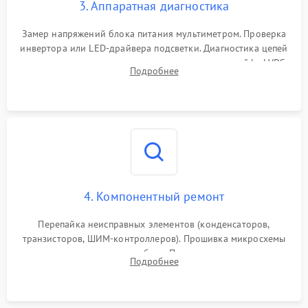
3. Аппаратная диагностика
Поломка системы защиты
1000 ₽
Подробнее →
от замыкания
Замер напряжений блока питания мультиметром. Проверка
инвертора или LED-драйвера подсветки. Диагностика цепей
питания скалера и тестирование сигналов на шлейфе LVDS
Подробнее
4. Компонентный ремонт
Перепайка неисправных элементов (конденсаторов,
транзисторов, ШИМ-контроллеров). Прошивка микросхемы
памяти при программных сбоях. При поломке подсветки —
Подробнее
разборка матрицы и замена выгоревших светодиодов.