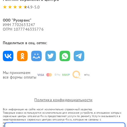
4.9-5.0
ООО "Русервис"
ИНН 7702633247
ОГРН 1077746335776
Поделиться в соц. сетях:
Мы принимаем
все формы оплаты
Политика конфиденциальности
Вся информация на сайте носит исключительно справочный характер.
Товарные знаки используются исключительно для описания устройств, в отношении которых
сервисные центры oms.aorus-fix.ru предоставляют услуги по ремонту. Услуги оказываются в
неавторизованных сервисных центрах oms.aorus-fix.ru, которые не связаны с
правообладателями товарных знаков или их официальными представителями.
Ремонт осуществляется для устройств, уже введенных в гражданский оборот в соответствии