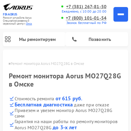
+7 (381) 267-81-50
Ежедневно, с 10:00 до 20:00
FIX-AORUS
+7 (800) 101-01-54
Ремонт устройств Aorus
Специализированный
Звонок бесплатный по РФ
cервисный центр г.
Омск
Мы ремонтируем
Позвонить
Омске
Ремонт монитора Aorus MO27Q28G в Омске
Ремонт монитора Aorus MO27Q28G
в Омске
от 615 руб.
Стоимость ремонта
Бесплатная диагностика
даже при отказе
Привезем и увезем монитор Aorus MO27Q28G
сами
Гарантия на наши работы по ремонту мониторов
до 3-х лет
Aorus MO27Q28G