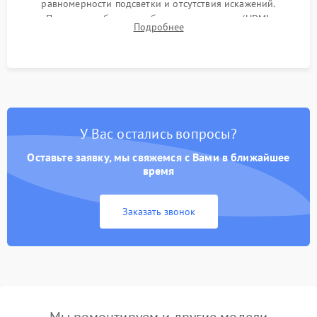
равномерности подсветки и отсутствия искажений.
Проверка работоспособности всех портов (HDMI,
Подробнее
DisplayPort, VGA) и кнопок управления под нагрузкой в
течение пары часов.
У Вас остались вопросы?
Оставьте заявку, мы свяжемся с Вами в ближайшее
время
Заказать звонок