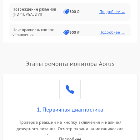
Повреждение разъемов
500 ₽
Подробнее →
(HDMI, VGA, DVI)
Неисправность кнопок
500 ₽
Подробнее →
управления
Поломка инвертора
1500 ₽
Подробнее →
Этапы ремонта монитора Aorus
Повреждение кабеля
500 ₽
Подробнее →
питания
Неисправность системы
1000 ₽
Подробнее →
защиты от перегрузок
Поломка системы
1. Первичная диагностика
автоматического
1000 ₽
Подробнее →
отключения
Проверка реакции на кнопку включения и наличия
дежурного питания. Осмотр экрана на механические
Неисправность системы
повреждения. Подключение к ПК для оценки вывода
защиты от короткого
1000 ₽
Подробнее →
Подробнее