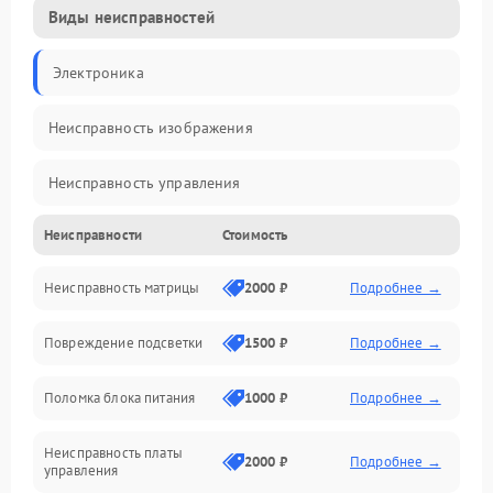
Виды неисправностей
Электроника
Неисправность изображения
Неисправность управления
Неисправности
Стоимость
Неисправность интерфейсов
Неисправность матрицы
2000 ₽
Подробнее →
Прочие неисправности
Повреждение подсветки
1500 ₽
Подробнее →
Неисправность звука
Поломка блока питания
1000 ₽
Подробнее →
Механические повреждения
Неисправность платы
2000 ₽
Подробнее →
управления