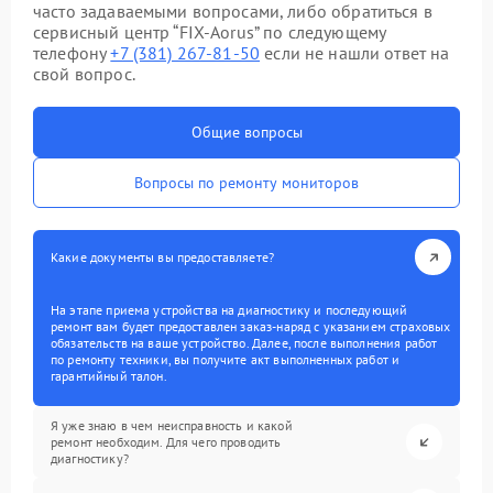
часто задаваемыми вопросами, либо обратиться в
сервисный центр “FIX-Aorus” по следующему
телефону
+7 (381) 267-81-50
если не нашли ответ на
свой вопрос.
Общие вопросы
Вопросы по ремонту мониторов
Какие документы вы предоставляете?
На этапе приема устройства на диагностику и последующий
ремонт вам будет предоставлен заказ-наряд с указанием страховых
обязательств на ваше устройство. Далее, после выполнения работ
по ремонту техники, вы получите акт выполненных работ и
гарантийный талон.
Я уже знаю в чем неисправность и какой
ремонт необходим. Для чего проводить
диагностику?