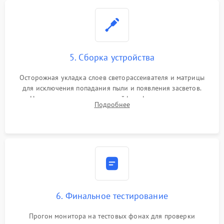
5. Сборка устройства
Осторожная укладка слоев светорассеивателя и матрицы
для исключения попадания пыли и появления засветов.
Надежное подключение шлейфов, фиксация плат и
Подробнее
аккуратное защелкивание пластикового корпуса монитора.
6. Финальное тестирование
Прогон монитора на тестовых фонах для проверки