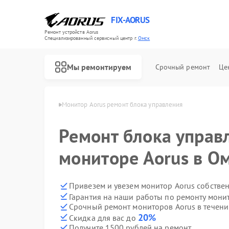
FIX-AORUS
Ремонт устройств Aorus
Специализированный cервисный центр г.
Омск
Мы ремонтируем
Срочный ремонт
Це
торов Aorus в Омске
Монитор Aorus ремонт блока управления
Ремонт блока управ
Ремонт материнских плат Aorus
мониторе Aorus в О
Привезем и увезем монитор Aorus собстве
Гарантия на наши работы по ремонту мони
Срочный ремонт мониторов Aorus в течени
20%
Скидка для вас до
Получите 1500 рублей на ремонт