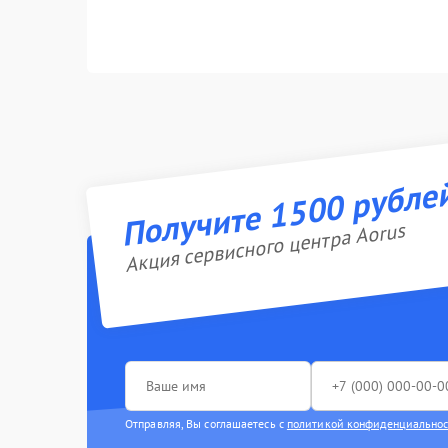
Получите 1500 рубле
Акция сервисного центра Aorus
Отправляя, Вы соглашаетесь с
политикой конфиденциально