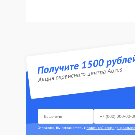
Получите 1500 рубле
Акция сервисного центра Aorus
Отправляя, Вы соглашаетесь с
политикой конфиденциально