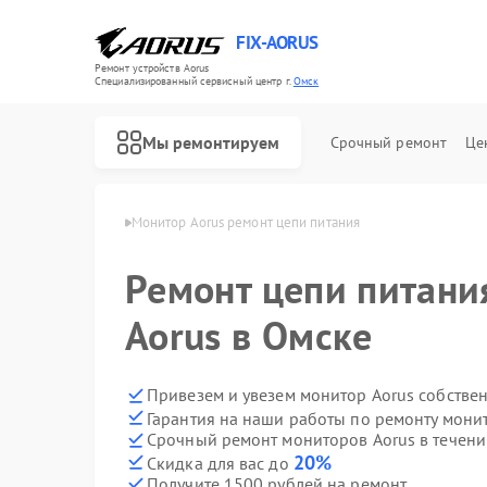
FIX-AORUS
Ремонт устройств Aorus
Специализированный cервисный центр г.
Омск
Мы ремонтируем
Срочный ремонт
Це
торов Aorus в Омске
Монитор Aorus ремонт цепи питания
Ремонт цепи питани
Ремонт материнских плат Aorus
Aorus в Омске
Привезем и увезем монитор Aorus собстве
Гарантия на наши работы по ремонту мони
Срочный ремонт мониторов Aorus в течени
20%
Скидка для вас до
Получите 1500 рублей на ремонт