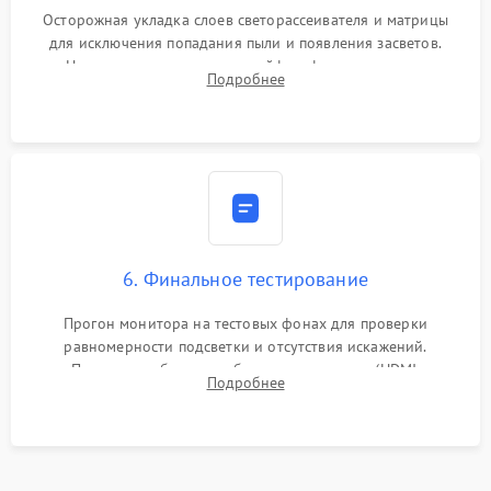
Осторожная укладка слоев светорассеивателя и матрицы
для исключения попадания пыли и появления засветов.
Надежное подключение шлейфов, фиксация плат и
Подробнее
аккуратное защелкивание пластикового корпуса монитора.
6. Финальное тестирование
Прогон монитора на тестовых фонах для проверки
равномерности подсветки и отсутствия искажений.
Проверка работоспособности всех портов (HDMI,
Подробнее
DisplayPort, VGA) и кнопок управления под нагрузкой в
течение пары часов.