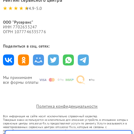
4.9-5.0
ООО "Русервис"
ИНН 7702633247
ОГРН 1077746335776
Поделиться в соц. сетях:
Мы принимаем
все формы оплаты
Политика конфиденциальности
Вся информация на сайте носит исключительно справочный характер.
Товарные знаки используются исключительно для описания устройств, в отношении которых
сервисные центры oms.aorus-fix.ru предоставляют услуги по ремонту. Услуги оказываются в
неавторизованных сервисных центрах oms.aorus-fix.ru, которые не связаны с
правообладателями товарных знаков или их официальными представителями.