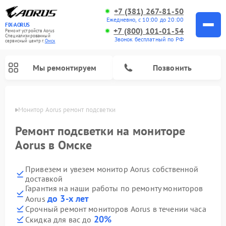
+7 (381) 267-81-50
Ежедневно, с 10:00 до 20:00
FIX-AORUS
+7 (800) 101-01-54
Ремонт устройств Aorus
Специализированный
Звонок бесплатный по РФ
cервисный центр г.
Омск
Мы ремонтируем
Позвонить
Омске
Монитор Aorus ремонт подсветки
Ремонт подсветки на мониторе
Aorus в Омске
Привезем и увезем монитор Aorus собственной
доставкой
Гарантия на наши работы по ремонту мониторов
до 3-х лет
Aorus
Срочный ремонт мониторов Aorus в течении часа
20%
Скидка для вас до