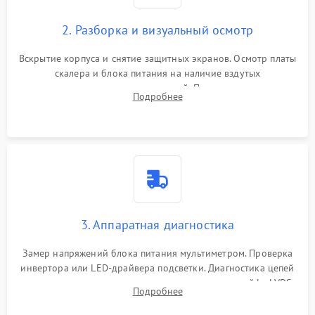
2. Разборка и визуальный осмотр
Вскрытие корпуса и снятие защитных экранов. Осмотр платы
скалера и блока питания на наличие вздутых
конденсаторов, прогаров, окислений. Проверка надежности
Подробнее
контактов и целостности шлейфов матрицы.
3. Аппаратная диагностика
Замер напряжений блока питания мультиметром. Проверка
инвертора или LED-драйвера подсветки. Диагностика цепей
питания скалера и тестирование сигналов на шлейфе LVDS
Подробнее