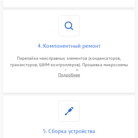
4. Компонентный ремонт
Перепайка неисправных элементов (конденсаторов,
транзисторов, ШИМ-контроллеров). Прошивка микросхемы
памяти при программных сбоях. При поломке подсветки —
Подробнее
разборка матрицы и замена выгоревших светодиодов.
5. Сборка устройства