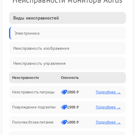
Виды неисправностей
Электроника
Неисправность изображения
Неисправность управления
Неисправности
Стоимость
Неисправность интерфейсов
Неисправность матрицы
2000 ₽
Подробнее →
Прочие неисправности
Повреждение подсветки
1500 ₽
Подробнее →
Неисправность звука
Поломка блока питания
1000 ₽
Подробнее →
Механические повреждения