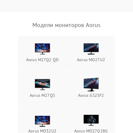
Неисправность системы
защиты от короткого
1000 ₽
Подробнее →
замыкания
Модели мониторов Aorus
Повреждение системы
1000 ₽
Подробнее →
защиты от перегрева
Неисправность системы
защиты от
1000 ₽
Подробнее →
Aorus M27Q2 QD
Aorus MO27U2
перенапряжения
Неисправность системы
1000 ₽
Подробнее →
защиты от замыкания
Повреждение системы
Aorus M27QS
Aorus GS25F2
1000 ₽
Подробнее →
защиты от перегрузок
Неисправность системы
1000 ₽
Подробнее →
защиты от перегрева
Aorus MO32U2
Aorus MO27Q28G