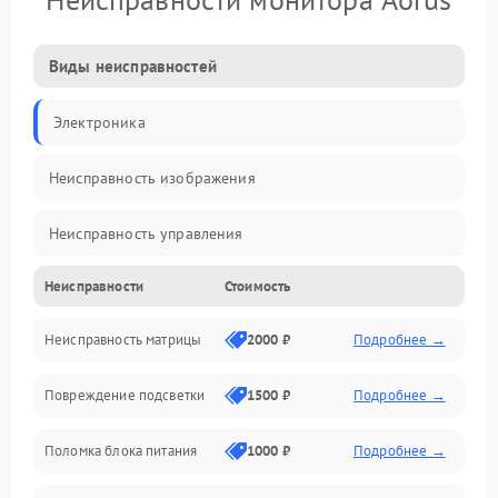
Виды неисправностей
Электроника
Неисправность изображения
Неисправность управления
Неисправности
Стоимость
Неисправность интерфейсов
Неисправность матрицы
2000 ₽
Подробнее →
Прочие неисправности
Повреждение подсветки
1500 ₽
Подробнее →
Неисправность звука
Поломка блока питания
1000 ₽
Подробнее →
Механические повреждения