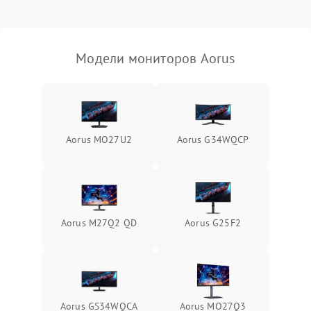
Неисправность системы
защиты от короткого
1000 ₽
Подробнее →
замыкания
Модели мониторов Aorus
Повреждение системы
1000 ₽
Подробнее →
защиты от перегрева
Неисправность системы
защиты от
1000 ₽
Подробнее →
Aorus MO27U2
Aorus G34WQCP
перенапряжения
Неисправность системы
1000 ₽
Подробнее →
защиты от замыкания
Повреждение системы
Aorus M27Q2 QD
Aorus G25F2
1000 ₽
Подробнее →
защиты от перегрузок
Неисправность системы
1000 ₽
Подробнее →
защиты от перегрева
Aorus GS34WQCA
Aorus MO27Q3