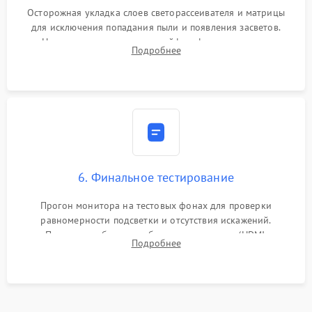
Осторожная укладка слоев светорассеивателя и матрицы
для исключения попадания пыли и появления засветов.
Надежное подключение шлейфов, фиксация плат и
Подробнее
аккуратное защелкивание пластикового корпуса монитора.
6. Финальное тестирование
Прогон монитора на тестовых фонах для проверки
равномерности подсветки и отсутствия искажений.
Проверка работоспособности всех портов (HDMI,
Подробнее
DisplayPort, VGA) и кнопок управления под нагрузкой в
течение пары часов.