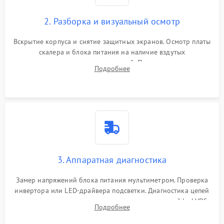
2. Разборка и визуальный осмотр
Вскрытие корпуса и снятие защитных экранов. Осмотр платы
скалера и блока питания на наличие вздутых
конденсаторов, прогаров, окислений. Проверка надежности
Подробнее
контактов и целостности шлейфов матрицы.
3. Аппаратная диагностика
Замер напряжений блока питания мультиметром. Проверка
инвертора или LED-драйвера подсветки. Диагностика цепей
питания скалера и тестирование сигналов на шлейфе LVDS
Подробнее