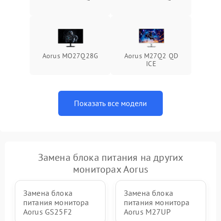
Поломка системы защиты
1000 ₽
Подробнее →
от перенапряжения
Поломка системы защиты
1000 ₽
Подробнее →
от замыкания
Aorus MO27Q28G
Aorus M27Q2 QD
ICE
Показать все модели
Замена блока питания на других
мониторах Aorus
Замена блока
Замена блока
питания монитора
питания монитора
Aorus GS25F2
Aorus M27UP