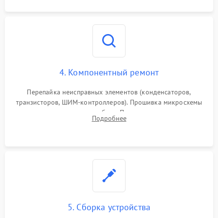
4. Компонентный ремонт
Перепайка неисправных элементов (конденсаторов,
транзисторов, ШИМ-контроллеров). Прошивка микросхемы
памяти при программных сбоях. При поломке подсветки —
Подробнее
разборка матрицы и замена выгоревших светодиодов.
5. Сборка устройства