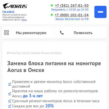
+7 (381) 267-81-50
Ежедневно, с 10:00 до 20:00
FIX-AORUS
+7 (800) 101-01-54
Ремонт устройств Aorus
Специализированный
Звонок бесплатный по РФ
cервисный центр г.
Омск
Мы ремонтируем
Позвонить
Омске
Монитор Aorus замена блока питания
Замена блока питания на мониторе
Aorus в Омске
Привезем и увезем монитор Aorus собственной
доставкой
Гарантия на наши работы по ремонту мониторов
до 3-х лет
Aorus
Срочный ремонт мониторов Aorus в течении часа
20%
Скидка для вас до