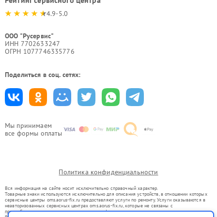
4.9-5.0
ООО "Русервис"
ИНН 7702633247
ОГРН 1077746335776
Поделиться в соц. сетях:
Мы принимаем
все формы оплаты
Политика конфиденциальности
Вся информация на сайте носит исключительно справочный характер.
Товарные знаки используются исключительно для описания устройств, в отношении которых
сервисные центры oms.aorus-fix.ru предоставляют услуги по ремонту. Услуги оказываются в
неавторизованных сервисных центрах oms.aorus-fix.ru, которые не связаны с
правообладателями товарных знаков или их официальными представителями.