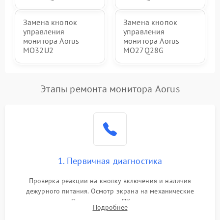
Замена кнопок
Замена кнопок
управления
управления
монитора Aorus
монитора Aorus
MO32U2
MO27Q28G
Этапы ремонта монитора Aorus
1. Первичная диагностика
Проверка реакции на кнопку включения и наличия
дежурного питания. Осмотр экрана на механические
повреждения. Подключение к ПК для оценки вывода
Подробнее
изображения, работы подсветки и выявления артефактов на