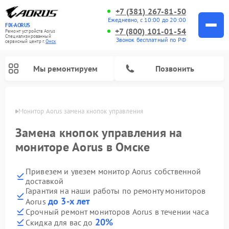
+7 (381) 267-81-50
Ежедневно, с 10:00 до 20:00
FIX-AORUS
+7 (800) 101-01-54
Ремонт устройств Aorus
Специализированный
Звонок бесплатный по РФ
cервисный центр г.
Омск
Мы ремонтируем
Позвонить
Омске
Монитор Aorus замена кнопок управления
Замена кнопок управления на
мониторе Aorus в Омске
Привезем и увезем монитор Aorus собственной
доставкой
Гарантия на наши работы по ремонту мониторов
до 3-х лет
Aorus
Срочный ремонт мониторов Aorus в течении часа
20%
Скидка для вас до