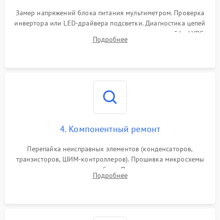
Замер напряжений блока питания мультиметром. Проверка
инвертора или LED-драйвера подсветки. Диагностика цепей
питания скалера и тестирование сигналов на шлейфе LVDS
Подробнее
4. Компонентный ремонт
Перепайка неисправных элементов (конденсаторов,
транзисторов, ШИМ-контроллеров). Прошивка микросхемы
памяти при программных сбоях. При поломке подсветки —
Подробнее
разборка матрицы и замена выгоревших светодиодов.