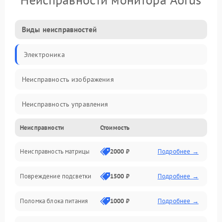
Виды неисправностей
Электроника
Неисправность изображения
Неисправность управления
Неисправности
Стоимость
Неисправность интерфейсов
Неисправность матрицы
2000 ₽
Подробнее →
Прочие неисправности
Повреждение подсветки
1500 ₽
Подробнее →
Неисправность звука
Поломка блока питания
1000 ₽
Подробнее →
Механические повреждения