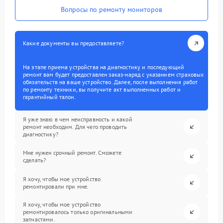
Вопросы по ремонту мониторов
Какие документы вы предоставляете?
На этапе приема устройства на диагностику и последующий
ремонт вам будет предоставлен заказ-наряд с указанием страховых
обязательств на ваше устройство. Далее, после выполнения работ
по ремонту техники, вы получите акт выполненных работ и
гарантийный талон.
Я уже знаю в чем неисправность и какой
ремонт необходим. Для чего проводить
диагностику?
Мне нужен срочный ремонт. Сможете
сделать?
Я хочу, чтобы мое устройство
ремонтировали при мне.
Я хочу, чтобы мое устройство
ремонтировалось только оригинальными
запчастями.