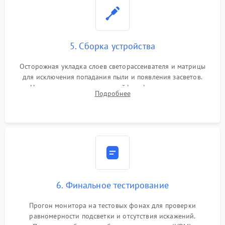
5. Сборка устройства
Осторожная укладка слоев светорассеивателя и матрицы
для исключения попадания пыли и появления засветов.
Надежное подключение шлейфов, фиксация плат и
Подробнее
аккуратное защелкивание пластикового корпуса монитора.
6. Финальное тестирование
Прогон монитора на тестовых фонах для проверки
равномерности подсветки и отсутствия искажений.