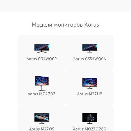
Неисправность системы
защиты от короткого
1000 ₽
Подробнее →
замыкания
Модели мониторов Aorus
Повреждение системы
1000 ₽
Подробнее →
защиты от перегрева
Неисправность системы
защиты от
1000 ₽
Подробнее →
Aorus G34WQCP
Aorus GS34WQCA
перенапряжения
Неисправность системы
1000 ₽
Подробнее →
защиты от замыкания
Повреждение системы
Aorus MO27Q3
Aorus M27UP
1000 ₽
Подробнее →
защиты от перегрузок
Неисправность системы
1000 ₽
Подробнее →
защиты от перегрева
Aorus M27QS
Aorus MO27Q28G