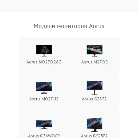
Неисправность системы
защиты от короткого
1000 ₽
Подробнее →
замыкания
Модели мониторов Aorus
Повреждение системы
1000 ₽
Подробнее →
защиты от перегрева
Неисправность системы
защиты от
1000 ₽
Подробнее →
Aorus MO27Q28G
Aorus M27QS
перенапряжения
Неисправность системы
1000 ₽
Подробнее →
защиты от замыкания
Повреждение системы
Aorus MO27U2
Aorus G25F2
1000 ₽
Подробнее →
защиты от перегрузок
Неисправность системы
1000 ₽
Подробнее →
защиты от перегрева
Aorus G34WQCP
Aorus GS25F2