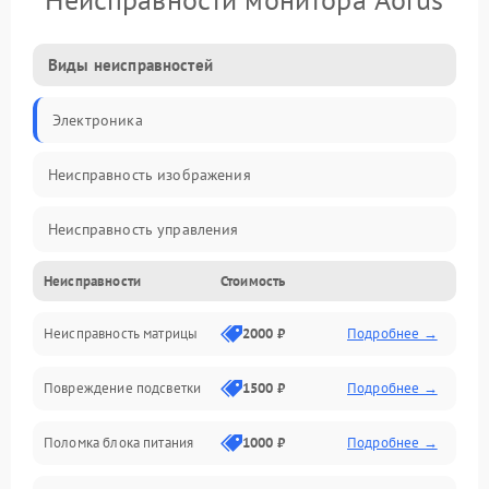
Виды неисправностей
Электроника
Неисправность изображения
Неисправность управления
Неисправности
Стоимость
Неисправность интерфейсов
Неисправность матрицы
2000 ₽
Подробнее →
Прочие неисправности
Повреждение подсветки
1500 ₽
Подробнее →
Неисправность звука
Поломка блока питания
1000 ₽
Подробнее →
Механические повреждения