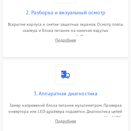
2. Разборка и визуальный осмотр
Вскрытие корпуса и снятие защитных экранов. Осмотр платы
скалера и блока питания на наличие вздутых
конденсаторов, прогаров, окислений. Проверка надежности
Подробнее
контактов и целостности шлейфов матрицы.
3. Аппаратная диагностика
Замер напряжений блока питания мультиметром. Проверка
инвертора или LED-драйвера подсветки. Диагностика цепей
питания скалера и тестирование сигналов на шлейфе LVDS
Подробнее