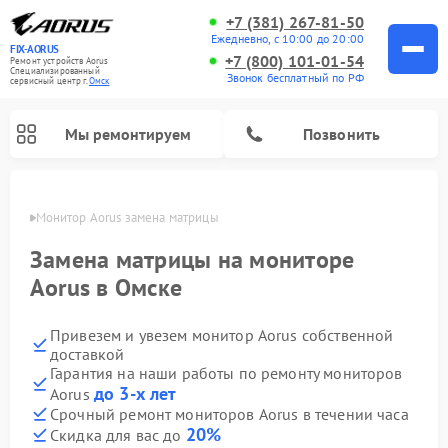
+7 (381) 267-81-50
Ежедневно, с 10:00 до 20:00
FIX-AORUS
+7 (800) 101-01-54
Ремонт устройств Aorus
Специализированный
Звонок бесплатный по РФ
cервисный центр г.
Омск
Мы ремонтируем
Позвонить
Омске
Монитор Aorus замена матрицы
Замена матрицы на мониторе
Aorus в Омске
Привезем и увезем монитор Aorus собственной
доставкой
Гарантия на наши работы по ремонту мониторов
до 3-х лет
Aorus
Срочный ремонт мониторов Aorus в течении часа
20%
Скидка для вас до