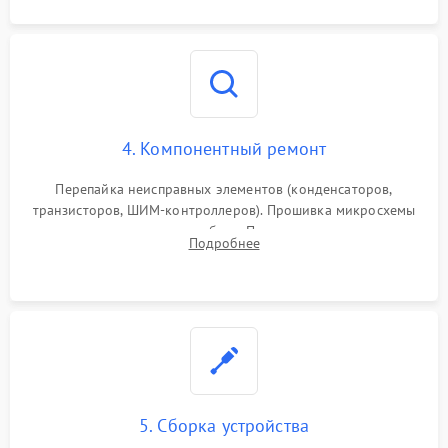
4. Компонентный ремонт
Перепайка неисправных элементов (конденсаторов,
транзисторов, ШИМ-контроллеров). Прошивка микросхемы
памяти при программных сбоях. При поломке подсветки —
Подробнее
разборка матрицы и замена выгоревших светодиодов.
5. Сборка устройства