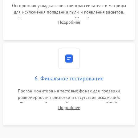
Осторожная укладка слоев светорассеивателя и матрицы
для исключения попадания пыли и появления засветов.
Надежное подключение шлейфов, фиксация плат и
Подробнее
аккуратное защелкивание пластикового корпуса монитора.
6. Финальное тестирование
Прогон монитора на тестовых фонах для проверки
равномерности подсветки и отсутствия искажений.
Проверка работоспособности всех портов (HDMI,
Подробнее
DisplayPort, VGA) и кнопок управления под нагрузкой в
течение пары часов.