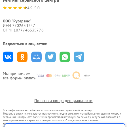
4.9-5.0
ООО "Русервис"
ИНН 7702633247
ОГРН 1077746335776
Поделиться в соц. сетях:
Мы принимаем
все формы оплаты
Политика конфиденциальности
Вся информация на сайте носит исключительно справочный характер.
Товарные знаки используются исключительно для описания устройств, в отношении которых
сервисные центры oms.aorus-fix.ru предоставляют услуги по ремонту. Услуги оказываются в
неавторизованных сервисных центрах oms.aorus-fix.ru, которые не связаны с
правообладателями товарных знаков или их официальными представителями.