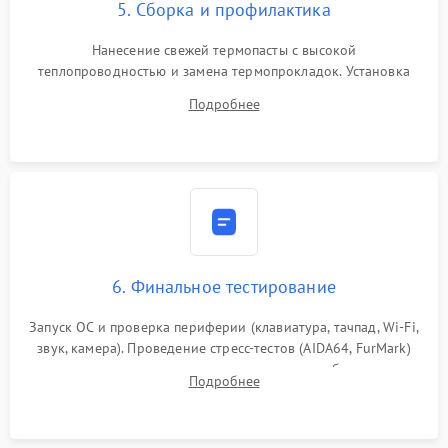
5. Сборка и профилактика
Нанесение свежей термопасты с высокой
теплопроводностью и замена термопрокладок. Установка
системы охлаждения, подключение всех внутренних
Подробнее
шлейфов, модулей памяти и накопителей. Предварительная
сборка корпуса.
6. Финальное тестирование
Запуск ОС и проверка периферии (клавиатура, тачпад, Wi-Fi,
звук, камера). Проведение стресс-тестов (AIDA64, FurMark)
для контроля температурного режима и стабильности
Подробнее
системы под пиковой нагрузкой.