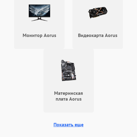
устройства или разъёма
2000 ₽
Подробнее →
питания
Перегрев из‑за пыли,
износа термопасты или
2500 ₽
Подробнее →
неисправности кулера
Монитор Aorus
Видеокарта Aorus
Выход из строя SSD или
HDD: медленная загрузка,
3000 ₽
Подробнее →
ошибки чтения,
пропадание диска
Неисправность
оперативной памяти:
2000 ₽
Подробнее →
вылеты приложений,
синие экраны
Материнская
плата Aorus
Проблемы Wi‑Fi или
2500 ₽
Подробнее →
Bluetooth модулей
Показать еще