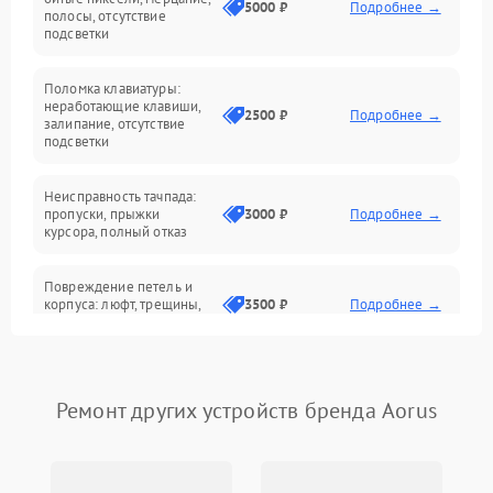
5000 ₽
Подробнее →
полосы, отсутствие
подсветки
Электрические и системные сбои
Поломка клавиатуры:
Интерфейсные проблемы
неработающие клавиши,
2500 ₽
Подробнее →
залипание, отсутствие
подсветки
Батарея
Неисправность тачпада:
Сеть и интернет
пропуски, прыжки
3000 ₽
Подробнее →
курсора, полный отказ
Система охлаждения
Повреждение петель и
корпуса: люфт, трещины,
3500 ₽
Подробнее →
деформация
Проблемы аккумулятора:
быстрая разрядка,
2500 ₽
Подробнее →
Ремонт других устройств бренда Aorus
невозможность зарядки,
вздутие
Неисправность зарядного