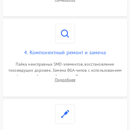
мультиконтроллера, процессора и видеочипа.
4. Компонентный ремонт и замена
Пайка неисправных SMD-элементов, восстановление
токоведущих дорожек. Замена BGA-чипов с использованием
инфракрасной паяльной станции. Прошивка микросхемы
Подробнее
BIOS или замена поврежденных портов USB