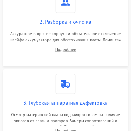
2. Разборка и очистка
Аккуратное вскрытие корпуса и обязательное отключение
шлейфа аккумулятора для обесточивания платы. Демонтаж
системы охлаждения, очистка кулера от пыли и удаление
Подробнее
высохшей термопасты с кристаллов чипов.
3. Глубокая аппаратная дефектовка
Осмотр материнской платы под микроскопом на наличие
окислов от влаги и прогаров. Замеры сопротивлений и
дежурных напряжений. Проверка цепей питания,
Подробнее