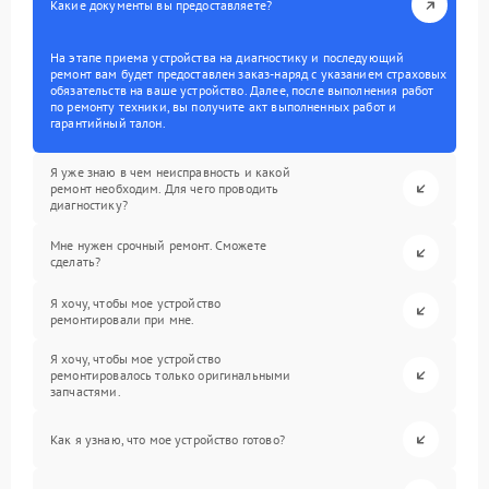
Какие документы вы предоставляете?
На этапе приема устройства на диагностику и последующий
ремонт вам будет предоставлен заказ-наряд с указанием страховых
обязательств на ваше устройство. Далее, после выполнения работ
по ремонту техники, вы получите акт выполненных работ и
гарантийный талон.
Я уже знаю в чем неисправность и какой
ремонт необходим. Для чего проводить
диагностику?
Мне нужен срочный ремонт. Сможете
сделать?
Я хочу, чтобы мое устройство
ремонтировали при мне.
Я хочу, чтобы мое устройство
ремонтировалось только оригинальными
запчастями.
Как я узнаю, что мое устройство готово?