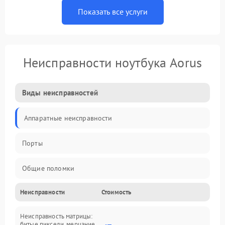
Показать все услуги
Неисправности ноутбука Aorus
Виды неисправностей
Аппаратные неисправности
Порты
Общие поломки
Неисправности
Стоимость
Устройства
Неисправность матрицы:
Программные ошибки
битые пиксели, мерцание,