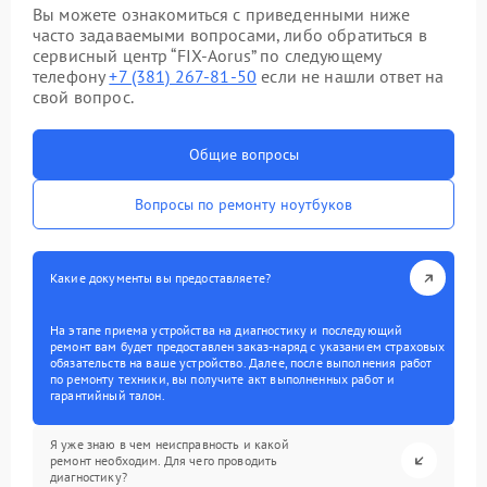
Вы можете ознакомиться с приведенными ниже
часто задаваемыми вопросами, либо обратиться в
сервисный центр “FIX-Aorus” по следующему
телефону
+7 (381) 267-81-50
если не нашли ответ на
свой вопрос.
Общие вопросы
Вопросы по ремонту ноутбуков
Какие документы вы предоставляете?
На этапе приема устройства на диагностику и последующий
ремонт вам будет предоставлен заказ-наряд с указанием страховых
обязательств на ваше устройство. Далее, после выполнения работ
по ремонту техники, вы получите акт выполненных работ и
гарантийный талон.
Я уже знаю в чем неисправность и какой
ремонт необходим. Для чего проводить
диагностику?