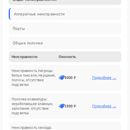
Аппаратные неисправности
Порты
Общие поломки
Неисправности
Стоимость
Устройства
Неисправность матрицы:
Программные ошибки
битые пиксели, мерцание,
5000 ₽
Подробнее →
полосы, отсутствие
подсветки
Электрические и системные сбои
Поломка клавиатуры:
Интерфейсные проблемы
неработающие клавиши,
2500 ₽
Подробнее →
залипание, отсутствие
подсветки
Батарея
Неисправность тачпада: