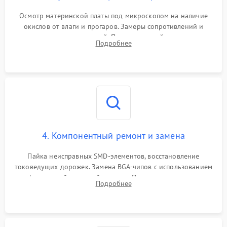
Осмотр материнской платы под микроскопом на наличие
окислов от влаги и прогаров. Замеры сопротивлений и
дежурных напряжений. Проверка цепей питания,
Подробнее
мультиконтроллера, процессора и видеочипа.
4. Компонентный ремонт и замена
Пайка неисправных SMD-элементов, восстановление
токоведущих дорожек. Замена BGA-чипов с использованием
инфракрасной паяльной станции. Прошивка микросхемы
Подробнее
BIOS или замена поврежденных портов USB