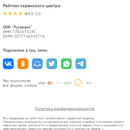
Рейтинг сервисного центра
4.9-5.0
ООО "Русервис"
ИНН 7702633247
ОГРН 1077746335776
Поделиться в соц. сетях:
Мы принимаем
все формы оплаты
Политика конфиденциальности
Вся информация на сайте носит исключительно справочный характер.
Товарные знаки используются исключительно для описания устройств, в отношении которых
сервисные центры oms.aorus-fix.ru предоставляют услуги по ремонту. Услуги оказываются в
неавторизованных сервисных центрах oms.aorus-fix.ru, которые не связаны с