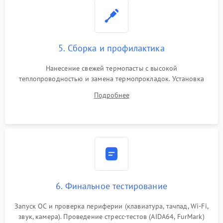
5. Сборка и профилактика
Нанесение свежей термопасты с высокой
теплопроводностью и замена термопрокладок. Установка
системы охлаждения, подключение всех внутренних
Подробнее
шлейфов, модулей памяти и накопителей. Предварительная
сборка корпуса.
6. Финальное тестирование
Запуск ОС и проверка периферии (клавиатура, тачпад, Wi-Fi,
звук, камера). Проведение стресс-тестов (AIDA64, FurMark)