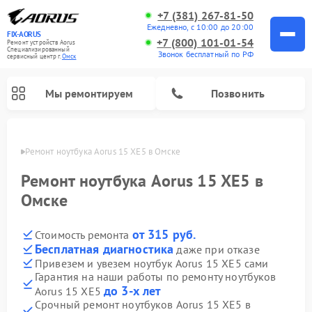
+7 (381) 267-81-50
Ежедневно, с 10:00 до 20:00
FIX-AORUS
+7 (800) 101-01-54
Ремонт устройств Aorus
Специализированный
Звонок бесплатный по РФ
cервисный центр г.
Омск
Мы ремонтируем
Позвонить
Омске
Ремонт ноутбука Aorus 15 XE5 в Омске
Ремонт ноутбука Aorus 15 XE5 в
Омске
от 315 руб.
Стоимость ремонта
Бесплатная диагностика
даже при отказе
Привезем и увезем ноутбук Aorus 15 XE5 сами
Гарантия на наши работы по ремонту ноутбуков
до 3-х лет
Aorus 15 XE5
Срочный ремонт ноутбуков Aorus 15 XE5 в