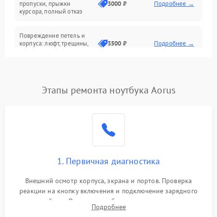
Сеть и интернет
пропуски, прыжки
3000 ₽
Подробнее →
курсора, полный отказ
Система охлаждения
Повреждение петель и
корпуса: люфт, трещины,
3500 ₽
Подробнее →
деформация
Проблемы аккумулятора:
быстрая разрядка,
2500 ₽
Подробнее →
Этапы ремонта ноутбука Aorus
невозможность зарядки,
вздутие
Неисправность зарядного
устройства или разъёма
2000 ₽
Подробнее →
питания
1. Первичная диагностика
Перегрев из‑за пыли,
износа термопасты или
2500 ₽
Подробнее →
неисправности кулера
Внешний осмотр корпуса, экрана и портов. Проверка
реакции на кнопку включения и подключение зарядного
устройства. Оценка потребления тока с помощью
Выход из строя SSD или
Подробнее
HDD: медленная загрузка,
лабораторного блока питания для локализации проблемы.
3000 ₽
Подробнее →