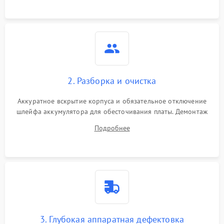
ошибки чтения,
пропадание диска
Неисправность
оперативной памяти:
2000 ₽
Подробнее →
вылеты приложений,
синие экраны
2. Разборка и очистка
Проблемы Wi‑Fi или
2500 ₽
Подробнее →
Bluetooth модулей
Аккуратное вскрытие корпуса и обязательное отключение
шлейфа аккумулятора для обесточивания платы. Демонтаж
системы охлаждения, очистка кулера от пыли и удаление
Подробнее
высохшей термопасты с кристаллов чипов.
3. Глубокая аппаратная дефектовка