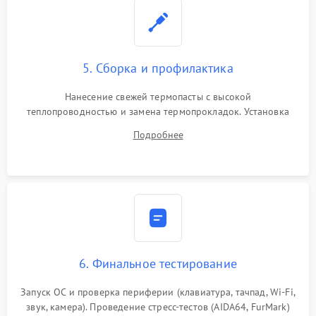
5. Сборка и профилактика
Нанесение свежей термопасты с высокой
теплопроводностью и замена термопрокладок. Установка
системы охлаждения, подключение всех внутренних
Подробнее
шлейфов, модулей памяти и накопителей. Предварительная
сборка корпуса.
6. Финальное тестирование
Запуск ОС и проверка периферии (клавиатура, тачпад, Wi-Fi,
звук, камера). Проведение стресс-тестов (AIDA64, FurMark)