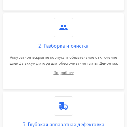
ошибки чтения,
пропадание диска
Неисправность
оперативной памяти:
2000 ₽
Подробнее →
вылеты приложений,
синие экраны
2. Разборка и очистка
Проблемы Wi‑Fi или
2500 ₽
Подробнее →
Bluetooth модулей
Аккуратное вскрытие корпуса и обязательное отключение
шлейфа аккумулятора для обесточивания платы. Демонтаж
системы охлаждения, очистка кулера от пыли и удаление
Подробнее
высохшей термопасты с кристаллов чипов.
3. Глубокая аппаратная дефектовка