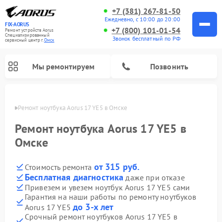
+7 (381) 267-81-50
Ежедневно, с 10:00 до 20:00
FIX-AORUS
+7 (800) 101-01-54
Ремонт устройств Aorus
Специализированный
Звонок бесплатный по РФ
cервисный центр г.
Омск
Мы ремонтируем
Позвонить
Омске
Ремонт ноутбука Aorus 17 YE5 в Омске
Ремонт ноутбука Aorus 17 YE5 в
Омске
от 315 руб.
Стоимость ремонта
Бесплатная диагностика
даже при отказе
Привезем и увезем ноутбук Aorus 17 YE5 сами
Гарантия на наши работы по ремонту ноутбуков
до 3-х лет
Aorus 17 YE5
Срочный ремонт ноутбуков Aorus 17 YE5 в