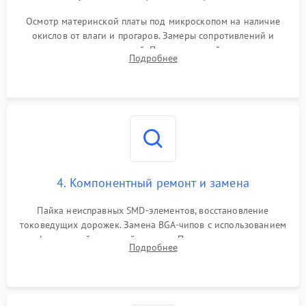
Осмотр материнской платы под микроскопом на наличие
окислов от влаги и прогаров. Замеры сопротивлений и
дежурных напряжений. Проверка цепей питания,
Подробнее
мультиконтроллера, процессора и видеочипа.
4. Компонентный ремонт и замена
Пайка неисправных SMD-элементов, восстановление
токоведущих дорожек. Замена BGA-чипов с использованием
инфракрасной паяльной станции. Прошивка микросхемы
Подробнее
BIOS или замена поврежденных портов USB