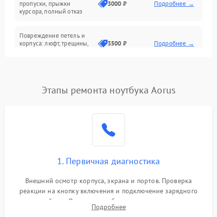
Сеть и интернет
пропуски, прыжки
3000 ₽
Подробнее →
курсора, полный отказ
Система охлаждения
Повреждение петель и
корпуса: люфт, трещины,
3500 ₽
Подробнее →
деформация
Проблемы аккумулятора:
быстрая разрядка,
2500 ₽
Подробнее →
Этапы ремонта ноутбука Aorus
невозможность зарядки,
вздутие
Неисправность зарядного
устройства или разъёма
2000 ₽
Подробнее →
питания
1. Первичная диагностика
Перегрев из‑за пыли,
износа термопасты или
2500 ₽
Подробнее →
неисправности кулера
Внешний осмотр корпуса, экрана и портов. Проверка
реакции на кнопку включения и подключение зарядного
устройства. Оценка потребления тока с помощью
Выход из строя SSD или
Подробнее
HDD: медленная загрузка,
лабораторного блока питания для локализации проблемы.
3000 ₽
Подробнее →