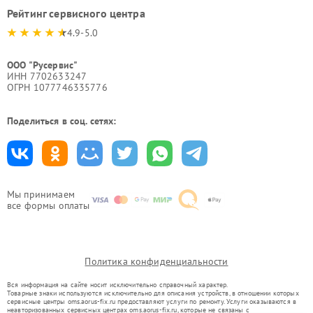
Рейтинг сервисного центра
4.9-5.0
ООО "Русервис"
ИНН 7702633247
ОГРН 1077746335776
Поделиться в соц. сетях:
Мы принимаем
все формы оплаты
Политика конфиденциальности
Вся информация на сайте носит исключительно справочный характер.
Товарные знаки используются исключительно для описания устройств, в отношении которых
сервисные центры oms.aorus-fix.ru предоставляют услуги по ремонту. Услуги оказываются в
неавторизованных сервисных центрах oms.aorus-fix.ru, которые не связаны с