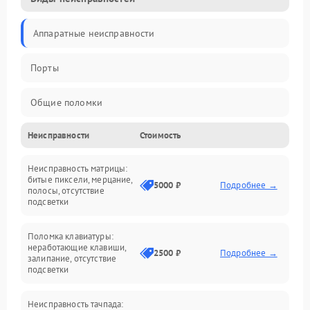
Аппаратные неисправности
Порты
Общие поломки
Неисправности
Стоимость
Устройства
Неисправность матрицы:
Программные ошибки
битые пиксели, мерцание,
5000 ₽
Подробнее →
полосы, отсутствие
подсветки
Электрические и системные сбои
Поломка клавиатуры:
Интерфейсные проблемы
неработающие клавиши,
2500 ₽
Подробнее →
залипание, отсутствие
подсветки
Батарея
Неисправность тачпада: