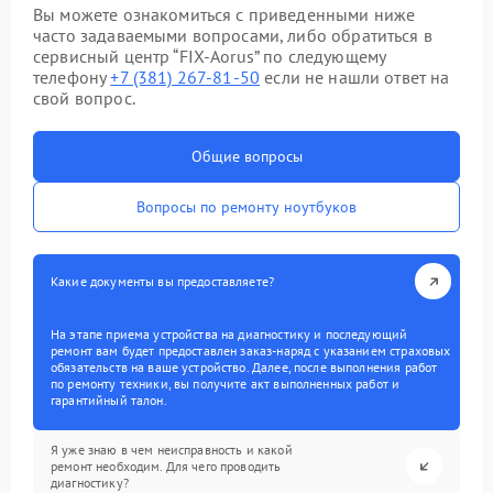
Вы можете ознакомиться с приведенными ниже
часто задаваемыми вопросами, либо обратиться в
сервисный центр “FIX-Aorus” по следующему
телефону
+7 (381) 267-81-50
если не нашли ответ на
свой вопрос.
Общие вопросы
Вопросы по ремонту ноутбуков
Какие документы вы предоставляете?
На этапе приема устройства на диагностику и последующий
ремонт вам будет предоставлен заказ-наряд с указанием страховых
обязательств на ваше устройство. Далее, после выполнения работ
по ремонту техники, вы получите акт выполненных работ и
гарантийный талон.
Я уже знаю в чем неисправность и какой
ремонт необходим. Для чего проводить
диагностику?