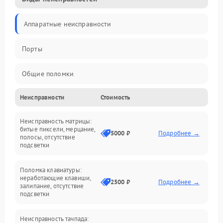
Аппаратные неисправности
Порты
Общие поломки
Неисправности
Стоимость
Устройства
Неисправность матрицы:
Программные ошибки
битые пиксели, мерцание,
5000 ₽
Подробнее →
полосы, отсутствие
подсветки
Электрические и системные сбои
Поломка клавиатуры:
Интерфейсные проблемы
неработающие клавиши,
2500 ₽
Подробнее →
залипание, отсутствие
подсветки
Батарея
Неисправность тачпада: