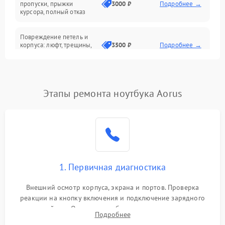
Сеть и интернет
пропуски, прыжки
3000 ₽
Подробнее →
курсора, полный отказ
Система охлаждения
Повреждение петель и
корпуса: люфт, трещины,
3500 ₽
Подробнее →
деформация
Проблемы аккумулятора:
быстрая разрядка,
2500 ₽
Подробнее →
Этапы ремонта ноутбука Aorus
невозможность зарядки,
вздутие
Неисправность зарядного
устройства или разъёма
2000 ₽
Подробнее →
питания
1. Первичная диагностика
Перегрев из‑за пыли,
износа термопасты или
2500 ₽
Подробнее →
неисправности кулера
Внешний осмотр корпуса, экрана и портов. Проверка
реакции на кнопку включения и подключение зарядного
устройства. Оценка потребления тока с помощью
Выход из строя SSD или
Подробнее
HDD: медленная загрузка,
лабораторного блока питания для локализации проблемы.
3000 ₽
Подробнее →