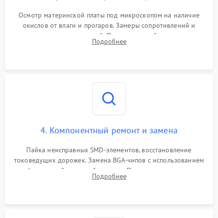
Осмотр материнской платы под микроскопом на наличие
окислов от влаги и прогаров. Замеры сопротивлений и
дежурных напряжений. Проверка цепей питания,
Подробнее
мультиконтроллера, процессора и видеочипа.
4. Компонентный ремонт и замена
Пайка неисправных SMD-элементов, восстановление
токоведущих дорожек. Замена BGA-чипов с использованием
инфракрасной паяльной станции. Прошивка микросхемы
Подробнее
BIOS или замена поврежденных портов USB