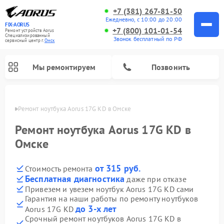
+7 (381) 267-81-50
Ежедневно, с 10:00 до 20:00
FIX-AORUS
+7 (800) 101-01-54
Ремонт устройств Aorus
Специализированный
Звонок бесплатный по РФ
cервисный центр г.
Омск
Мы ремонтируем
Позвонить
Омске
Ремонт ноутбука Aorus 17G KD в Омске
Ремонт ноутбука Aorus 17G KD в
Омске
от 315 руб.
Стоимость ремонта
Бесплатная диагностика
даже при отказе
Привезем и увезем ноутбук Aorus 17G KD сами
Гарантия на наши работы по ремонту ноутбуков
до 3-х лет
Aorus 17G KD
Срочный ремонт ноутбуков Aorus 17G KD в