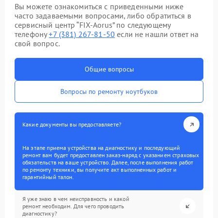
Вы можете ознакомиться с приведенными ниже
часто задаваемыми вопросами, либо обратиться в
сервисный центр “FIX-Aorus” по следующему
телефону
+7 (381) 267-81-50
если не нашли ответ на
свой вопрос.
Общие вопросы
Вопросы по ремонту ноутбуков
Какие документы вы предоставляете?
На этапе приема устройства на диагностику и последующий
ремонт вам будет предоставлен заказ-наряд с указанием страховых
обязательств на ваше устройство. Далее, после выполнения работ
по ремонту техники, вы получите акт выполненных работ и
гарантийный талон.
Я уже знаю в чем неисправность и какой
ремонт необходим. Для чего проводить
диагностику?