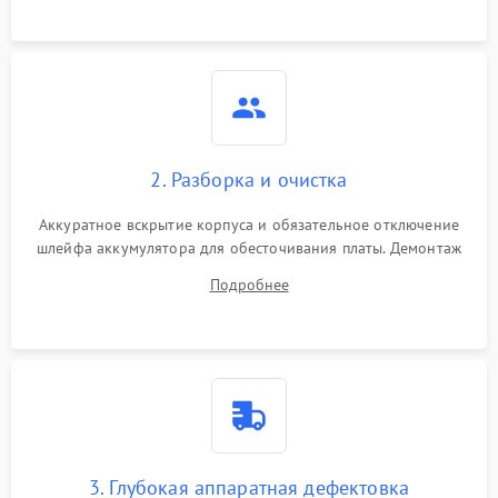
ошибки чтения,
пропадание диска
Неисправность
оперативной памяти:
2000 ₽
Подробнее →
вылеты приложений,
синие экраны
2. Разборка и очистка
Проблемы Wi‑Fi или
2500 ₽
Подробнее →
Bluetooth модулей
Аккуратное вскрытие корпуса и обязательное отключение
шлейфа аккумулятора для обесточивания платы. Демонтаж
системы охлаждения, очистка кулера от пыли и удаление
Подробнее
высохшей термопасты с кристаллов чипов.
3. Глубокая аппаратная дефектовка