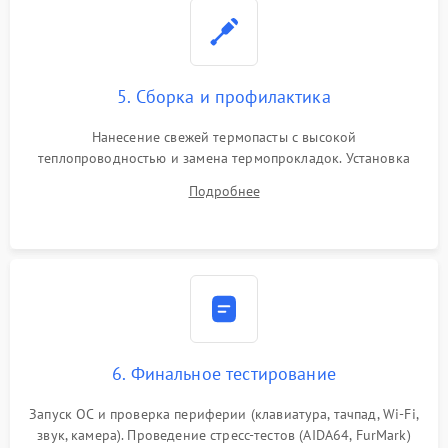
5. Сборка и профилактика
Нанесение свежей термопасты с высокой
теплопроводностью и замена термопрокладок. Установка
системы охлаждения, подключение всех внутренних
Подробнее
шлейфов, модулей памяти и накопителей. Предварительная
сборка корпуса.
6. Финальное тестирование
Запуск ОС и проверка периферии (клавиатура, тачпад, Wi-Fi,
звук, камера). Проведение стресс-тестов (AIDA64, FurMark)