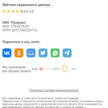
Рейтинг сервисного центра
4.9-5.0
ООО "Русервис"
ИНН 7702633247
ОГРН 1077746335776
Поделиться в соц. сетях:
Мы принимаем
все формы оплаты
Политика конфиденциальности
Вся информация на сайте носит исключительно справочный характер.
Товарные знаки используются исключительно для описания устройств, в отношении которых
сервисные центры oms.aorus-fix.ru предоставляют услуги по ремонту. Услуги оказываются в
неавторизованных сервисных центрах oms.aorus-fix.ru, которые не связаны с