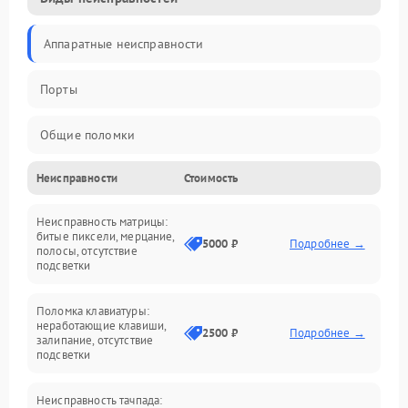
Аппаратные неисправности
Порты
Общие поломки
Неисправности
Стоимость
Устройства
Неисправность матрицы:
Программные ошибки
битые пиксели, мерцание,
5000 ₽
Подробнее →
полосы, отсутствие
подсветки
Электрические и системные сбои
Поломка клавиатуры:
Интерфейсные проблемы
неработающие клавиши,
2500 ₽
Подробнее →
залипание, отсутствие
подсветки
Батарея
Неисправность тачпада: