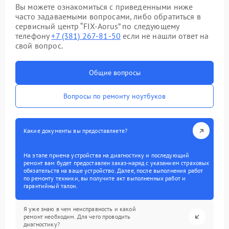
Вы можете ознакомиться с приведенными ниже
часто задаваемыми вопросами, либо обратиться в
сервисный центр “FIX-Aorus” по следующему
телефону
+7 (381) 267-81-50
если не нашли ответ на
свой вопрос.
Общие вопросы
Вопросы по ремонту ноутбуков
Какие документы вы предоставляете?
На этапе приема устройства на диагностику и последующий
ремонт вам будет предоставлен заказ-наряд с указанием страховых
обязательств на ваше устройство. Далее, после выполнения работ
по ремонту техники, вы получите акт выполненных работ и
гарантийный талон.
Я уже знаю в чем неисправность и какой
ремонт необходим. Для чего проводить
диагностику?