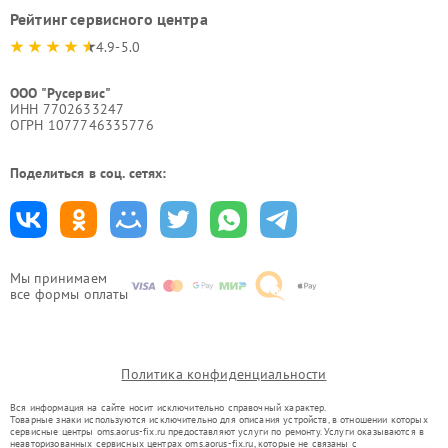
Рейтинг сервисного центра
4.9-5.0
ООО "Русервис"
ИНН 7702633247
ОГРН 1077746335776
Поделиться в соц. сетях:
Мы принимаем
все формы оплаты
Политика конфиденциальности
Вся информация на сайте носит исключительно справочный характер.
Товарные знаки используются исключительно для описания устройств, в отношении которых
сервисные центры oms.aorus-fix.ru предоставляют услуги по ремонту. Услуги оказываются в
неавторизованных сервисных центрах oms.aorus-fix.ru, которые не связаны с