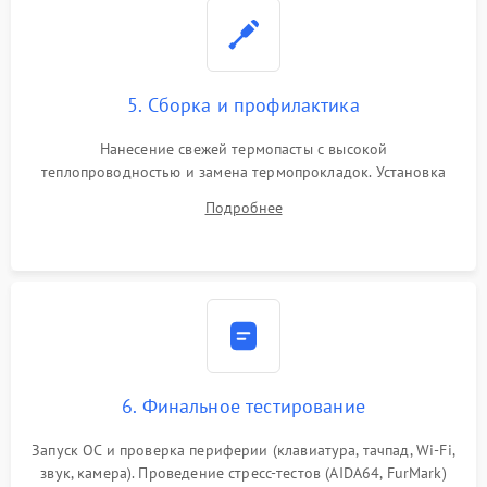
5. Сборка и профилактика
Нанесение свежей термопасты с высокой
теплопроводностью и замена термопрокладок. Установка
системы охлаждения, подключение всех внутренних
Подробнее
шлейфов, модулей памяти и накопителей. Предварительная
сборка корпуса.
6. Финальное тестирование
Запуск ОС и проверка периферии (клавиатура, тачпад, Wi-Fi,
звук, камера). Проведение стресс-тестов (AIDA64, FurMark)