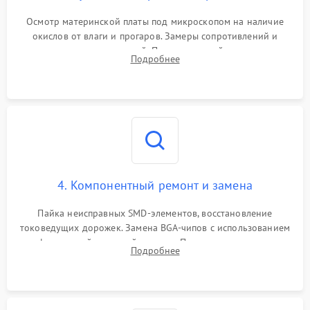
Осмотр материнской платы под микроскопом на наличие
окислов от влаги и прогаров. Замеры сопротивлений и
дежурных напряжений. Проверка цепей питания,
Подробнее
мультиконтроллера, процессора и видеочипа.
4. Компонентный ремонт и замена
Пайка неисправных SMD-элементов, восстановление
токоведущих дорожек. Замена BGA-чипов с использованием
инфракрасной паяльной станции. Прошивка микросхемы
Подробнее
BIOS или замена поврежденных портов USB