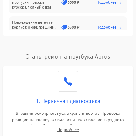
Сеть и интернет
пропуски, прыжки
3000 ₽
Подробнее →
курсора, полный отказ
Система охлаждения
Повреждение петель и
корпуса: люфт, трещины,
3500 ₽
Подробнее →
деформация
Проблемы аккумулятора:
быстрая разрядка,
2500 ₽
Подробнее →
Этапы ремонта ноутбука Aorus
невозможность зарядки,
вздутие
Неисправность зарядного
устройства или разъёма
2000 ₽
Подробнее →
питания
1. Первичная диагностика
Перегрев из‑за пыли,
износа термопасты или
2500 ₽
Подробнее →
неисправности кулера
Внешний осмотр корпуса, экрана и портов. Проверка
реакции на кнопку включения и подключение зарядного
устройства. Оценка потребления тока с помощью
Выход из строя SSD или
Подробнее
HDD: медленная загрузка,
лабораторного блока питания для локализации проблемы.
3000 ₽
Подробнее →