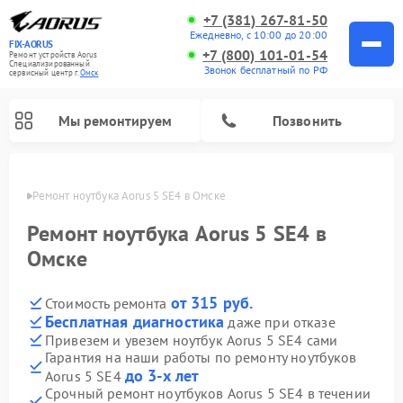
+7 (381) 267-81-50
Ежедневно, с 10:00 до 20:00
FIX-AORUS
+7 (800) 101-01-54
Ремонт устройств Aorus
Специализированный
Звонок бесплатный по РФ
cервисный центр г.
Омск
Мы ремонтируем
Позвонить
Омске
Ремонт ноутбука Aorus 5 SE4 в Омске
Ремонт ноутбука Aorus 5 SE4 в
Омске
от 315 руб.
Стоимость ремонта
Бесплатная диагностика
даже при отказе
Привезем и увезем ноутбук Aorus 5 SE4 сами
Гарантия на наши работы по ремонту ноутбуков
до 3-х лет
Aorus 5 SE4
Срочный ремонт ноутбуков Aorus 5 SE4 в течении