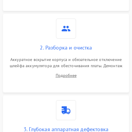
ошибки чтения,
пропадание диска
Неисправность
оперативной памяти:
2000 ₽
Подробнее →
вылеты приложений,
синие экраны
2. Разборка и очистка
Проблемы Wi‑Fi или
2500 ₽
Подробнее →
Bluetooth модулей
Аккуратное вскрытие корпуса и обязательное отключение
шлейфа аккумулятора для обесточивания платы. Демонтаж
системы охлаждения, очистка кулера от пыли и удаление
Подробнее
высохшей термопасты с кристаллов чипов.
3. Глубокая аппаратная дефектовка