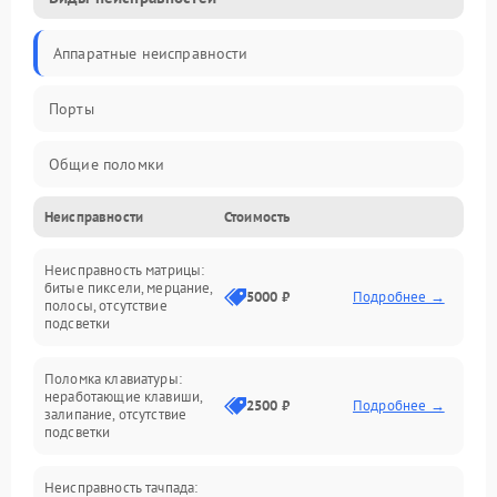
Аппаратные неисправности
Порты
Общие поломки
Неисправности
Стоимость
Устройства
Неисправность матрицы:
Программные ошибки
битые пиксели, мерцание,
5000 ₽
Подробнее →
полосы, отсутствие
подсветки
Электрические и системные сбои
Поломка клавиатуры:
Интерфейсные проблемы
неработающие клавиши,
2500 ₽
Подробнее →
залипание, отсутствие
подсветки
Батарея
Неисправность тачпада: