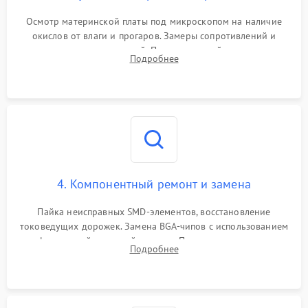
Осмотр материнской платы под микроскопом на наличие
окислов от влаги и прогаров. Замеры сопротивлений и
дежурных напряжений. Проверка цепей питания,
Подробнее
мультиконтроллера, процессора и видеочипа.
4. Компонентный ремонт и замена
Пайка неисправных SMD-элементов, восстановление
токоведущих дорожек. Замена BGA-чипов с использованием
инфракрасной паяльной станции. Прошивка микросхемы
Подробнее
BIOS или замена поврежденных портов USB