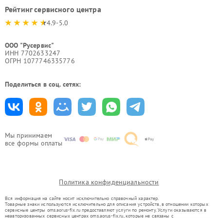
Рейтинг сервисного центра
4.9-5.0
ООО "Русервис"
ИНН 7702633247
ОГРН 1077746335776
Поделиться в соц. сетях:
Мы принимаем
все формы оплаты
Политика конфиденциальности
Вся информация на сайте носит исключительно справочный характер.
Товарные знаки используются исключительно для описания устройств, в отношении которых
сервисные центры oms.aorus-fix.ru предоставляют услуги по ремонту. Услуги оказываются в
неавторизованных сервисных центрах oms.aorus-fix.ru, которые не связаны с