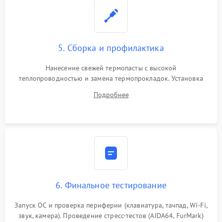
5. Сборка и профилактика
Нанесение свежей термопасты с высокой
теплопроводностью и замена термопрокладок. Установка
системы охлаждения, подключение всех внутренних
Подробнее
шлейфов, модулей памяти и накопителей. Предварительная
сборка корпуса.
6. Финальное тестирование
Запуск ОС и проверка периферии (клавиатура, тачпад, Wi-Fi,
звук, камера). Проведение стресс-тестов (AIDA64, FurMark)