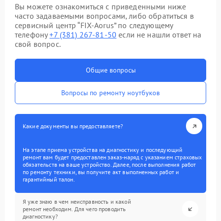
Вы можете ознакомиться с приведенными ниже
часто задаваемыми вопросами, либо обратиться в
сервисный центр “FIX-Aorus” по следующему
телефону
+7 (381) 267-81-50
если не нашли ответ на
свой вопрос.
Общие вопросы
Вопросы по ремонту ноутбуков
Какие документы вы предоставляете?
На этапе приема устройства на диагностику и последующий
ремонт вам будет предоставлен заказ-наряд с указанием страховых
обязательств на ваше устройство. Далее, после выполнения работ
по ремонту техники, вы получите акт выполненных работ и
гарантийный талон.
Я уже знаю в чем неисправность и какой
ремонт необходим. Для чего проводить
диагностику?