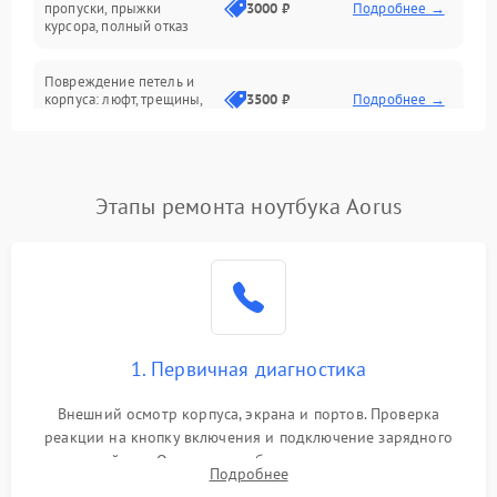
Сеть и интернет
пропуски, прыжки
3000 ₽
Подробнее →
курсора, полный отказ
Система охлаждения
Повреждение петель и
корпуса: люфт, трещины,
3500 ₽
Подробнее →
деформация
Проблемы аккумулятора:
быстрая разрядка,
2500 ₽
Подробнее →
Этапы ремонта ноутбука Aorus
невозможность зарядки,
вздутие
Неисправность зарядного
устройства или разъёма
2000 ₽
Подробнее →
питания
1. Первичная диагностика
Перегрев из‑за пыли,
износа термопасты или
2500 ₽
Подробнее →
неисправности кулера
Внешний осмотр корпуса, экрана и портов. Проверка
реакции на кнопку включения и подключение зарядного
устройства. Оценка потребления тока с помощью
Выход из строя SSD или
Подробнее
HDD: медленная загрузка,
лабораторного блока питания для локализации проблемы.
3000 ₽
Подробнее →