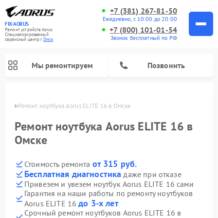
+7 (381) 267-81-50
Ежедневно, с 10:00 до 20:00
FIX-AORUS
+7 (800) 101-01-54
Ремонт устройств Aorus
Специализированный
Звонок бесплатный по РФ
cервисный центр г.
Омск
Мы ремонтируем
Позвонить
Омске
Ремонт ноутбука Aorus ELITE 16 в Омске
Ремонт ноутбука Aorus ELITE 16 в
Омске
от 315 руб.
Стоимость ремонта
Бесплатная диагностика
даже при отказе
Привезем и увезем ноутбук Aorus ELITE 16 сами
Гарантия на наши работы по ремонту ноутбуков
до 3-х лет
Aorus ELITE 16
Срочный ремонт ноутбуков Aorus ELITE 16 в