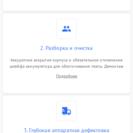
ошибки чтения,
пропадание диска
Неисправность
оперативной памяти:
2000 ₽
Подробнее →
вылеты приложений,
синие экраны
2. Разборка и очистка
Проблемы Wi‑Fi или
2500 ₽
Подробнее →
Bluetooth модулей
Аккуратное вскрытие корпуса и обязательное отключение
шлейфа аккумулятора для обесточивания платы. Демонтаж
системы охлаждения, очистка кулера от пыли и удаление
Подробнее
высохшей термопасты с кристаллов чипов.
3. Глубокая аппаратная дефектовка