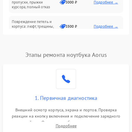
Сеть и интернет
пропуски, прыжки
3000 ₽
Подробнее →
курсора, полный отказ
Система охлаждения
Повреждение петель и
корпуса: люфт, трещины,
3500 ₽
Подробнее →
деформация
Проблемы аккумулятора:
быстрая разрядка,
2500 ₽
Подробнее →
Этапы ремонта ноутбука Aorus
невозможность зарядки,
вздутие
Неисправность зарядного
устройства или разъёма
2000 ₽
Подробнее →
питания
1. Первичная диагностика
Перегрев из‑за пыли,
износа термопасты или
2500 ₽
Подробнее →
неисправности кулера
Внешний осмотр корпуса, экрана и портов. Проверка
реакции на кнопку включения и подключение зарядного
устройства. Оценка потребления тока с помощью
Выход из строя SSD или
Подробнее
HDD: медленная загрузка,
лабораторного блока питания для локализации проблемы.
3000 ₽
Подробнее →