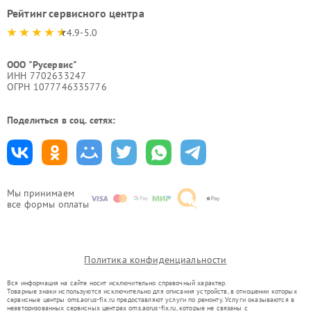
Рейтинг сервисного центра
4.9-5.0
ООО "Русервис"
ИНН 7702633247
ОГРН 1077746335776
Поделиться в соц. сетях:
Мы принимаем
все формы оплаты
Политика конфиденциальности
Вся информация на сайте носит исключительно справочный характер.
Товарные знаки используются исключительно для описания устройств, в отношении которых
сервисные центры oms.aorus-fix.ru предоставляют услуги по ремонту. Услуги оказываются в
неавторизованных сервисных центрах oms.aorus-fix.ru, которые не связаны с