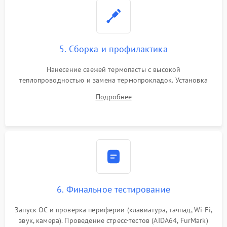
5. Сборка и профилактика
Нанесение свежей термопасты с высокой
теплопроводностью и замена термопрокладок. Установка
системы охлаждения, подключение всех внутренних
Подробнее
шлейфов, модулей памяти и накопителей. Предварительная
сборка корпуса.
6. Финальное тестирование
Запуск ОС и проверка периферии (клавиатура, тачпад, Wi-Fi,
звук, камера). Проведение стресс-тестов (AIDA64, FurMark)