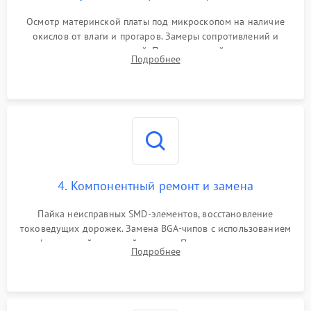
Осмотр материнской платы под микроскопом на наличие
окислов от влаги и прогаров. Замеры сопротивлений и
дежурных напряжений. Проверка цепей питания,
Подробнее
мультиконтроллера, процессора и видеочипа.
4. Компонентный ремонт и замена
Пайка неисправных SMD-элементов, восстановление
токоведущих дорожек. Замена BGA-чипов с использованием
инфракрасной паяльной станции. Прошивка микросхемы
Подробнее
BIOS или замена поврежденных портов USB