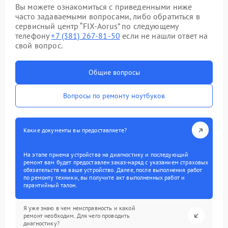
Вы можете ознакомиться с приведенными ниже
часто задаваемыми вопросами, либо обратиться в
сервисный центр “FIX-Aorus” по следующему
телефону
+7 (381) 267-81-50
если не нашли ответ на
свой вопрос.
Общие вопросы
Вопросы по ремонту ноутбуков
Какие документы вы предоставляете?
На этапе приема устройства на диагностику и последующий
ремонт вам будет предоставлен заказ-наряд с указанием страховых
обязательств на ваше устройство. Далее, после выполнения работ
по ремонту техники, вы получите акт выполненных работ и
гарантийный талон.
Я уже знаю в чем неисправность и какой
ремонт необходим. Для чего проводить
диагностику?