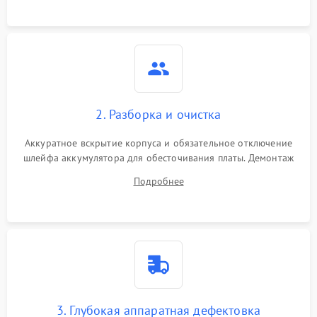
ошибки чтения,
пропадание диска
Неисправность
оперативной памяти:
2000 ₽
Подробнее →
вылеты приложений,
синие экраны
2. Разборка и очистка
Проблемы Wi‑Fi или
2500 ₽
Подробнее →
Bluetooth модулей
Аккуратное вскрытие корпуса и обязательное отключение
шлейфа аккумулятора для обесточивания платы. Демонтаж
системы охлаждения, очистка кулера от пыли и удаление
Подробнее
высохшей термопасты с кристаллов чипов.
3. Глубокая аппаратная дефектовка