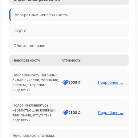
Аппаратные неисправности
Порты
Общие поломки
Неисправности
Стоимость
Устройства
Неисправность матрицы:
Программные ошибки
битые пиксели, мерцание,
5000 ₽
Подробнее →
полосы, отсутствие
подсветки
Электрические и системные сбои
Поломка клавиатуры:
Интерфейсные проблемы
неработающие клавиши,
2500 ₽
Подробнее →
залипание, отсутствие
подсветки
Батарея
Неисправность тачпада: