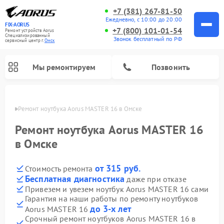
+7 (381) 267-81-50
Ежедневно, с 10:00 до 20:00
FIX-AORUS
+7 (800) 101-01-54
Ремонт устройств Aorus
Специализированный
Звонок бесплатный по РФ
cервисный центр г.
Омск
Мы ремонтируем
Позвонить
Омске
Ремонт ноутбука Aorus MASTER 16 в Омске
Ремонт ноутбука Aorus MASTER 16
в Омске
от 315 руб.
Стоимость ремонта
Бесплатная диагностика
даже при отказе
Привезем и увезем ноутбук Aorus MASTER 16 сами
Гарантия на наши работы по ремонту ноутбуков
до 3-х лет
Aorus MASTER 16
Срочный ремонт ноутбуков Aorus MASTER 16 в