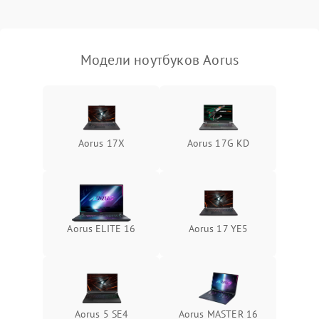
Выход из строя SSD или
HDD: медленная загрузка,
3000 ₽
Подробнее →
ошибки чтения,
пропадание диска
Модели ноутбуков Aorus
Неисправность
оперативной памяти:
2000 ₽
Подробнее →
вылеты приложений,
синие экраны
Aorus 17X
Aorus 17G KD
Проблемы Wi‑Fi или
2500 ₽
Подробнее →
Bluetooth модулей
Aorus ELITE 16
Aorus 17 YE5
Aorus 5 SE4
Aorus MASTER 16