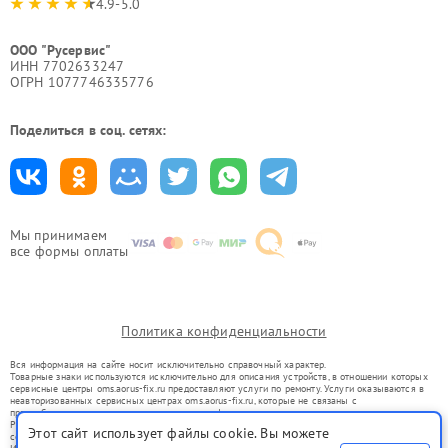
4.9-5.0
ООО "Русервис"
ИНН 7702633247
ОГРН 1077746335776
Поделиться в соц. сетях:
Мы принимаем
все формы оплаты
Политика конфиденциальности
Вся информация на сайте носит исключительно справочный характер.
Товарные знаки используются исключительно для описания устройств, в отношении которых
сервисные центры oms.aorus-fix.ru предоставляют услуги по ремонту. Услуги оказываются в
неавторизованных сервисных центрах oms.aorus-fix.ru, которые не связаны с
правообладателями товарных знаков или их официальными представителями.
Ремонт осуществляется для устройств, уже введенных в гражданский оборот в соответствии
Этот сайт использует файлы cookie. Вы можете
со статьей 1487 ГК РФ.