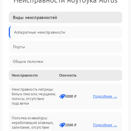
Виды неисправностей
Аппаратные неисправности
Порты
Общие поломки
Неисправности
Стоимость
Устройства
Неисправность матрицы:
Программные ошибки
битые пиксели, мерцание,
5000 ₽
Подробнее →
полосы, отсутствие
подсветки
Электрические и системные сбои
Поломка клавиатуры:
Интерфейсные проблемы
неработающие клавиши,
2500 ₽
Подробнее →
залипание, отсутствие