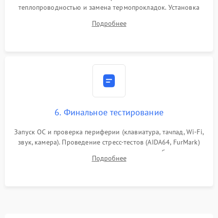
теплопроводностью и замена термопрокладок. Установка
системы охлаждения, подключение всех внутренних
Подробнее
шлейфов, модулей памяти и накопителей. Предварительная
сборка корпуса.
6. Финальное тестирование
Запуск ОС и проверка периферии (клавиатура, тачпад, Wi-Fi,
звук, камера). Проведение стресс-тестов (AIDA64, FurMark)
для контроля температурного режима и стабильности
Подробнее
системы под пиковой нагрузкой.