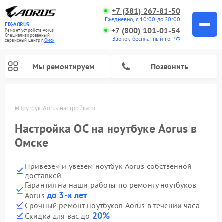
+7 (381) 267-81-50
Ежедневно, с 10:00 до 20:00
FIX-AORUS
+7 (800) 101-01-54
Ремонт устройств Aorus
Специализированный
Звонок бесплатный по РФ
cервисный центр г.
Омск
Мы ремонтируем
Позвонить
Омске
Ноутбук Aorus настройка ос
Настройка ОС на ноутбуке Aorus в
Омске
Привезем и увезем ноутбук Aorus собственной
доставкой
Гарантия на наши работы по ремонту ноутбуков
до 3-х лет
Aorus
Срочный ремонт ноутбуков Aorus в течении часа
20%
Скидка для вас до