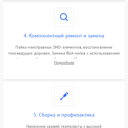
4. Компонентный ремонт и замена
Пайка неисправных SMD-элементов, восстановление
токоведущих дорожек. Замена BGA-чипов с использованием
инфракрасной паяльной станции. Прошивка микросхемы
Подробнее
BIOS или замена поврежденных портов USB
5. Сборка и профилактика
Нанесение свежей термопасты с высокой