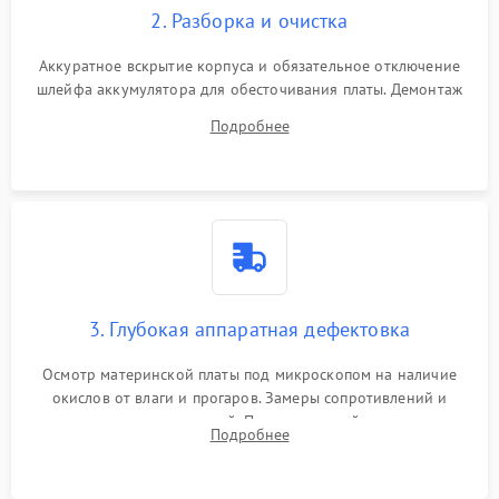
2. Разборка и очистка
Аккуратное вскрытие корпуса и обязательное отключение
шлейфа аккумулятора для обесточивания платы. Демонтаж
системы охлаждения, очистка кулера от пыли и удаление
Подробнее
высохшей термопасты с кристаллов чипов.
3. Глубокая аппаратная дефектовка
Осмотр материнской платы под микроскопом на наличие
окислов от влаги и прогаров. Замеры сопротивлений и
дежурных напряжений. Проверка цепей питания,
Подробнее
мультиконтроллера, процессора и видеочипа.