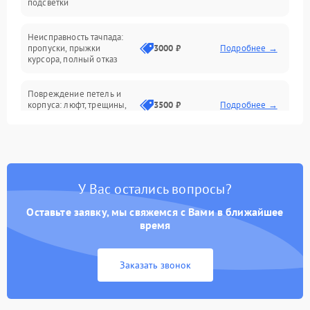
подсветки
Батарея
Неисправность тачпада:
Сеть и интернет
пропуски, прыжки
3000 ₽
Подробнее →
курсора, полный отказ
Система охлаждения
Повреждение петель и
корпуса: люфт, трещины,
3500 ₽
Подробнее →
деформация
Проблемы аккумулятора:
быстрая разрядка,
2500 ₽
Подробнее →
невозможность зарядки,
вздутие
У Вас остались вопросы?
Оставьте заявку, мы свяжемся с Вами в ближайшее
Неисправность зарядного
время
устройства или разъёма
2000 ₽
Подробнее →
питания
Заказать звонок
Перегрев из‑за пыли,
износа термопасты или
2500 ₽
Подробнее →
неисправности кулера