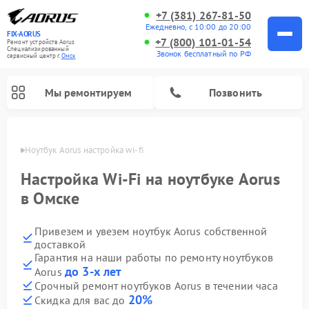
+7 (381) 267-81-50
Ежедневно, с 10:00 до 20:00
FIX-AORUS
+7 (800) 101-01-54
Ремонт устройств Aorus
Специализированный
Звонок бесплатный по РФ
cервисный центр г.
Омск
Мы ремонтируем
Позвонить
Омске
Ноутбук Aorus настройка wi-fi
Настройка Wi-Fi на ноутбуке Aorus
в Омске
Привезем и увезем ноутбук Aorus собственной
доставкой
Гарантия на наши работы по ремонту ноутбуков
до 3-х лет
Aorus
Срочный ремонт ноутбуков Aorus в течении часа
20%
Скидка для вас до