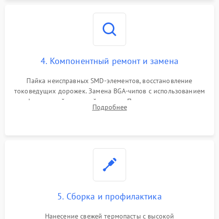
4. Компонентный ремонт и замена
Пайка неисправных SMD-элементов, восстановление
токоведущих дорожек. Замена BGA-чипов с использованием
инфракрасной паяльной станции. Прошивка микросхемы
Подробнее
BIOS или замена поврежденных портов USB
5. Сборка и профилактика
Нанесение свежей термопасты с высокой