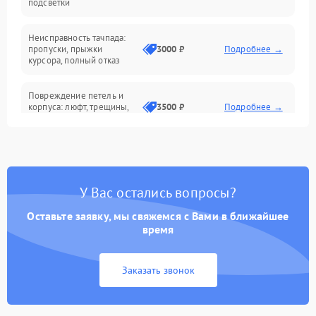
подсветки
Батарея
Неисправность тачпада:
Сеть и интернет
пропуски, прыжки
3000 ₽
Подробнее →
курсора, полный отказ
Система охлаждения
Повреждение петель и
корпуса: люфт, трещины,
3500 ₽
Подробнее →
деформация
Проблемы аккумулятора:
быстрая разрядка,
2500 ₽
Подробнее →
невозможность зарядки,
вздутие
У Вас остались вопросы?
Оставьте заявку, мы свяжемся с Вами в ближайшее
Неисправность зарядного
время
устройства или разъёма
2000 ₽
Подробнее →
питания
Заказать звонок
Перегрев из‑за пыли,
износа термопасты или
2500 ₽
Подробнее →
неисправности кулера