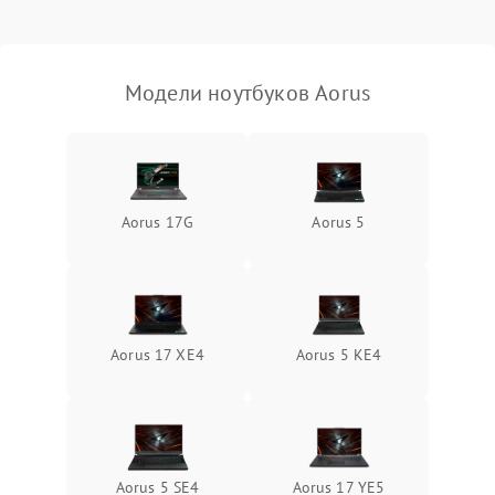
Выход из строя SSD или
HDD: медленная загрузка,
3000 ₽
Подробнее →
ошибки чтения,
пропадание диска
Модели ноутбуков Aorus
Неисправность
оперативной памяти:
2000 ₽
Подробнее →
вылеты приложений,
синие экраны
Aorus 17G
Aorus 5
Проблемы Wi‑Fi или
2500 ₽
Подробнее →
Bluetooth модулей
Aorus 17 XE4
Aorus 5 KE4
Aorus 5 SE4
Aorus 17 YE5