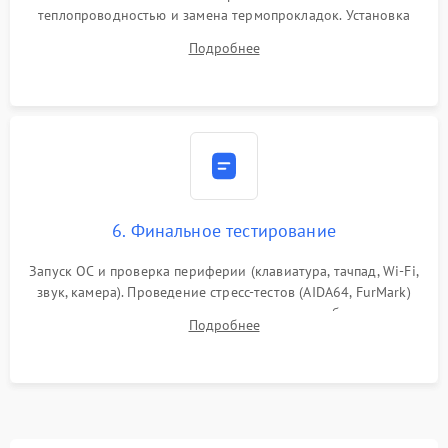
теплопроводностью и замена термопрокладок. Установка
системы охлаждения, подключение всех внутренних
Подробнее
шлейфов, модулей памяти и накопителей. Предварительная
сборка корпуса.
6. Финальное тестирование
Запуск ОС и проверка периферии (клавиатура, тачпад, Wi-Fi,
звук, камера). Проведение стресс-тестов (AIDA64, FurMark)
для контроля температурного режима и стабильности
Подробнее
системы под пиковой нагрузкой.