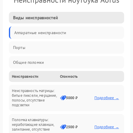
Виды неисправностей
Аппаратные неисправности
Порты
Общие поломки
Неисправности
Стоимость
Устройства
Неисправность матрицы:
Программные ошибки
битые пиксели, мерцание,
5000 ₽
Подробнее →
полосы, отсутствие
подсветки
Электрические и системные сбои
Поломка клавиатуры:
Интерфейсные проблемы
неработающие клавиши,
2500 ₽
Подробнее →
залипание, отсутствие