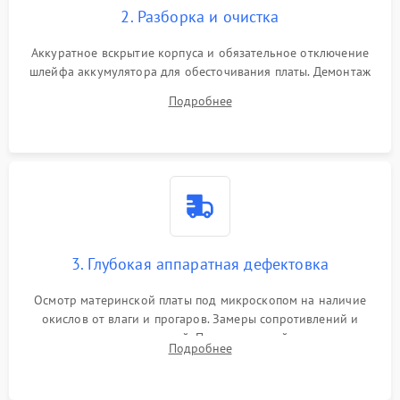
2. Разборка и очистка
Аккуратное вскрытие корпуса и обязательное отключение
шлейфа аккумулятора для обесточивания платы. Демонтаж
системы охлаждения, очистка кулера от пыли и удаление
Подробнее
высохшей термопасты с кристаллов чипов.
3. Глубокая аппаратная дефектовка
Осмотр материнской платы под микроскопом на наличие
окислов от влаги и прогаров. Замеры сопротивлений и
дежурных напряжений. Проверка цепей питания,
Подробнее
мультиконтроллера, процессора и видеочипа.