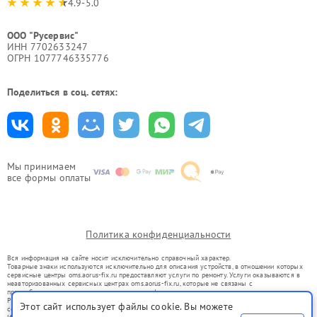
4.9-5.0
ООО "Русервис"
ИНН 7702633247
ОГРН 1077746335776
Поделиться в соц. сетях:
Мы принимаем
все формы оплаты
Политика конфиденциальности
Вся информация на сайте носит исключительно справочный характер.
Товарные знаки используются исключительно для описания устройств, в отношении которых
сервисные центры oms.aorus-fix.ru предоставляют услуги по ремонту. Услуги оказываются в
неавторизованных сервисных центрах oms.aorus-fix.ru, которые не связаны с
правообладателями товарных знаков или их официальными представителями.
Ремонт осуществляется для устройств, уже введенных в гражданский оборот в соответствии
Этот сайт использует файлы cookie. Вы можете
со статьей 1487 ГК РФ.