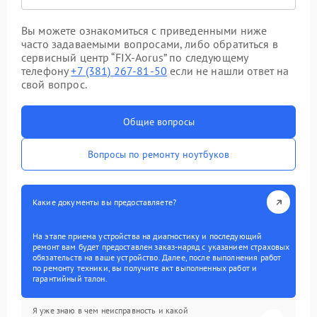
Вы можете ознакомиться с приведенными ниже
часто задаваемыми вопросами, либо обратиться в
сервисный центр “FIX-Aorus” по следующему
телефону
+7 (381) 267-81-50
если не нашли ответ на
свой вопрос.
Общие вопросы
Вопросы по ремонту ноутбуков
Какие документы вы предоставляете?
На этапе приема устройства на диагностику и последующий
ремонт вам будет предоставлен заказ-наряд с указанием страховых
обязательств на ваше устройство. Далее, после выполнения работ
по ремонту техники, вы получите акт выполненных работ и
гарантийный талон.
Я уже знаю в чем неисправность и какой