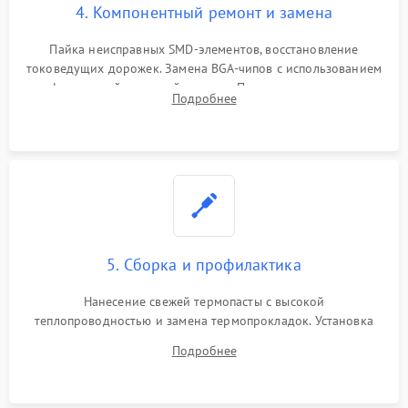
4. Компонентный ремонт и замена
Пайка неисправных SMD-элементов, восстановление
токоведущих дорожек. Замена BGA-чипов с использованием
инфракрасной паяльной станции. Прошивка микросхемы
Подробнее
BIOS или замена поврежденных портов USB
5. Сборка и профилактика
Нанесение свежей термопасты с высокой
теплопроводностью и замена термопрокладок. Установка
системы охлаждения, подключение всех внутренних
Подробнее
шлейфов, модулей памяти и накопителей. Предварительная
сборка корпуса.