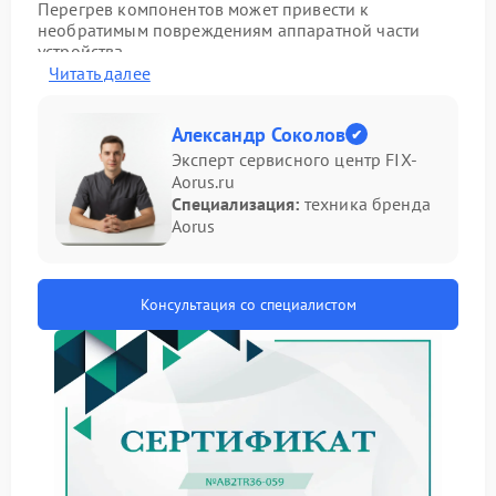
Перегрев компонентов может привести к
необратимым повреждениям аппаратной части
устройства.
Читать далее
Основные признаки
неисправности
Александр Соколов
Эксперт сервисного центр FIX-
Определить проблему с кулером можно по
Aorus.ru
следующим симптомам:
Специализация:
техника бренда
Aorus
повышенная температура корпуса ноутбука;
появление посторонних шумов (скрежет, свист)
при работе системы охлаждения;
самопроизвольное отключение устройства из‑за
Консультация со специалистом
перегрева;
заметное снижение производительности при
нагрузках.
Возможные причины поломки
К выходу из строя кулера могут привести разные
факторы. Рассмотрим наиболее распространенные: