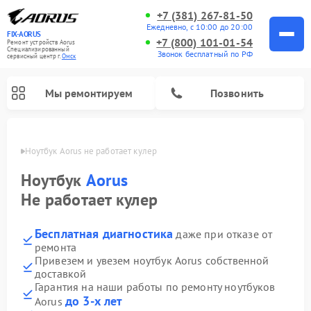
+7 (381) 267-81-50
Ежедневно, с 10:00 до 20:00
FIX-AORUS
+7 (800) 101-01-54
Ремонт устройств Aorus
Специализированный
Звонок бесплатный по РФ
cервисный центр г.
Омск
Мы ремонтируем
Позвонить
Омске
Ноутбук Aorus не работает кулер
Ноутбук
Aorus
Не работает кулер
Бесплатная диагностика
даже при отказе от
ремонта
Привезем и увезем ноутбук Aorus собственной
доставкой
Гарантия на наши работы по ремонту ноутбуков
до 3-х лет
Aorus