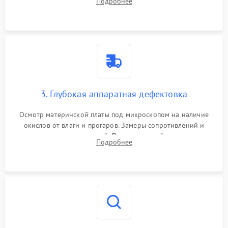
Подробнее
высохшей термопасты с кристаллов чипов.
3. Глубокая аппаратная дефектовка
Осмотр материнской платы под микроскопом на наличие
окислов от влаги и прогаров. Замеры сопротивлений и
дежурных напряжений. Проверка цепей питания,
Подробнее
мультиконтроллера, процессора и видеочипа.