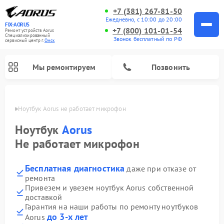
+7 (381) 267-81-50
Ежедневно, с 10:00 до 20:00
FIX-AORUS
+7 (800) 101-01-54
Ремонт устройств Aorus
Специализированный
Звонок бесплатный по РФ
cервисный центр г.
Омск
Мы ремонтируем
Позвонить
Омске
Ноутбук Aorus не работает микрофон
Ноутбук
Aorus
Не работает микрофон
Бесплатная диагностика
даже при отказе от
ремонта
Привезем и увезем ноутбук Aorus собственной
доставкой
Гарантия на наши работы по ремонту ноутбуков
до 3-х лет
Aorus