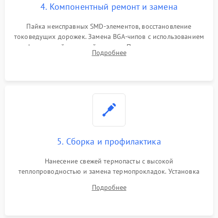
4. Компонентный ремонт и замена
Пайка неисправных SMD-элементов, восстановление
токоведущих дорожек. Замена BGA-чипов с использованием
инфракрасной паяльной станции. Прошивка микросхемы
Подробнее
BIOS или замена поврежденных портов USB
5. Сборка и профилактика
Нанесение свежей термопасты с высокой
теплопроводностью и замена термопрокладок. Установка
системы охлаждения, подключение всех внутренних
Подробнее
шлейфов, модулей памяти и накопителей. Предварительная
сборка корпуса.