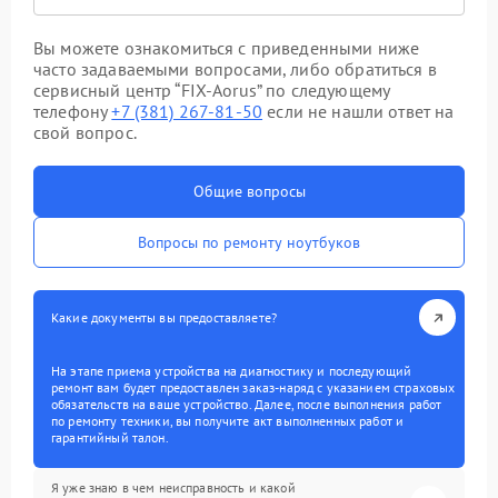
Вы можете ознакомиться с приведенными ниже
часто задаваемыми вопросами, либо обратиться в
сервисный центр “FIX-Aorus” по следующему
телефону
+7 (381) 267-81-50
если не нашли ответ на
свой вопрос.
Общие вопросы
Вопросы по ремонту ноутбуков
Какие документы вы предоставляете?
На этапе приема устройства на диагностику и последующий
ремонт вам будет предоставлен заказ-наряд с указанием страховых
обязательств на ваше устройство. Далее, после выполнения работ
по ремонту техники, вы получите акт выполненных работ и
гарантийный талон.
Я уже знаю в чем неисправность и какой