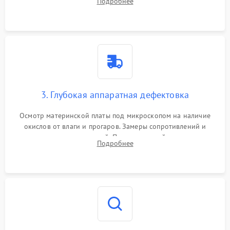
Подробнее
высохшей термопасты с кристаллов чипов.
3. Глубокая аппаратная дефектовка
Осмотр материнской платы под микроскопом на наличие
окислов от влаги и прогаров. Замеры сопротивлений и
дежурных напряжений. Проверка цепей питания,
Подробнее
мультиконтроллера, процессора и видеочипа.