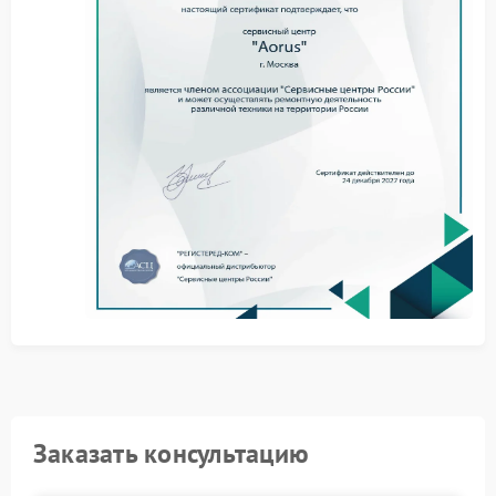
самостоятельно
Прежде чем обращаться в сервис Aorus, выполните ряд
простых проверок:
Убедитесь, что микрофон не отключен в системных
настройках — в Windows зайдите в
«Параметры» → «Конфиденциальность» → «Микрофо
Проверьте уровень громкости и активность устройства
«Панели управления» → «Звук» → «Запись».
Перезагрузите ноутбук — это может устранить времен
программный сбой.
Обновите драйверы звуковой карты через официаль
сайт Aorus или диспетчер устройств.
Если используется внешний микрофон, попробуйте
подключить его к другому порту или устройству.
Когда необходим ремонт в
сервисном центре Aorus
Заказать консультацию
Если самостоятельные действия не дали результата,
вероятна аппаратная неисправность. В таком случае