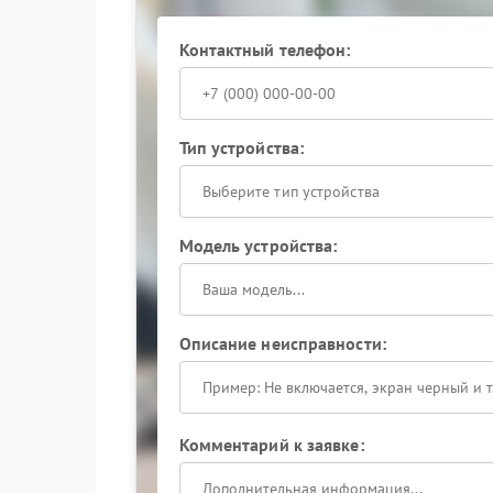
ремонта.
Порядок обращения
Контактный телефон:
Сервис Aorus осуществляет комплексную диаг
специализированного оборудования. При нео
восстановление контактных дорожек.
Тип устройства:
Обратившись в сервисный центр Aorus, владел
Выберите тип устройства
рекомендации по дальнейшей эксплуатации ус
возникновения проблемы.
Модель устройства:
Описание неисправности:
Комментарий к заявке: