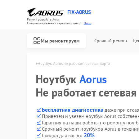
FIX-AORUS
Ремонт устройств Aorus
Специализированный cервисный центр г.
Омск
Мы ремонтируем
Срочный ремонт
Це
буков Aorus в Омске
Ноутбук Aorus не работает сетевая карта
Ноутбук
Aorus
Ремонт материнских плат Aorus
Не работает сетевая
Бесплатная диагностика
даже при отказ
Привезем и увезем ноутбук Aorus собствен
Гарантия на наши работы по ремонту ноут
Срочный ремонт ноутбуков Aorus в течении
20%
Скидка для вас до