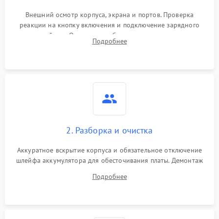
Внешний осмотр корпуса, экрана и портов. Проверка
реакции на кнопку включения и подключение зарядного
устройства. Оценка потребления тока с помощью
Подробнее
лабораторного блока питания для локализации проблемы.
2. Разборка и очистка
Аккуратное вскрытие корпуса и обязательное отключение
шлейфа аккумулятора для обесточивания платы. Демонтаж
системы охлаждения, очистка кулера от пыли и удаление
Подробнее
высохшей термопасты с кристаллов чипов.