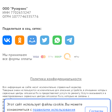
ООО "Русервис"
ИНН 7702633247
ОГРН 1077746335776
Поделиться в соц. сетях:
Мы принимаем
все формы оплаты
Политика конфиденциальности
Вся информация на сайте носит исключительно справочный характер.
Товарные знаки используются исключительно для описания устройств, в отношении которых
сервисные центры oms.aorus-fix.ru предоставляют услуги по ремонту. Услуги оказываются в
неавторизованных сервисных центрах oms.aorus-fix.ru, которые не связаны с
правообладателями товарных знаков или их официальными представителями.
Ремонт осуществляется для устройств, уже введенных в гражданский оборот в соответствии
Этот сайт использует файлы cookie. Вы можете
со статьей 1487 ГК РФ.
Использование товарных знаков не преследует цели индивидуализации услуг или введения
ознакомиться с
правилами использования
Согласен
потребителей в заблуждение, а служит для информирования о предоставляемых услугах по