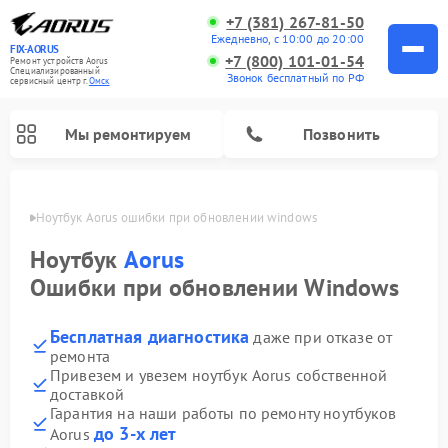
+7 (381) 267-81-50
Ежедневно, с 10:00 до 20:00
FIX-AORUS
+7 (800) 101-01-54
Ремонт устройств Aorus
Специализированный
Звонок бесплатный по РФ
cервисный центр г.
Омск
Мы ремонтируем
Позвонить
Омске
Ноутбук Aorus ошибки при обновлении windows
Ноутбук
Aorus
Ошибки при обновлении Windows
Бесплатная диагностика
даже при отказе от
ремонта
Привезем и увезем ноутбук Aorus собственной
доставкой
Гарантия на наши работы по ремонту ноутбуков
до 3-х лет
Aorus