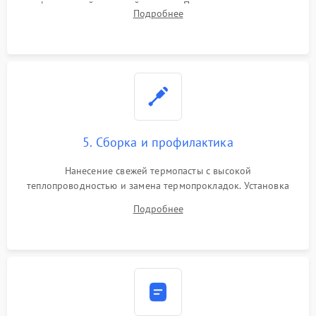
инфракрасной паяльной станции. Прошивка микросхемы
Подробнее
BIOS или замена поврежденных портов USB
5. Сборка и профилактика
Нанесение свежей термопасты с высокой
теплопроводностью и замена термопрокладок. Установка
системы охлаждения, подключение всех внутренних
Подробнее
шлейфов, модулей памяти и накопителей. Предварительная
сборка корпуса.