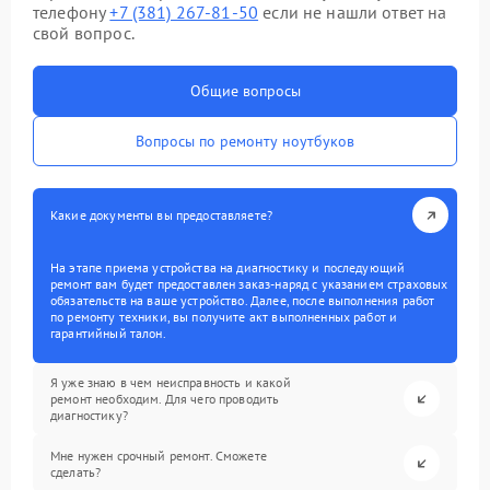
телефону
+7 (381) 267-81-50
если не нашли ответ на
свой вопрос.
Общие вопросы
Вопросы по ремонту ноутбуков
Какие документы вы предоставляете?
На этапе приема устройства на диагностику и последующий
ремонт вам будет предоставлен заказ-наряд с указанием страховых
обязательств на ваше устройство. Далее, после выполнения работ
по ремонту техники, вы получите акт выполненных работ и
гарантийный талон.
Я уже знаю в чем неисправность и какой
ремонт необходим. Для чего проводить
диагностику?
Мне нужен срочный ремонт. Сможете
сделать?