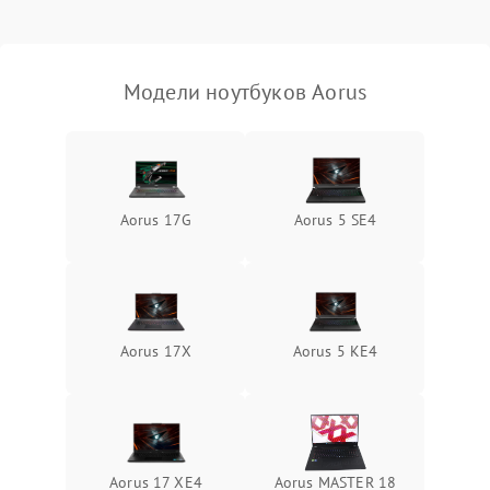
Выход из строя SSD или
HDD: медленная загрузка,
3000 ₽
Подробнее →
ошибки чтения,
пропадание диска
Модели ноутбуков Aorus
Неисправность
оперативной памяти:
2000 ₽
Подробнее →
вылеты приложений,
синие экраны
Aorus 17G
Aorus 5 SE4
Проблемы Wi‑Fi или
2500 ₽
Подробнее →
Bluetooth модулей
Aorus 17X
Aorus 5 KE4
Aorus 17 XE4
Aorus MASTER 18