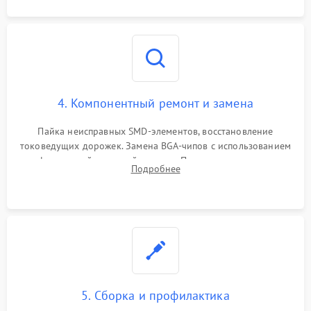
4. Компонентный ремонт и замена
Пайка неисправных SMD-элементов, восстановление
токоведущих дорожек. Замена BGA-чипов с использованием
инфракрасной паяльной станции. Прошивка микросхемы
Подробнее
BIOS или замена поврежденных портов USB
5. Сборка и профилактика