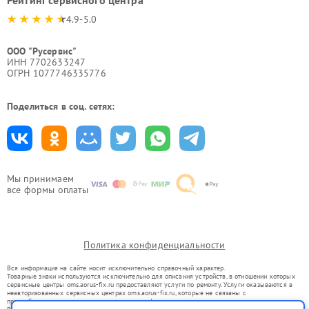
4.9-5.0
ООО "Русервис"
ИНН 7702633247
ОГРН 1077746335776
Поделиться в соц. сетях:
Мы принимаем
все формы оплаты
Политика конфиденциальности
Вся информация на сайте носит исключительно справочный характер.
Товарные знаки используются исключительно для описания устройств, в отношении которых
сервисные центры oms.aorus-fix.ru предоставляют услуги по ремонту. Услуги оказываются в
неавторизованных сервисных центрах oms.aorus-fix.ru, которые не связаны с
правообладателями товарных знаков или их официальными представителями.