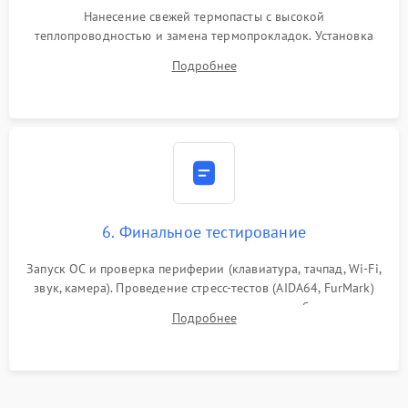
Нанесение свежей термопасты с высокой
теплопроводностью и замена термопрокладок. Установка
системы охлаждения, подключение всех внутренних
Подробнее
шлейфов, модулей памяти и накопителей. Предварительная
сборка корпуса.
6. Финальное тестирование
Запуск ОС и проверка периферии (клавиатура, тачпад, Wi-Fi,
звук, камера). Проведение стресс-тестов (AIDA64, FurMark)
для контроля температурного режима и стабильности
Подробнее
системы под пиковой нагрузкой.