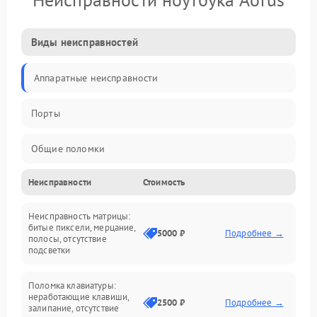
Виды неисправностей
Аппаратные неисправности
Порты
Общие поломки
Неисправности
Стоимость
Устройства
Неисправность матрицы:
Программные ошибки
битые пиксели, мерцание,
5000 ₽
Подробнее →
полосы, отсутствие
подсветки
Электрические и системные сбои
Поломка клавиатуры:
Интерфейсные проблемы
неработающие клавиши,
2500 ₽
Подробнее →
залипание, отсутствие