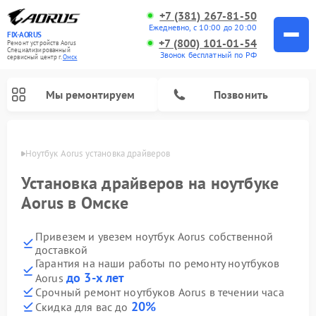
+7 (381) 267-81-50
Ежедневно, с 10:00 до 20:00
FIX-AORUS
+7 (800) 101-01-54
Ремонт устройств Aorus
Специализированный
Звонок бесплатный по РФ
cервисный центр г.
Омск
Мы ремонтируем
Позвонить
Омске
Ноутбук Aorus установка драйверов
Установка драйверов на ноутбуке
Aorus в Омске
Привезем и увезем ноутбук Aorus собственной
доставкой
Гарантия на наши работы по ремонту ноутбуков
до 3-х лет
Aorus
Срочный ремонт ноутбуков Aorus в течении часа
20%
Скидка для вас до