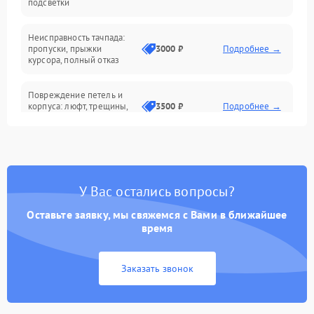
подсветки
Батарея
Неисправность тачпада:
Сеть и интернет
пропуски, прыжки
3000 ₽
Подробнее →
курсора, полный отказ
Система охлаждения
Повреждение петель и
корпуса: люфт, трещины,
3500 ₽
Подробнее →
деформация
Проблемы аккумулятора:
быстрая разрядка,
2500 ₽
Подробнее →
невозможность зарядки,
вздутие
У Вас остались вопросы?
Оставьте заявку, мы свяжемся с Вами в ближайшее
Неисправность зарядного
время
устройства или разъёма
2000 ₽
Подробнее →
питания
Заказать звонок
Перегрев из‑за пыли,
износа термопасты или
2500 ₽
Подробнее →
неисправности кулера