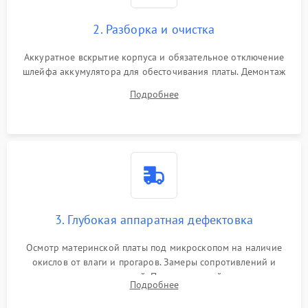
2. Разборка и очистка
Аккуратное вскрытие корпуса и обязательное отключение
шлейфа аккумулятора для обесточивания платы. Демонтаж
системы охлаждения, очистка кулера от пыли и удаление
Подробнее
высохшей термопасты с кристаллов чипов.
3. Глубокая аппаратная дефектовка
Осмотр материнской платы под микроскопом на наличие
окислов от влаги и прогаров. Замеры сопротивлений и
дежурных напряжений. Проверка цепей питания,
Подробнее
мультиконтроллера, процессора и видеочипа.