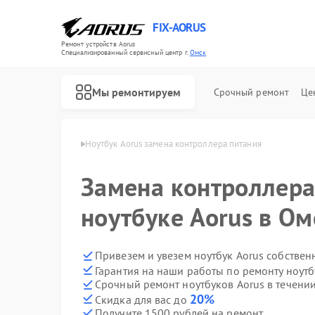
FIX-AORUS
Ремонт устройств Aorus
Специализированный cервисный центр г.
Омск
Мы ремонтируем
Срочный ремонт
Це
буков Aorus в Омске
Ноутбук Aorus замена контроллера питания
Замена контроллера
Ремонт материнских плат Aorus
ноутбуке Aorus в Ом
Привезем и увезем ноутбук Aorus собствен
Гарантия на наши работы по ремонту ноут
Срочный ремонт ноутбуков Aorus в течении
20%
Скидка для вас до
Получите 1500 рублей на ремонт