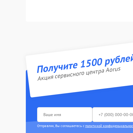
Получите 1500 рубле
Акция сервисного центра Aorus
Отправляя, Вы соглашаетесь с
политикой конфиденциально