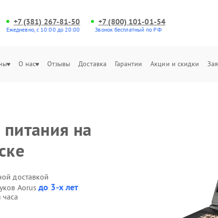
+7 (381) 267-81-50
+7 (800) 101-01-54
Ежедневно, с 10:00 до 20:00
Звонок бесплатный по РФ
ны
О нас
Отзывы
Доставка
Гарантии
Акции и скидки
Зая
 питания на
ске
ной доставкой
до 3-х лет
буков Aorus
 часа