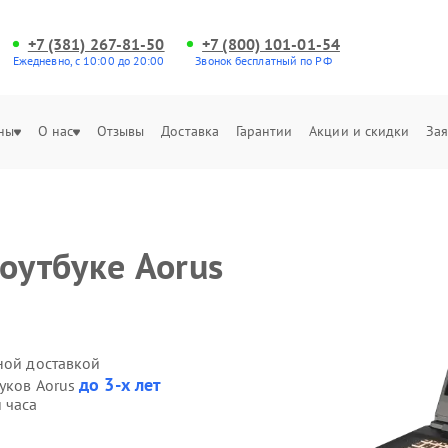
+7 (381) 267-81-50
+7 (800) 101-01-54
Ежедневно, с 10:00 до 20:00
Звонок бесплатный по РФ
ны
О нас
Отзывы
Доставка
Гарантии
Акции и скидки
Зая
оутбуке Aorus
ной доставкой
до 3-х лет
буков Aorus
 часа