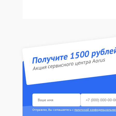
Получите 1500 рубле
Акция сервисного центра Aorus
Отправляя, Вы соглашаетесь с
политикой конфиденциально