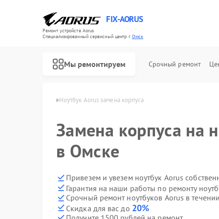
FIX-AORUS
Ремонт устройств Aorus
Специализированный cервисный центр г.
Омск
Мы ремонтируем
Срочный ремонт
Це
буков Aorus в Омске
Ноутбук Aorus замена корпуса
Замена корпуса на н
Ремонт материнских плат Aorus
в Омске
Привезем и увезем ноутбук Aorus собствен
Гарантия на наши работы по ремонту ноут
Срочный ремонт ноутбуков Aorus в течении
20%
Скидка для вас до
Получите 1500 рублей на ремонт