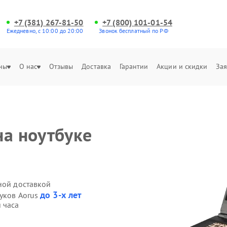
+7 (381) 267-81-50
+7 (800) 101-01-54
Ежедневно, с 10:00 до 20:00
Звонок бесплатный по РФ
ны
О нас
Отзывы
Доставка
Гарантии
Акции и скидки
Зая
на ноутбуке
ной доставкой
до 3-х лет
буков Aorus
 часа