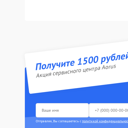
Получите 1500 рубле
Акция сервисного центра Aorus
Отправляя, Вы соглашаетесь с
политикой конфиденциально