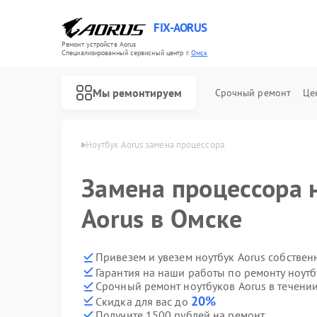
FIX-AORUS
Ремонт устройств Aorus
Специализированный cервисный центр г.
Омск
Мы ремонтируем
Срочный ремонт
Це
буков Aorus в Омске
Ноутбук Aorus замена процессора
Замена процессора 
Ремонт материнских плат Aorus
Aorus в Омске
Привезем и увезем ноутбук Aorus собствен
Гарантия на наши работы по ремонту ноут
Срочный ремонт ноутбуков Aorus в течении
20%
Скидка для вас до
Получите 1500 рублей на ремонт