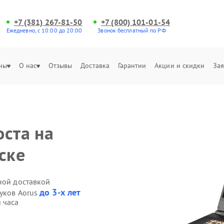
+7 (381) 267-81-50
+7 (800) 101-01-54
Ежедневно, с 10:00 до 20:00
Звонок бесплатный по РФ
ны
О нас
Отзывы
Доставка
Гарантии
Акции и скидки
Зая
оста на
ске
ной доставкой
до 3-х лет
буков Aorus
 часа