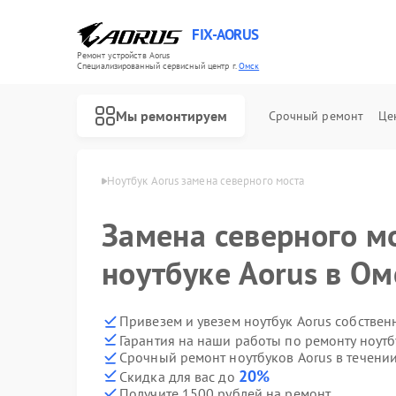
FIX-AORUS
Ремонт устройств Aorus
Специализированный cервисный центр г.
Омск
Мы ремонтируем
Срочный ремонт
Це
буков Aorus в Омске
Ноутбук Aorus замена северного моста
Замена северного м
Ремонт материнских плат Aorus
ноутбуке Aorus в Ом
Привезем и увезем ноутбук Aorus собствен
Гарантия на наши работы по ремонту ноут
Срочный ремонт ноутбуков Aorus в течении
20%
Скидка для вас до
Получите 1500 рублей на ремонт