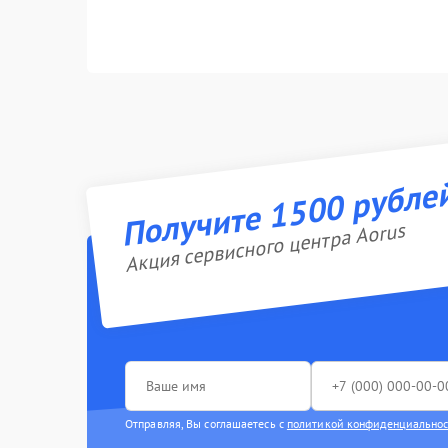
Получите 1500 рубле
Акция сервисного центра Aorus
Отправляя, Вы соглашаетесь с
политикой конфиденциально