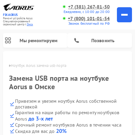
+7 (381) 267-81-50
Ежедневно, с 10:00 до 20:00
FIX-AORUS
+7 (800) 101-01-54
Ремонт устройств Aorus
Специализированный
Звонок бесплатный по РФ
cервисный центр г.
Омск
Мы ремонтируем
Позвонить
Омске
Ноутбук Aorus замена usb порта
Замена USB порта на ноутбуке
Aorus в Омске
Привезем и увезем ноутбук Aorus собственной
доставкой
Гарантия на наши работы по ремонту ноутбуков
до 3-х лет
Aorus
Срочный ремонт ноутбуков Aorus в течении часа
20%
Скидка для вас до