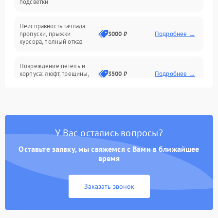
подсветки
Батарея
Неисправность тачпада:
Сеть и интернет
пропуски, прыжки
3000 ₽
Подробнее →
курсора, полный отказ
Система охлаждения
Повреждение петель и
корпуса: люфт, трещины,
3500 ₽
Подробнее →
деформация
Проблемы аккумулятора:
быстрая разрядка,
2500 ₽
Подробнее →
невозможность зарядки,
вздутие
У Вас остались вопросы?
Оставьте заявку, мы свяжемся с Вами в ближайшее
Неисправность зарядного
время
устройства или разъёма
2000 ₽
Подробнее →
питания
Заказать звонок
Перегрев из‑за пыли,
износа термопасты или
2500 ₽
Подробнее →
неисправности кулера