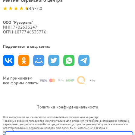
4.9-5.0
ООО "Русервис"
ИНН 7702633247
ОГРН 1077746335776
Поделиться в соц. сетях:
Мы принимаем
все формы оплаты
Политика конфиденциальности
Вся информация на сайте носит исключительно справочный характер.
Товарные знаки используются исключительно для описания устройств, в отношении которых
сервисные центры oms.aorus-fix.ru предоставляют услуги по ремонту. Услуги оказываются в
неавторизованных сервисных центрах oms.aorus-fix.ru, которые не связаны с
правообладателями товарных знаков или их официальными представителями.