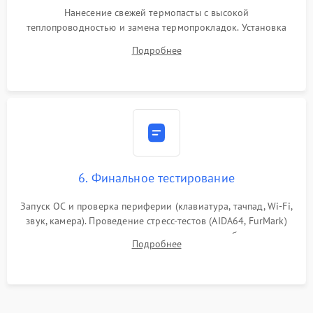
Нанесение свежей термопасты с высокой
теплопроводностью и замена термопрокладок. Установка
системы охлаждения, подключение всех внутренних
Подробнее
шлейфов, модулей памяти и накопителей. Предварительная
сборка корпуса.
6. Финальное тестирование
Запуск ОС и проверка периферии (клавиатура, тачпад, Wi-Fi,
звук, камера). Проведение стресс-тестов (AIDA64, FurMark)
для контроля температурного режима и стабильности
Подробнее
системы под пиковой нагрузкой.