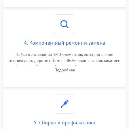
4. Компонентный ремонт и замена
Пайка неисправных SMD-элементов, восстановление
токоведущих дорожек. Замена BGA-чипов с использованием
инфракрасной паяльной станции. Прошивка микросхемы
Подробнее
BIOS или замена поврежденных портов USB
5. Сборка и профилактика