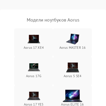
Выход из строя SSD или
HDD: медленная загрузка,
3000 ₽
Подробнее →
ошибки чтения,
пропадание диска
Модели ноутбуков Aorus
Неисправность
оперативной памяти:
2000 ₽
Подробнее →
вылеты приложений,
синие экраны
Aorus 17 XE4
Aorus MASTER 16
Проблемы Wi‑Fi или
2500 ₽
Подробнее →
Bluetooth модулей
Aorus 17G
Aorus 5 SE4
Aorus 17 YE5
Aorus ELITE 16