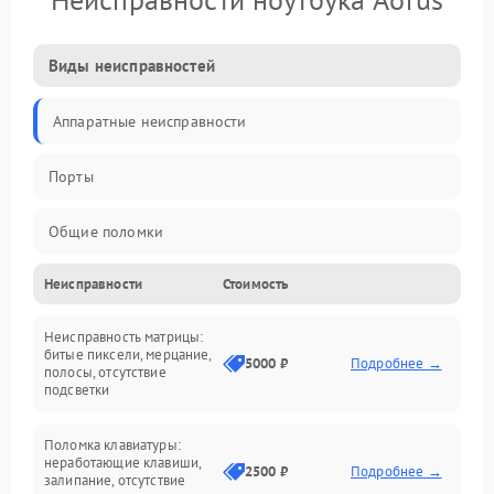
Виды неисправностей
Аппаратные неисправности
Порты
Общие поломки
Неисправности
Стоимость
Устройства
Неисправность матрицы:
Программные ошибки
битые пиксели, мерцание,
5000 ₽
Подробнее →
полосы, отсутствие
подсветки
Электрические и системные сбои
Поломка клавиатуры:
Интерфейсные проблемы
неработающие клавиши,
2500 ₽
Подробнее →
залипание, отсутствие