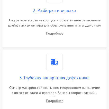
2. Разборка и очистка
Аккуратное вскрытие корпуса и обязательное отключение
шлейфа аккумулятора для обесточивания платы. Демонтаж
системы охлаждения, очистка кулера от пыли и удаление
Подробнее
высохшей термопасты с кристаллов чипов.
3. Глубокая аппаратная дефектовка
Осмотр материнской платы под микроскопом на наличие
окислов от влаги и прогаров. Замеры сопротивлений и
дежурных напряжений. Проверка цепей питания,
Подробнее
мультиконтроллера, процессора и видеочипа.