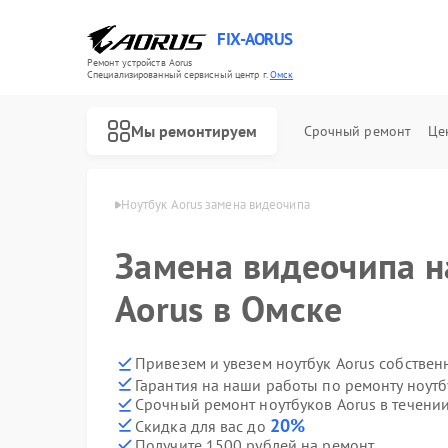
FIX-AORUS
Ремонт устройств Aorus
Специализированный cервисный центр г.
Омск
Мы ремонтируем
Срочный ремонт
Це
буков Aorus в Омске
Ноутбук Aorus замена видеочипа
Замена видеочипа н
Ремонт материнских плат Aorus
Aorus в Омске
Привезем и увезем ноутбук Aorus собствен
Гарантия на наши работы по ремонту ноут
Срочный ремонт ноутбуков Aorus в течении
20%
Скидка для вас до
Получите 1500 рублей на ремонт