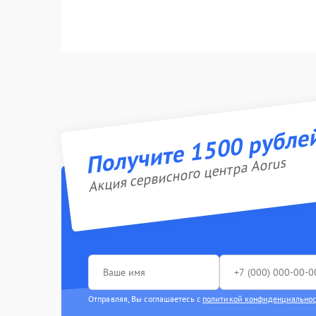
Получите 1500 рубле
Акция сервисного центра Aorus
Отправляя, Вы соглашаетесь с
политикой конфиденциально