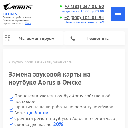
+7 (381) 267-81-50
Ежедневно, с 10:00 до 20:00
FIX-AORUS
+7 (800) 101-01-54
Ремонт устройств Aorus
Специализированный
Звонок бесплатный по РФ
cервисный центр г.
Омск
Мы ремонтируем
Позвонить
Омске
Ноутбук Aorus замена звуковой карты
Замена звуковой карты на
ноутбуке Aorus в Омске
Привезем и увезем ноутбук Aorus собственной
доставкой
Гарантия на наши работы по ремонту ноутбуков
до 3-х лет
Aorus
Срочный ремонт ноутбуков Aorus в течении часа
20%
Скидка для вас до