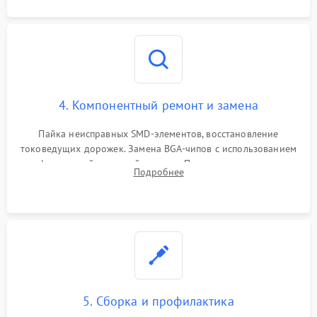
4. Компонентный ремонт и замена
Пайка неисправных SMD-элементов, восстановление
токоведущих дорожек. Замена BGA-чипов с использованием
инфракрасной паяльной станции. Прошивка микросхемы
Подробнее
BIOS или замена поврежденных портов USB
5. Сборка и профилактика