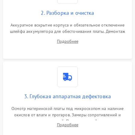
2. Разборка и очистка
Аккуратное вскрытие корпуса и обязательное отключение
шлейфа аккумулятора для обесточивания платы. Демонтаж
системы охлаждения, очистка кулера от пыли и удаление
Подробнее
высохшей термопасты с кристаллов чипов.
3. Глубокая аппаратная дефектовка
Осмотр материнской платы под микроскопом на наличие
окислов от влаги и прогаров. Замеры сопротивлений и
дежурных напряжений. Проверка цепей питания,
Подробнее
мультиконтроллера, процессора и видеочипа.