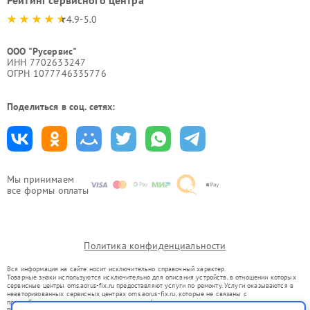
4.9-5.0
ООО "Русервис"
ИНН 7702633247
ОГРН 1077746335776
Поделиться в соц. сетях:
Мы принимаем
все формы оплаты
Политика конфиденциальности
Вся информация на сайте носит исключительно справочный характер.
Товарные знаки используются исключительно для описания устройств, в отношении которых
сервисные центры oms.aorus-fix.ru предоставляют услуги по ремонту. Услуги оказываются в
неавторизованных сервисных центрах oms.aorus-fix.ru, которые не связаны с
правообладателями товарных знаков или их официальными представителями.