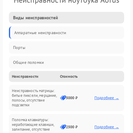
Виды неисправностей
Аппаратные неисправности
Порты
Общие поломки
Неисправности
Стоимость
Устройства
Неисправность матрицы:
Программные ошибки
битые пиксели, мерцание,
5000 ₽
Подробнее →
полосы, отсутствие
подсветки
Электрические и системные сбои
Поломка клавиатуры:
Интерфейсные проблемы
неработающие клавиши,
2500 ₽
Подробнее →
залипание, отсутствие