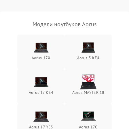
Выход из строя SSD или
HDD: медленная загрузка,
3000 ₽
Подробнее →
ошибки чтения,
пропадание диска
Модели ноутбуков Aorus
Неисправность
оперативной памяти:
2000 ₽
Подробнее →
вылеты приложений,
синие экраны
Aorus 17X
Aorus 5 KE4
Проблемы Wi‑Fi или
2500 ₽
Подробнее →
Bluetooth модулей
Aorus 17 KE4
Aorus MASTER 18
Aorus 17 YE5
Aorus 17G