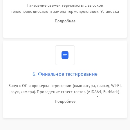
Нанесение свежей термопасты с высокой
теплопроводностью и замена термопрокладок. Установка
системы охлаждения, подключение всех внутренних
Подробнее
шлейфов, модулей памяти и накопителей. Предварительная
сборка корпуса.
6. Финальное тестирование
Запуск ОС и проверка периферии (клавиатура, тачпад, Wi-Fi,
звук, камера). Проведение стресс-тестов (AIDA64, FurMark)
для контроля температурного режима и стабильности
Подробнее
системы под пиковой нагрузкой.