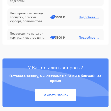
подсветки
Батарея
Неисправность тачпада:
Сеть и интернет
пропуски, прыжки
3000 ₽
Подробнее →
курсора, полный отказ
Система охлаждения
Повреждение петель и
корпуса: люфт, трещины,
3500 ₽
Подробнее →
деформация
Проблемы аккумулятора:
быстрая разрядка,
2500 ₽
Подробнее →
невозможность зарядки,
вздутие
У Вас остались вопросы?
Оставьте заявку, мы свяжемся с Вами в ближайшее
Неисправность зарядного
время
устройства или разъёма
2000 ₽
Подробнее →
питания
Заказать звонок
Перегрев из‑за пыли,
износа термопасты или
2500 ₽
Подробнее →
неисправности кулера