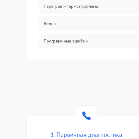
Перегрев и термопроблемы
Видео
Программные ошибки
Интерфейсные и коммуникационные
проблемы
Питание
Электропитание
ПО
Электронные компоненты
1. Первичная диагностика