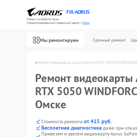
FIX-AORUS
Ремонт устройств Aorus
Специализированный cервисный центр г.
Омск
Мы ремонтируем
Срочный ремонт
Це
окарт Aorus в Омске
Ремонт видеокарты Aorus GeForce RTX 5050 WINDFORCE
Ремонт видеокарты 
Ремонт материнских плат Aorus
RTX 5050 WINDFORC
Омске
от 415 руб.
Стоимость ремонта
Бесплатная диагностика
даже при отказ
Привезем и увезем видеокарту Aorus GeFo