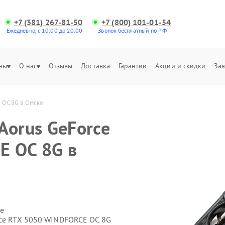
+7 (381) 267-81-50
+7 (800) 101-01-54
Ежедневно, с 10:00 до 20:00
Звонок бесплатный по РФ
ны
О нас
Отзывы
Доставка
Гарантии
Акции и скидки
Зая
 OC 8G в Омске
Aorus GeForce
E OC 8G в
е
rce RTX 5050 WINDFORCE OC 8G