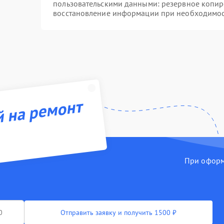
пользовательскими данными: резервное копир
восстановление информации при необходимо
й на ремонт
При оформл
Отправить заявку и получить 1500 ₽