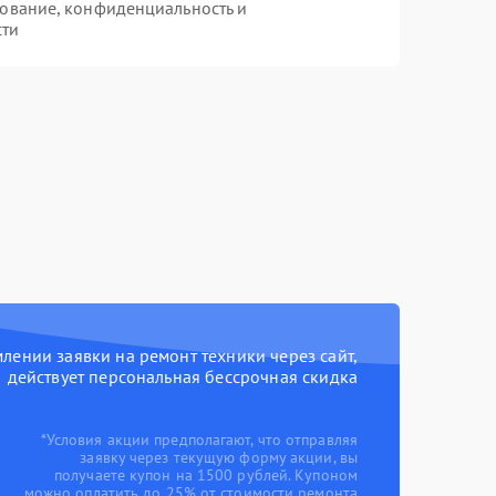
ование, конфиденциальность и
сти
ении заявки на ремонт техники через сайт,
действует персональная бессрочная скидка
*Условия акции предполагают, что отправляя
заявку через текущую форму акции, вы
получаете купон на 1500 рублей. Купоном
можно оплатить до 25% от стоимости ремонта