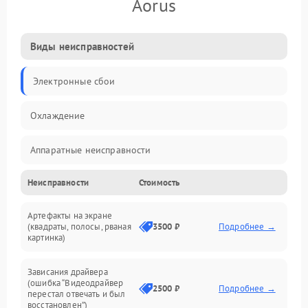
Aorus
Виды неисправностей
Электронные сбои
Охлаждение
Аппаратные неисправности
Неисправности
Стоимость
Перегрев и термопроблемы
Артефакты на экране
Видео
(квадраты, полосы, рваная
3500 ₽
Подробнее →
картинка)
Программные ошибки
Зависания драйвера
(ошибка “Видеодрайвер
Интерфейсные и коммуникационные проблемы
2500 ₽
Подробнее →
перестал отвечать и был
восстановлен”)