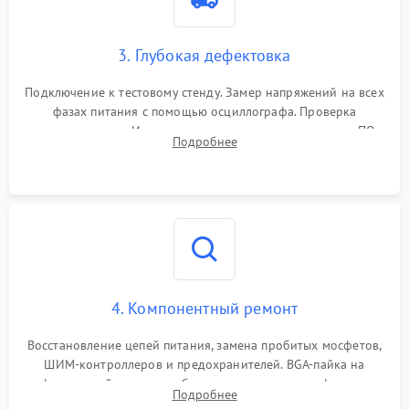
3. Глубокая дефектовка
Подключение к тестовому стенду. Замер напряжений на всех
фазах питания с помощью осциллографа. Проверка
инициализации. Использование специализированного ПО
Подробнее
MATS
4. Компонентный ремонт
Восстановление цепей питания, замена пробитых мосфетов,
ШИМ-контроллеров и предохранителей. BGA-пайка на
инфракрасной станции реболлинг или замена графического
Подробнее
чипа и дефектной памяти GDDR. Прошивка BIOS