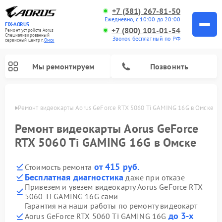
+7 (381) 267-81-50
Ежедневно, с 10:00 до 20:00
FIX-AORUS
+7 (800) 101-01-54
Ремонт устройств Aorus
Специализированный
Звонок бесплатный по РФ
cервисный центр г.
Омск
Мы ремонтируем
Позвонить
Омске
Ремонт видеокарты Aorus GeForce RTX 5060 Ti GAMING 16G в Омске
Ремонт видеокарты Aorus GeForce
RTX 5060 Ti GAMING 16G в Омске
от 415 руб.
Стоимость ремонта
Бесплатная диагностика
даже при отказе
Привезем и увезем видеокарту Aorus GeForce RTX
5060 Ti GAMING 16G сами
Гарантия на наши работы по ремонту видеокарт
до 3-х
Aorus GeForce RTX 5060 Ti GAMING 16G