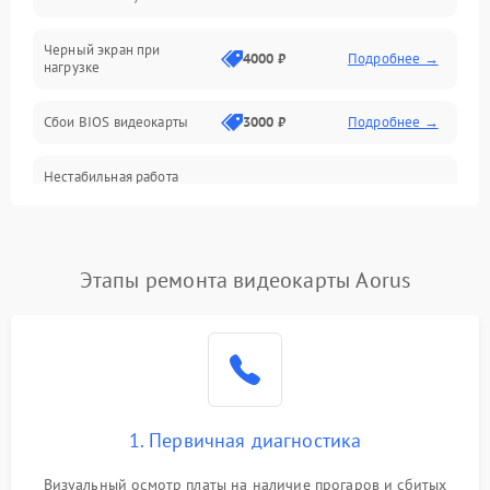
Питание
Черный экран при
4000 ₽
Подробнее →
нагрузке
Электропитание
Сбои BIOS видеокарты
3000 ₽
Подробнее →
ПО
Нестабильная работа
Электронные компоненты
после обновления
2000 ₽
Подробнее →
драйверов
Интерфейсы
Этапы ремонта видеокарты Aorus
Общие поломки
Система охлаждения
Экран (дисплей)
1. Первичная диагностика
Программные сбои
Визуальный осмотр платы на наличие прогаров и сбитых