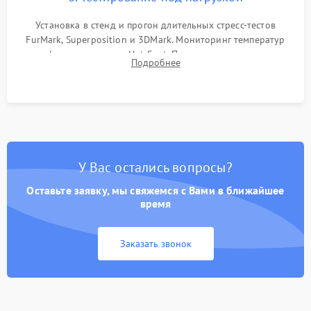
Установка в стенд и прогон длительных стресс-тестов
FurMark, Superposition и 3DMark. Мониторинг температур
графического чипа и Hot Spot. Проверка на отсутствие
Подробнее
артефактов изображения, вылетов драйвера и зависаний.
У Вас остались вопросы?
Оставьте заявку, мы свяжемся с Вами в ближайшее
время
Заказать звонок