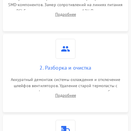
SMD-компонентов. Замер сопротивлений на линиях питания
Механические повреждения
PCI-E и дополнительных разъемах 12V. Проверка на
Подробнее
короткое замыкание основных дросселей питания GPU и
Режим работы
памяти.
ПО/Микропрограмма
2. Разборка и очистка
Аккуратный демонтаж системы охлаждения и отключение
шлейфов вентиляторов. Удаление старой термопасты с
кристалла графического чипа и термопрокладок с банок
Подробнее
памяти и зоны VRM. Очистка платы от пыли и окислов.