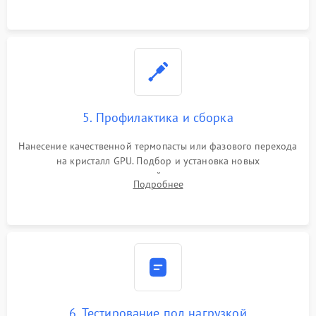
программатором.
5. Профилактика и сборка
Нанесение качественной термопасты или фазового перехода
на кристалл GPU. Подбор и установка новых
термопрокладок правильной толщины на память и цепи
Подробнее
питания. Монтаж радиатора и бэкплейта, подключение и
проверка кулеров.
6. Тестирование под нагрузкой