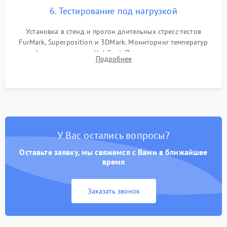
6. Тестирование под нагрузкой
Установка в стенд и прогон длительных стресс-тестов
FurMark, Superposition и 3DMark. Мониторинг температур
графического чипа и Hot Spot. Проверка на отсутствие
Подробнее
артефактов изображения, вылетов драйвера и зависаний.
У Вас остались вопросы?
Оставьте заявку, мы свяжемся с Вами в ближайшее
время
Заказать звонок