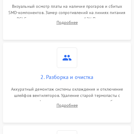
Визуальный осмотр платы на наличие прогаров и сбитых
SMD-компонентов. Замер сопротивлений на линиях питания
Механические повреждения
PCI-E и дополнительных разъемах 12V. Проверка на
Подробнее
короткое замыкание основных дросселей питания GPU и
Режим работы
памяти.
ПО/Микропрограмма
2. Разборка и очистка
Аккуратный демонтаж системы охлаждения и отключение
шлейфов вентиляторов. Удаление старой термопасты с
кристалла графического чипа и термопрокладок с банок
Подробнее
памяти и зоны VRM. Очистка платы от пыли и окислов.