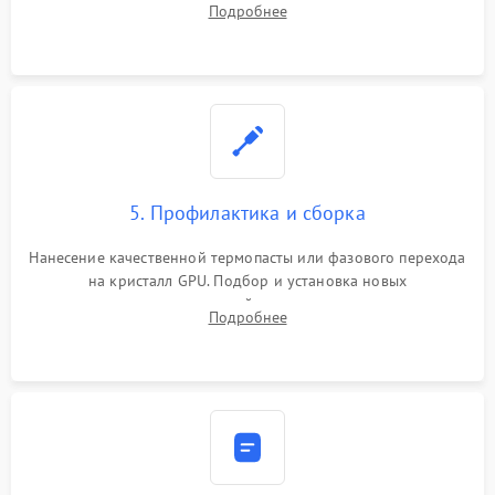
Подробнее
чипа и дефектной памяти GDDR. Прошивка BIOS
программатором.
5. Профилактика и сборка
Нанесение качественной термопасты или фазового перехода
на кристалл GPU. Подбор и установка новых
термопрокладок правильной толщины на память и цепи
Подробнее
питания. Монтаж радиатора и бэкплейта, подключение и
проверка кулеров.