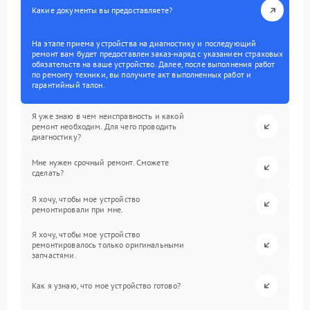
Какие документы вы предоставляете?
На этапе приема устройства на диагностику и последующий
ремонт вам будет предоставлен заказ-наряд с указанием страховых
обязательств на ваше устройство. Далее, после выполнения работ
по ремонту техники, вы получите акт выполненных работ и
гарантийный талон.
Я уже знаю в чем неисправность и какой
ремонт необходим. Для чего проводить
диагностику?
Мне нужен срочный ремонт. Сможете
сделать?
Я хочу, чтобы мое устройство
ремонтировали при мне.
Я хочу, чтобы мое устройство
ремонтировалось только оригинальными
запчастями.
Как я узнаю, что мое устройство готово?