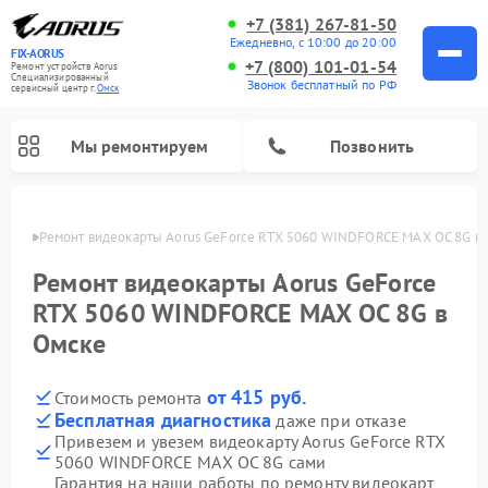
+7 (381) 267-81-50
Ежедневно, с 10:00 до 20:00
FIX-AORUS
+7 (800) 101-01-54
Ремонт устройств Aorus
Специализированный
Звонок бесплатный по РФ
cервисный центр г.
Омск
Мы ремонтируем
Позвонить
Омске
Ремонт видеокарты Aorus GeForce RTX 5060 WINDFORCE MAX OC 8G в
Ремонт видеокарты Aorus GeForce
RTX 5060 WINDFORCE MAX OC 8G в
Омске
от 415 руб.
Стоимость ремонта
Бесплатная диагностика
даже при отказе
Привезем и увезем видеокарту Aorus GeForce RTX
5060 WINDFORCE MAX OC 8G сами
Гарантия на наши работы по ремонту видеокарт