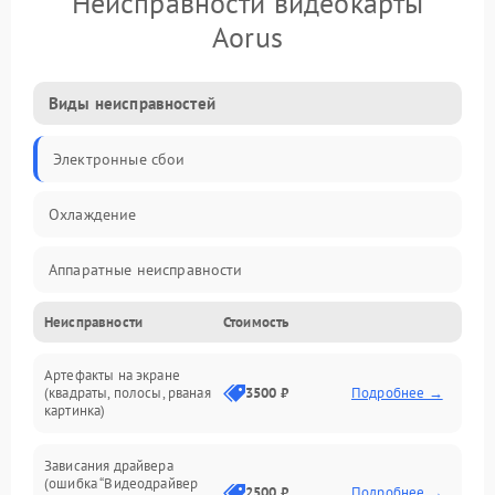
Неисправности видеокарты
Aorus
Виды неисправностей
Электронные сбои
Охлаждение
Аппаратные неисправности
Неисправности
Стоимость
Перегрев и термопроблемы
Артефакты на экране
Видео
(квадраты, полосы, рваная
3500 ₽
Подробнее →
картинка)
Программные ошибки
Зависания драйвера
(ошибка “Видеодрайвер
Интерфейсные и коммуникационные проблемы
2500 ₽
Подробнее →