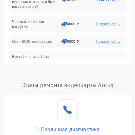
перестал отвечать и был
восстановлен”)
Питание
Черный экран при
4000 ₽
Подробнее →
нагрузке
Электропитание
Сбои BIOS видеокарты
3000 ₽
Подробнее →
ПО
Нестабильная работа
Электронные компоненты
после обновления
2000 ₽
Подробнее →
драйверов
Интерфейсы
Этапы ремонта видеокарты Aorus
Общие поломки
Система охлаждения
Экран (дисплей)
1. Первичная диагностика
Программные сбои