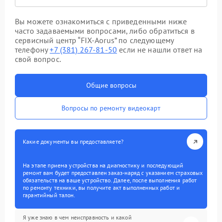
Вы можете ознакомиться с приведенными ниже
часто задаваемыми вопросами, либо обратиться в
сервисный центр “FIX-Aorus” по следующему
телефону
+7 (381) 267-81-50
если не нашли ответ на
свой вопрос.
Общие вопросы
Вопросы по ремонту видеокарт
Какие документы вы предоставляете?
На этапе приема устройства на диагностику и последующий
ремонт вам будет предоставлен заказ-наряд с указанием страховых
обязательств на ваше устройство. Далее, после выполнения работ
по ремонту техники, вы получите акт выполненных работ и
гарантийный талон.
Я уже знаю в чем неисправность и какой