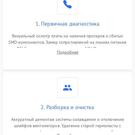
1. Первичная диагностика
Визуальный осмотр платы на наличие прогаров и сбитых
SMD-компонентов. Замер сопротивлений на линиях питания
PCI-E и дополнительных разъемах 12V. Проверка на
Подробнее
короткое замыкание основных дросселей питания GPU и
памяти.
2. Разборка и очистка
Аккуратный демонтаж системы охлаждения и отключение
шлейфов вентиляторов. Удаление старой термопасты с
кристалла графического чипа и термопрокладок с банок