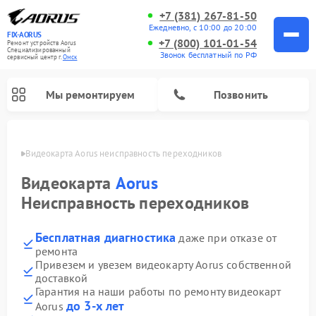
+7 (381) 267-81-50
Ежедневно, с 10:00 до 20:00
FIX-AORUS
+7 (800) 101-01-54
Ремонт устройств Aorus
Специализированный
Звонок бесплатный по РФ
cервисный центр г.
Омск
Мы ремонтируем
Позвонить
Омске
Видеокарта Aorus неисправность переходников
Видеокарта
Aorus
Неисправность переходников
Бесплатная диагностика
даже при отказе от
ремонта
Привезем и увезем видеокарту Aorus собственной
доставкой
Гарантия на наши работы по ремонту видеокарт
до 3-х лет
Aorus