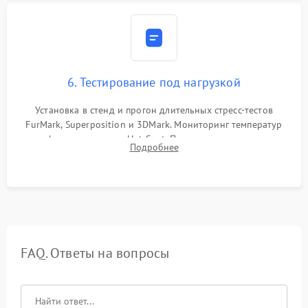
6. Тестирование под нагрузкой
Установка в стенд и прогон длительных стресс-тестов
FurMark, Superposition и 3DMark. Мониторинг температур
графического чипа и Hot Spot. Проверка на отсутствие
Подробнее
артефактов изображения, вылетов драйвера и зависаний.
FAQ. Ответы на вопросы