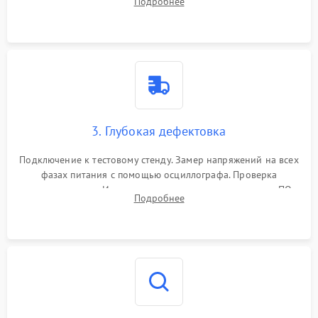
Подробнее
памяти и зоны VRM. Очистка платы от пыли и окислов.
3. Глубокая дефектовка
Подключение к тестовому стенду. Замер напряжений на всех
фазах питания с помощью осциллографа. Проверка
инициализации. Использование специализированного ПО
Подробнее
MATS