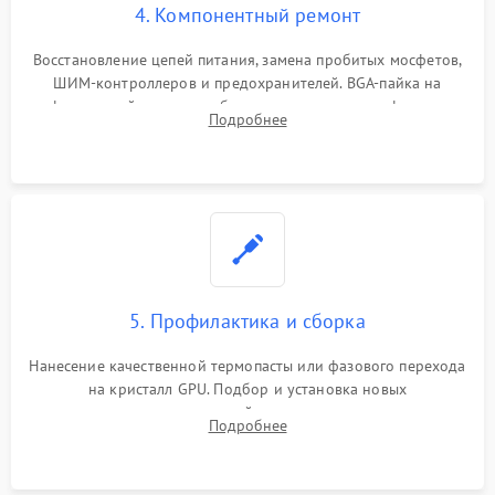
4. Компонентный ремонт
Восстановление цепей питания, замена пробитых мосфетов,
ШИМ-контроллеров и предохранителей. BGA-пайка на
инфракрасной станции реболлинг или замена графического
Подробнее
чипа и дефектной памяти GDDR. Прошивка BIOS
программатором.
5. Профилактика и сборка
Нанесение качественной термопасты или фазового перехода
на кристалл GPU. Подбор и установка новых
термопрокладок правильной толщины на память и цепи
Подробнее
питания. Монтаж радиатора и бэкплейта, подключение и
проверка кулеров.