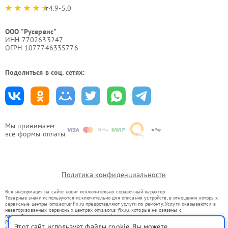
4.9-5.0
ООО "Русервис"
ИНН 7702633247
ОГРН 1077746335776
Поделиться в соц. сетях:
Мы принимаем
все формы оплаты
Политика конфиденциальности
Вся информация на сайте носит исключительно справочный характер.
Товарные знаки используются исключительно для описания устройств, в отношении которых
сервисные центры oms.aorus-fix.ru предоставляют услуги по ремонту. Услуги оказываются в
неавторизованных сервисных центрах oms.aorus-fix.ru, которые не связаны с
правообладателями товарных знаков или их официальными представителями.
Ремонт осуществляется для устройств, уже введенных в гражданский оборот в соответствии
Этот сайт использует файлы cookie. Вы можете