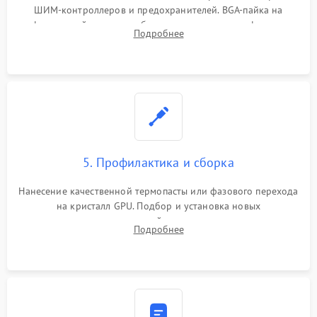
ШИМ-контроллеров и предохранителей. BGA-пайка на
инфракрасной станции реболлинг или замена графического
Подробнее
чипа и дефектной памяти GDDR. Прошивка BIOS
программатором.
5. Профилактика и сборка
Нанесение качественной термопасты или фазового перехода
на кристалл GPU. Подбор и установка новых
термопрокладок правильной толщины на память и цепи
Подробнее
питания. Монтаж радиатора и бэкплейта, подключение и
проверка кулеров.