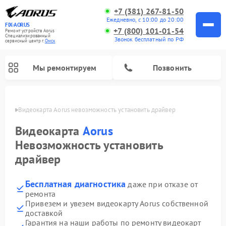
+7 (381) 267-81-50
Ежедневно, с 10:00 до 20:00
FIX-AORUS
+7 (800) 101-01-54
Ремонт устройств Aorus
Специализированный
Звонок бесплатный по РФ
cервисный центр г.
Омск
Мы ремонтируем
Позвонить
Омске
Видеокарта Aorus невозможность установить драйвер
Видеокарта
Aorus
Невозможность установить
драйвер
Бесплатная диагностика
даже при отказе от
ремонта
Привезем и увезем видеокарту Aorus собственной
доставкой
Гарантия на наши работы по ремонту видеокарт