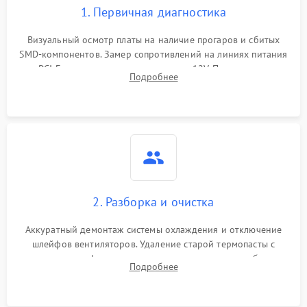
1. Первичная диагностика
Визуальный осмотр платы на наличие прогаров и сбитых
SMD-компонентов. Замер сопротивлений на линиях питания
PCI-E и дополнительных разъемах 12V. Проверка на
Подробнее
короткое замыкание основных дросселей питания GPU и
памяти.
2. Разборка и очистка
Аккуратный демонтаж системы охлаждения и отключение
шлейфов вентиляторов. Удаление старой термопасты с
кристалла графического чипа и термопрокладок с банок
Подробнее
памяти и зоны VRM. Очистка платы от пыли и окислов.