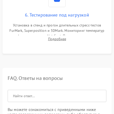
6. Тестирование под нагрузкой
Установка в стенд и прогон длительных стресс-тестов
FurMark, Superposition и 3DMark. Мониторинг температур
графического чипа и Hot Spot. Проверка на отсутствие
Подробнее
артефактов изображения, вылетов драйвера и зависаний.
FAQ. Ответы на вопросы
Вы можете ознакомиться с приведенными ниже