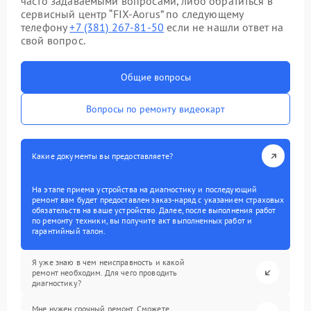
часто задаваемыми вопросами, либо обратиться в
сервисный центр “FIX-Aorus” по следующему
телефону
+7 (381) 267-81-50
если не нашли ответ на
свой вопрос.
Общие вопросы
Вопросы по ремонту видеокарт
Какие документы вы предоставляете?
На этапе приема устройства на диагностику и последующий
ремонт вам будет предоставлен заказ-наряд с указанием страховых
обязательств на ваше устройство. Далее, после выполнения работ
по ремонту техники, вы получите акт выполненных работ и
гарантийный талон.
Я уже знаю в чем неисправность и какой
ремонт необходим. Для чего проводить
диагностику?
Мне нужен срочный ремонт. Сможете