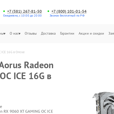
+7 (381) 267-81-50
+7 (800) 101-01-54
Ежедневно, с 10:00 до 20:00
Звонок бесплатный по РФ
ны
О нас
Отзывы
Доставка
Гарантии
Акции и скидки
Зая
 ICE 16G в Омске
Aorus Radeon
OC ICE 16G в
е
on RX 9060 XT GAMING OC ICE