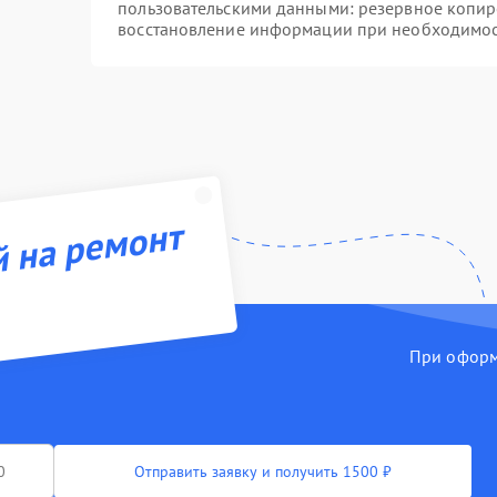
пользовательскими данными: резервное копир
восстановление информации при необходимо
й на ремонт
При оформл
Отправить заявку и получить 1500 ₽