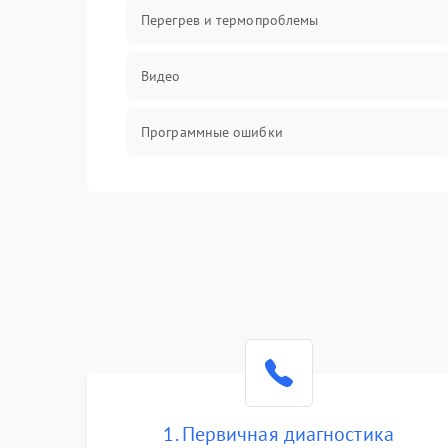
Перегрев и термопроблемы
Видео
Программные ошибки
Интерфейсные и коммуникационные
проблемы
Питание
Электропитание
ПО
Электронные компоненты
1. Первичная диагностика