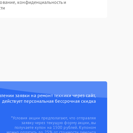
ование, конфиденциальность и
сти
ении заявки на ремонт техники через сайт,
действует персональная бессрочная скидка
*Условия акции предполагают, что отправляя
заявку через текущую форму акции, вы
получаете купон на 1500 рублей. Купоном
можно оплатить до 25% от стоимости ремонта