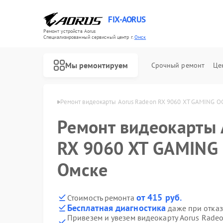
FIX-AORUS
Ремонт устройств Aorus
Специализированный cервисный центр г.
Омск
Мы ремонтируем
Срочный ремонт
Це
окарт Aorus в Омске
Ремонт видеокарты Aorus Radeon RX 9060 XT GAMING OC
Ремонт видеокарты 
Ремонт материнских плат Aorus
RX 9060 XT GAMING 
Омске
от 415 руб.
Стоимость ремонта
Бесплатная диагностика
даже при отказ
Привезем и увезем видеокарту Aorus Rade