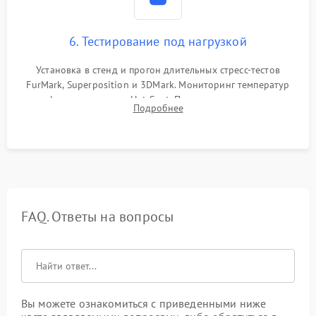
6. Тестирование под нагрузкой
Установка в стенд и прогон длительных стресс-тестов
FurMark, Superposition и 3DMark. Мониторинг температур
графического чипа и Hot Spot. Проверка на отсутствие
Подробнее
артефактов изображения, вылетов драйвера и зависаний.
FAQ. Ответы на вопросы
Вы можете ознакомиться с приведенными ниже