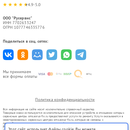
4.9-5.0
ООО "Русервис"
ИНН 7702633247
ОГРН 1077746335776
Поделиться в соц. сетях:
Мы принимаем
все формы оплаты
Политика конфиденциальности
Вся информация на сайте носит исключительно справочный характер.
Товарные знаки используются исключительно для описания устройств, в отношении которых
сервисные центры oms.aorus-fix.ru предоставляют услуги по ремонту. Услуги оказываются в
неавторизованных сервисных центрах oms.aorus-fix.ru, которые не связаны с
правообладателями товарных знаков или их официальными представителями.
Ремонт осуществляется для устройств, уже введенных в гражданский оборот в соответствии
Этот сайт использует файлы cookie. Вы можете