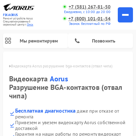
+7 (381) 267-81-50
Ежедневно, с 10:00 до 20:00
FIX-AORUS
+7 (800) 101-01-54
Ремонт устройств Aorus
Специализированный
Звонок бесплатный по РФ
cервисный центр г.
Омск
Мы ремонтируем
Позвонить
Омске
Видеокарта Aorus разрушение bga‑контактов (отвал чипа)
Видеокарта
Aorus
Разрушение BGA‑контактов (отвал
чипа)
Бесплатная диагностика
даже при отказе от
ремонта
Привезем и увезем видеокарту Aorus собственной
доставкой
Гарантия на наши работы по ремонту видеокарт