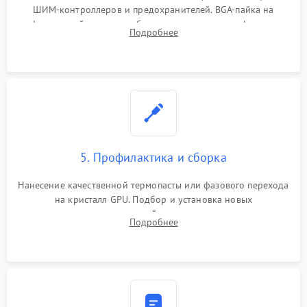
ШИМ-контроллеров и предохранителей. BGA-пайка на
инфракрасной станции реболлинг или замена графического
Подробнее
чипа и дефектной памяти GDDR. Прошивка BIOS
программатором.
5. Профилактика и сборка
Нанесение качественной термопасты или фазового перехода
на кристалл GPU. Подбор и установка новых
термопрокладок правильной толщины на память и цепи
Подробнее
питания. Монтаж радиатора и бэкплейта, подключение и
проверка кулеров.