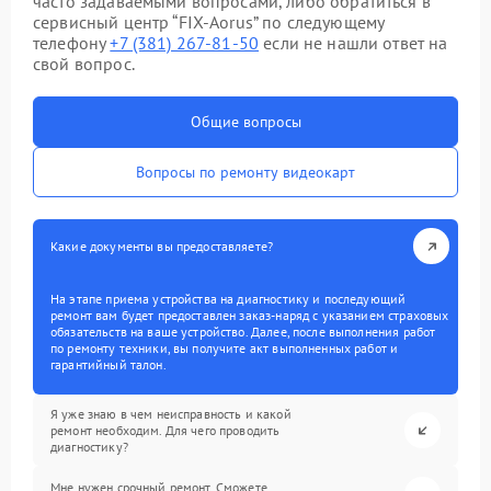
часто задаваемыми вопросами, либо обратиться в
сервисный центр “FIX-Aorus” по следующему
телефону
+7 (381) 267-81-50
если не нашли ответ на
свой вопрос.
Общие вопросы
Вопросы по ремонту видеокарт
Какие документы вы предоставляете?
На этапе приема устройства на диагностику и последующий
ремонт вам будет предоставлен заказ-наряд с указанием страховых
обязательств на ваше устройство. Далее, после выполнения работ
по ремонту техники, вы получите акт выполненных работ и
гарантийный талон.
Я уже знаю в чем неисправность и какой
ремонт необходим. Для чего проводить
диагностику?
Мне нужен срочный ремонт. Сможете