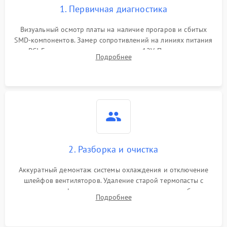
1. Первичная диагностика
Визуальный осмотр платы на наличие прогаров и сбитых
SMD-компонентов. Замер сопротивлений на линиях питания
PCI-E и дополнительных разъемах 12V. Проверка на
Подробнее
короткое замыкание основных дросселей питания GPU и
памяти.
2. Разборка и очистка
Аккуратный демонтаж системы охлаждения и отключение
шлейфов вентиляторов. Удаление старой термопасты с
кристалла графического чипа и термопрокладок с банок
Подробнее
памяти и зоны VRM. Очистка платы от пыли и окислов.