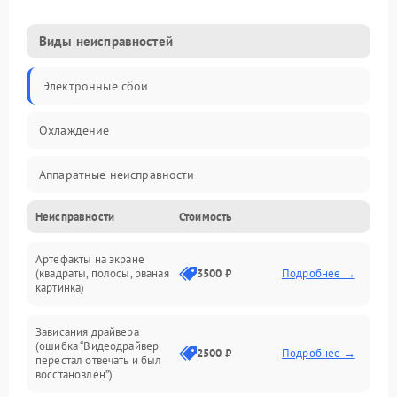
Виды неисправностей
Электронные сбои
Охлаждение
Аппаратные неисправности
Неисправности
Стоимость
Перегрев и термопроблемы
Артефакты на экране
Видео
(квадраты, полосы, рваная
3500 ₽
Подробнее →
картинка)
Программные ошибки
Зависания драйвера
(ошибка “Видеодрайвер
Интерфейсные и коммуникационные проблемы
2500 ₽
Подробнее →
перестал отвечать и был
восстановлен”)
Питание