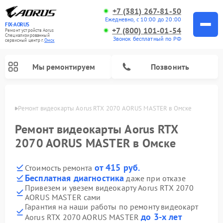
+7 (381) 267-81-50
Ежедневно, с 10:00 до 20:00
FIX-AORUS
+7 (800) 101-01-54
Ремонт устройств Aorus
Специализированный
Звонок бесплатный по РФ
cервисный центр г.
Омск
Мы ремонтируем
Позвонить
Омске
Ремонт видеокарты Aorus RTX 2070 AORUS MASTER в Омске
Ремонт видеокарты Aorus RTX
2070 AORUS MASTER в Омске
от 415 руб.
Стоимость ремонта
Бесплатная диагностика
даже при отказе
Привезем и увезем видеокарту Aorus RTX 2070
AORUS MASTER сами
Гарантия на наши работы по ремонту видеокарт
до 3-х лет
Aorus RTX 2070 AORUS MASTER