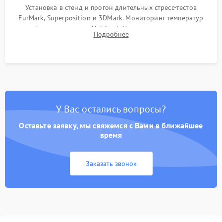
Установка в стенд и прогон длительных стресс-тестов
FurMark, Superposition и 3DMark. Мониторинг температур
графического чипа и Hot Spot. Проверка на отсутствие
Подробнее
артефактов изображения, вылетов драйвера и зависаний.
У Вас остались вопросы?
Оставьте заявку, мы свяжемся с Вами в ближайшее
время
Заказать звонок