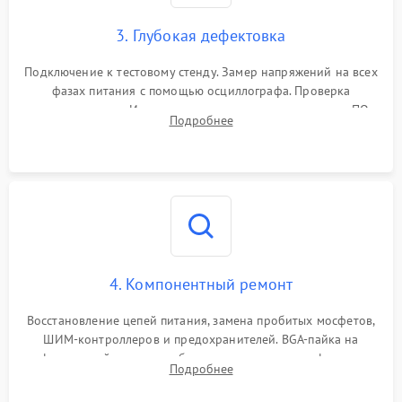
3. Глубокая дефектовка
Подключение к тестовому стенду. Замер напряжений на всех
фазах питания с помощью осциллографа. Проверка
инициализации. Использование специализированного ПО
Подробнее
MATS
4. Компонентный ремонт
Восстановление цепей питания, замена пробитых мосфетов,
ШИМ-контроллеров и предохранителей. BGA-пайка на
инфракрасной станции реболлинг или замена графического
Подробнее
чипа и дефектной памяти GDDR. Прошивка BIOS
программатором.