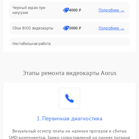
Черный экран при
4000 ₽
Подробнее →
нагрузке
Электропитание
Сбои BIOS видеокарты
3000 ₽
Подробнее →
ПО
Нестабильная работа
Электронные компоненты
после обновления
2000 ₽
Подробнее →
драйверов
Интерфейсы
Этапы ремонта видеокарты Aorus
Общие поломки
Система охлаждения
Экран (дисплей)
1. Первичная диагностика
Программные сбои
Визуальный осмотр платы на наличие прогаров и сбитых
SMD-компонентов. Замер сопротивлений на линиях питания