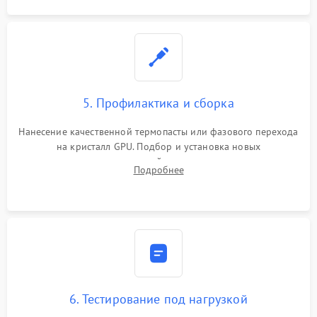
5. Профилактика и сборка
Нанесение качественной термопасты или фазового перехода
на кристалл GPU. Подбор и установка новых
термопрокладок правильной толщины на память и цепи
Подробнее
питания. Монтаж радиатора и бэкплейта, подключение и
проверка кулеров.
6. Тестирование под нагрузкой