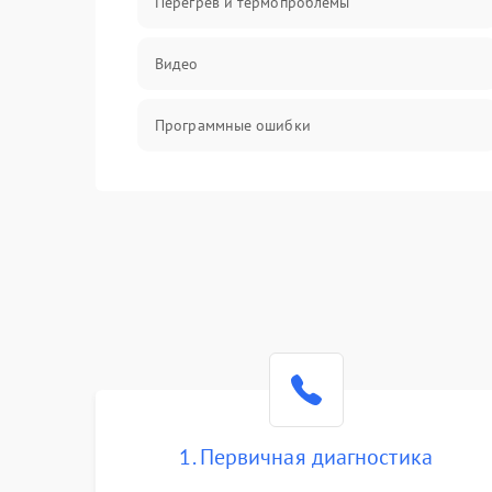
Перегрев и термопроблемы
Видео
Программные ошибки
Интерфейсные и коммуникационные
проблемы
Питание
Электропитание
ПО
Электронные компоненты
1. Первичная диагностика