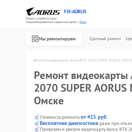
FIX-AORUS
Ремонт устройств Aorus
Специализированный cервисный центр г.
Омск
Мы ремонтируем
Срочный ремонт
Це
окарт Aorus в Омске
Ремонт видеокарты Aorus RTX 2070 SUPER AORUS MAST
Ремонт видеокарты 
Ремонт материнских плат Aorus
2070 SUPER AORUS 
Омске
от 415 руб.
Стоимость ремонта
Бесплатная диагностика
даже при отказ
Привезем и увезем видеокарту Aorus RTX