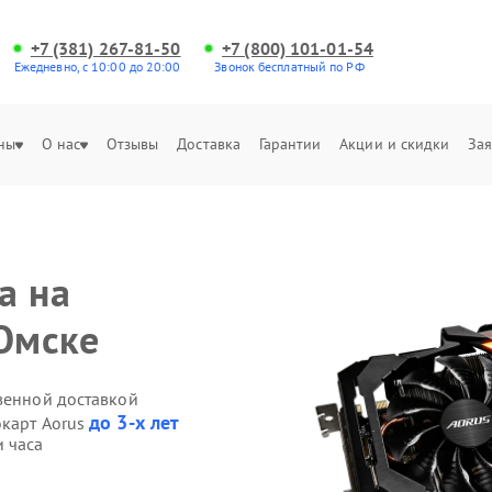
+7 (381) 267-81-50
+7 (800) 101-01-54
Ежедневно, с 10:00 до 20:00
Звонок бесплатный по РФ
ны
О нас
Отзывы
Доставка
Гарантии
Акции и скидки
Зая
а на
 Омске
твенной доставкой
до 3-х лет
окарт Aorus
и часа