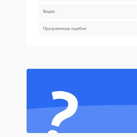
Видео
Программные ошибки
Интерфейсные и коммуникационные
проблемы
Питание
?
Электропитание
ПО
Электронные компоненты
Интерфейсы