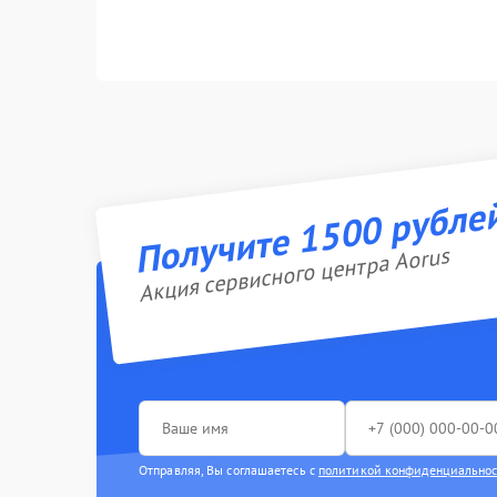
Получите 1500 рубле
Акция сервисного центра Aorus
Отправляя, Вы соглашаетесь с
политикой конфиденциально