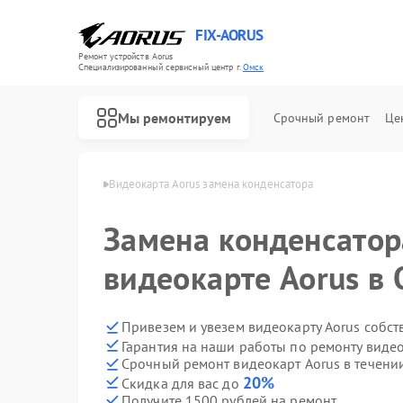
FIX-AORUS
Ремонт устройств Aorus
Специализированный cервисный центр г.
Омск
Мы ремонтируем
Срочный ремонт
Це
окарт Aorus в Омске
Видеокарта Aorus замена конденсатора
Замена конденсатор
Ремонт материнских плат Aorus
видеокарте Aorus в
Привезем и увезем видеокарту Aorus собс
Гарантия на наши работы по ремонту виде
Срочный ремонт видеокарт Aorus в течени
20%
Скидка для вас до
Получите 1500 рублей на ремонт