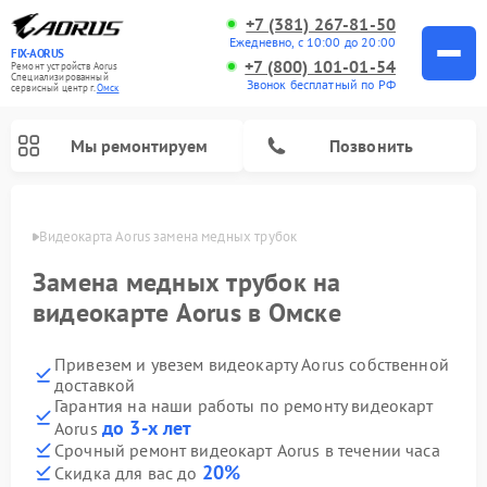
+7 (381) 267-81-50
Ежедневно, с 10:00 до 20:00
FIX-AORUS
+7 (800) 101-01-54
Ремонт устройств Aorus
Специализированный
Звонок бесплатный по РФ
cервисный центр г.
Омск
Мы ремонтируем
Позвонить
Омске
Видеокарта Aorus замена медных трубок
Замена медных трубок на
видеокарте Aorus в Омске
Привезем и увезем видеокарту Aorus собственной
доставкой
Гарантия на наши работы по ремонту видеокарт
до 3-х лет
Aorus
Срочный ремонт видеокарт Aorus в течении часа
20%
Скидка для вас до