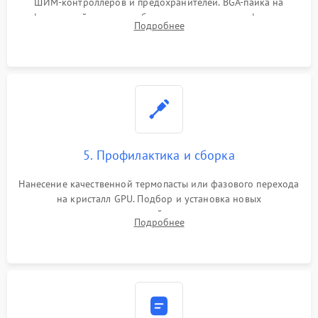
ШИМ-контроллеров и предохранителей. BGA-пайка на
инфракрасной станции реболлинг или замена графического
Подробнее
чипа и дефектной памяти GDDR. Прошивка BIOS
программатором.
5. Профилактика и сборка
Нанесение качественной термопасты или фазового перехода
на кристалл GPU. Подбор и установка новых
термопрокладок правильной толщины на память и цепи
Подробнее
питания. Монтаж радиатора и бэкплейта, подключение и
проверка кулеров.