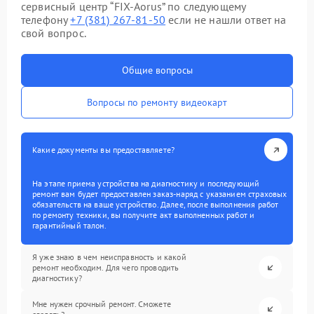
сервисный центр “FIX-Aorus” по следующему
телефону
+7 (381) 267-81-50
если не нашли ответ на
свой вопрос.
Общие вопросы
Вопросы по ремонту видеокарт
Какие документы вы предоставляете?
На этапе приема устройства на диагностику и последующий
ремонт вам будет предоставлен заказ-наряд с указанием страховых
обязательств на ваше устройство. Далее, после выполнения работ
по ремонту техники, вы получите акт выполненных работ и
гарантийный талон.
Я уже знаю в чем неисправность и какой
ремонт необходим. Для чего проводить
диагностику?
Мне нужен срочный ремонт. Сможете