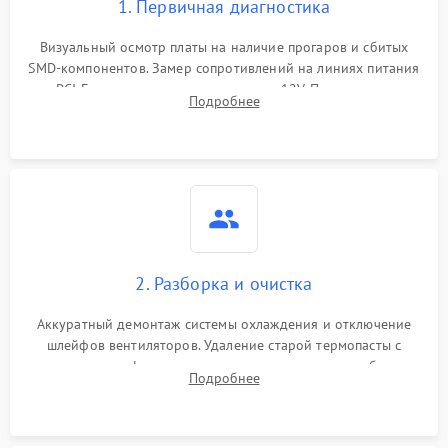
1. Первичная диагностика
Визуальный осмотр платы на наличие прогаров и сбитых
SMD-компонентов. Замер сопротивлений на линиях питания
PCI-E и дополнительных разъемах 12V. Проверка на
Подробнее
короткое замыкание основных дросселей питания GPU и
памяти.
2. Разборка и очистка
Аккуратный демонтаж системы охлаждения и отключение
шлейфов вентиляторов. Удаление старой термопасты с
кристалла графического чипа и термопрокладок с банок
Подробнее
памяти и зоны VRM. Очистка платы от пыли и окислов.