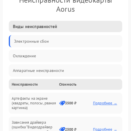
Aorus
Виды неисправностей
Электронные сбои
Охлаждение
Аппаратные неисправности
Неисправности
Стоимость
Перегрев и термопроблемы
Артефакты на экране
Видео
(квадраты, полосы, рваная
3500 ₽
Подробнее →
картинка)
Программные ошибки
Зависания драйвера
(ошибка “Видеодрайвер
Интерфейсные и коммуникационные проблемы
2500 ₽
Подробнее →