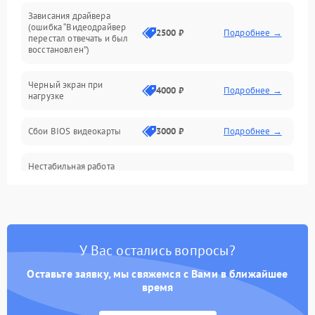
Зависания драйвера
(ошибка “Видеодрайвер
Интерфейсные и коммуникационные проблемы
2500 ₽
Подробнее →
перестал отвечать и был
восстановлен”)
Питание
Черный экран при
4000 ₽
Подробнее →
нагрузке
Электропитание
Сбои BIOS видеокарты
3000 ₽
Подробнее →
ПО
Нестабильная работа
Электронные компоненты
после обновления
2000 ₽
Подробнее →
драйверов
Интерфейсы
Общие поломки
У Вас остались вопросы?
Оставьте заявку, мы свяжемся с Вами в ближайшее
Система охлаждения
время
Экран (дисплей)