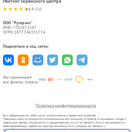
Рейтинг сервисного центра
4.9-5.0
ООО "Русервис"
ИНН 7702633247
ОГРН 1077746335776
Поделиться в соц. сетях:
Мы принимаем
все формы оплаты
Политика конфиденциальности
Вся информация на сайте носит исключительно справочный характер.
Товарные знаки используются исключительно для описания устройств, в отношении которых
сервисные центры oms.aorus-fix.ru предоставляют услуги по ремонту. Услуги оказываются в
неавторизованных сервисных центрах oms.aorus-fix.ru, которые не связаны с
правообладателями товарных знаков или их официальными представителями.