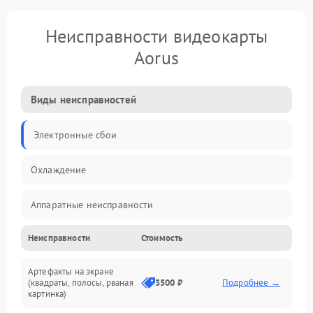
Неисправности видеокарты
Aorus
Виды неисправностей
Электронные сбои
Охлаждение
Аппаратные неисправности
Неисправности
Стоимость
Перегрев и термопроблемы
Артефакты на экране
Видео
(квадраты, полосы, рваная
3500 ₽
Подробнее →
картинка)
Программные ошибки