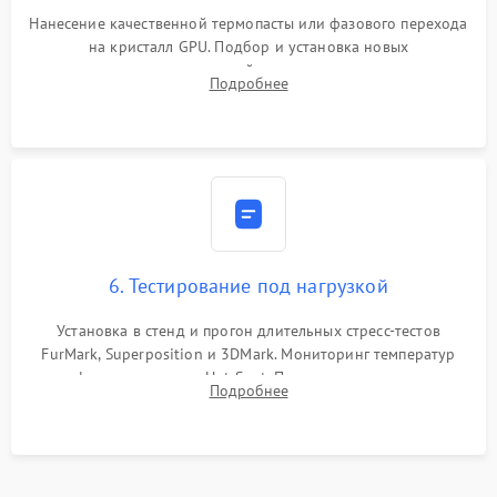
Нанесение качественной термопасты или фазового перехода
на кристалл GPU. Подбор и установка новых
термопрокладок правильной толщины на память и цепи
Подробнее
питания. Монтаж радиатора и бэкплейта, подключение и
проверка кулеров.
6. Тестирование под нагрузкой
Установка в стенд и прогон длительных стресс-тестов
FurMark, Superposition и 3DMark. Мониторинг температур
графического чипа и Hot Spot. Проверка на отсутствие
Подробнее
артефактов изображения, вылетов драйвера и зависаний.