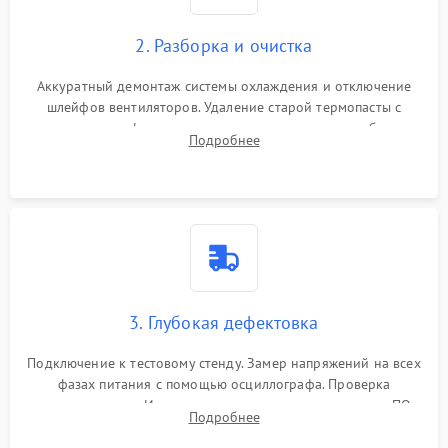
2. Разборка и очистка
Аккуратный демонтаж системы охлаждения и отключение
шлейфов вентиляторов. Удаление старой термопасты с
кристалла графического чипа и термопрокладок с банок
Подробнее
памяти и зоны VRM. Очистка платы от пыли и окислов.
3. Глубокая дефектовка
Подключение к тестовому стенду. Замер напряжений на всех
фазах питания с помощью осциллографа. Проверка
инициализации. Использование специализированного ПО
Подробнее
MATS