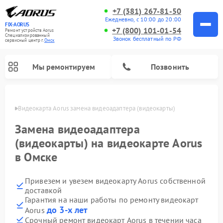
+7 (381) 267-81-50
Ежедневно, с 10:00 до 20:00
FIX-AORUS
+7 (800) 101-01-54
Ремонт устройств Aorus
Специализированный
Звонок бесплатный по РФ
cервисный центр г.
Омск
Мы ремонтируем
Позвонить
Омске
Видеокарта Aorus замена видеоадаптера (видеокарты)
Замена видеоадаптера
(видеокарты) на видеокарте Aorus
в Омске
Привезем и увезем видеокарту Aorus собственной
доставкой
Гарантия на наши работы по ремонту видеокарт
до 3-х лет
Aorus
Срочный ремонт видеокарт Aorus в течении часа