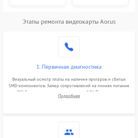
Этапы ремонта видеокарты Aorus
1. Первичная диагностика
Визуальный осмотр платы на наличие прогаров и сбитых
SMD-компонентов. Замер сопротивлений на линиях питания
PCI-E и дополнительных разъемах 12V. Проверка на
Подробнее
короткое замыкание основных дросселей питания GPU и
памяти.