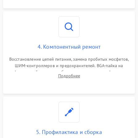
4. Компонентный ремонт
Восстановление цепей питания, замена пробитых мосфетов,
ШИМ-контроллеров и предохранителей. BGA-пайка на
инфракрасной станции реболлинг или замена графического
Подробнее
чипа и дефектной памяти GDDR. Прошивка BIOS
программатором.
5. Профилактика и сборка